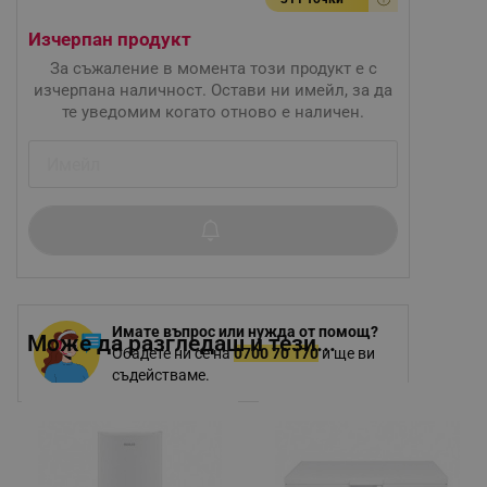
Изчерпан продукт
За съжаление в момента този продукт е с
изчерпана наличност. Остави ни имейл, за да
те уведомим когато отново е наличен.
Имате въпрос или нужда от помощ?
Може да разгледаш и тези...
Обадете ни се на
0700 70 170
и ще ви
съдействаме.