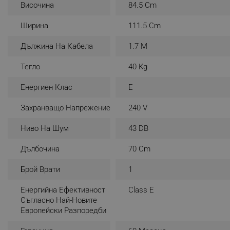
Височина
84.5 Cm
_nzm_noid_92166-7699
Ширина
111.5 Cm
_nzm_id_92166-7699
_sgf_user_id
Дължина На Кабела
1.7 M
_sgf_session_id
Тегло
40 Kg
_sgf_push_permission_as
Енергиен Клас
E
_sgf_test_mode
Захранващо Напрежение
240 V
_sgf_tracking
Ниво На Шум
43 DB
Дълбочина
70 Cm
_sgf_delayed_actions,
Брой Врати
1
_sgf_delayed_campaigns
Енергийна Ефективност
Class E
_sgf_npq
Съгласно Най-Новите
Европейски Разпоредби
_sgf_clicked_banners