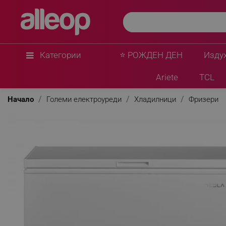
Категории
⭐ РОЖДЕН ДЕН
Изду
Ariete
TCL
Начало
Големи електроуреди
Хладилници
Фризери