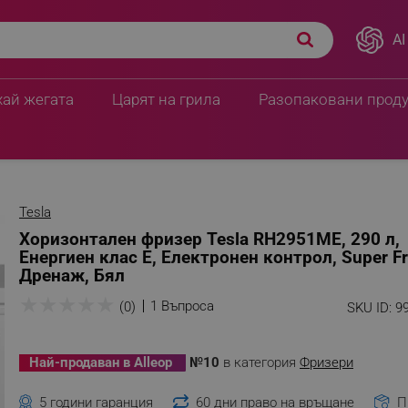
AI
хай жегата
Царят на грила
Разопаковани прод
Tesla
Хоризонтален фризер Tesla RH2951ME, 290 л,
Енергиен клас E, Електронен контрол, Super Fr
Дренаж, Бял
★
★
★
★
★
1 Въпроса
(0)
SKU ID:
9
Най-продаван в Alleop
№10
в категория
Фризери
5 години гаранция
60 дни право на връщане
П