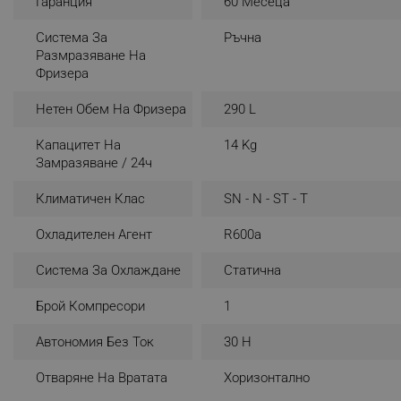
Гаранция
60 Месеца
_sgf_rq
Система За
Ръчна
Размразяване На
Фризера
segmentifyExtension
Нетен Обем На Фризера
290 L
sgfUserUpdateData
Капацитет На
14 Kg
Замразяване / 24ч
rlv_h_fbp
rlv_
Климатичен Клас
SN - N - ST - T
rlv_mode
Охладителен Агент
R600a
rlv_p
rlv_g
Система За Охлаждане
Статична
rlv_s
Брой Компресори
1
rlv_iv
Автономия Без Ток
30 H
rlv_e_pt
rlv_e
Отваряне На Вратата
Хоризонтално
rlv_h_profile