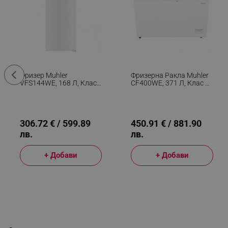
Фризер Muhler
Фризерна Ракла Muhler
VFS144WE, 168 Л, Клас
CF400WE, 371 Л, Клас E,
Е, Реверсивна Врата,
40 DB, R600a, Бял
R600a, Бял
306.72 € / 599.89
450.91 € / 881.90
лв.
лв.
+ Добави
+ Добави