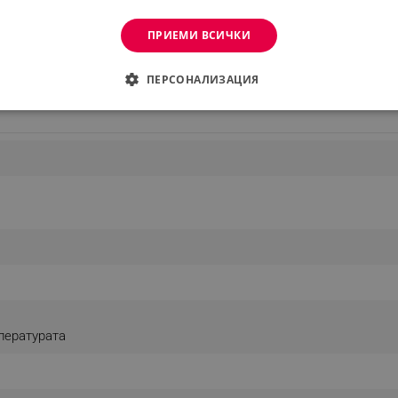
ПРИЕМИ ВСИЧКИ
Виж повече
ПЕРСОНАЛИЗАЦИЯ
ДИМО
ЕФЕКТИВНОСТ
ТАРГЕТИРАНЕ
ФУНКЦИО
АНИ
еобходимо
Ефективност
Таргетиране
Функционалност
Неклас
витки позволяват основната функционалност на уебсайта, като потребителско вл
же да се използва правилно без строго необходими бисквитки.
Provider /
Валиден
Описание
Домейн
до
пературата
.alleop.bg
1 месец
Profitshare
7699
.alleop.bg
1 месец
newsman
.alleop.bg
1 месец
Newsman