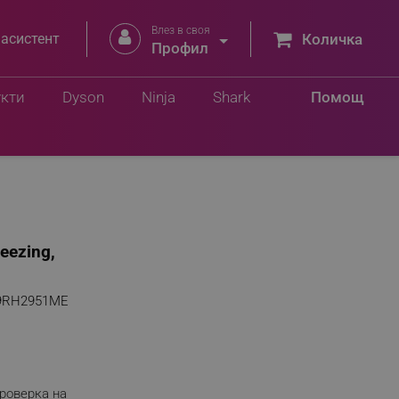
Влез в своя


 асистент
Количка
Профил
укти
Dyson
Ninja
Shark
Помощ
eezing,
9RH2951ME
роверка на