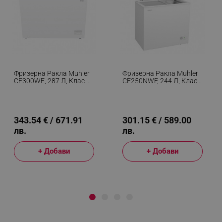
Фризерна Ракла Muhler
Фризерна Ракла Muhler
CF300WE, 287 Л, Клас E,
CF250NWF, 244 Л, Клас
40 DB, R600a, Бял
E, 40 DB, R600a, Бял
343.54 € / 671.91
301.15 € / 589.00
лв.
лв.
+ Добави
+ Добави