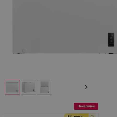
Неналичен
311 точки