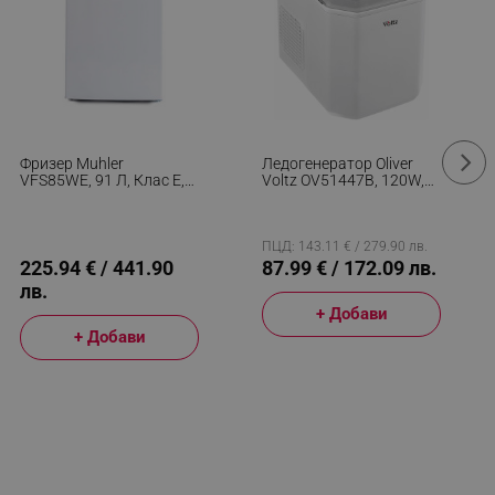
Фризер Muhler
Ледогенератор Oliver
VFS85WE, 91 Л, Клас Е,
Voltz OV51447B, 120W,
Реверсивна Врата,
12 Кг/24 Часа, 1.3 Л, 9
R600a, Бял
Кубчета За Цикъл
Работа, Индикатор За
Лед И Вода, Бял
ПЦД: 143.11 € / 279.90 лв.
225.94 € / 441.90
87.99 € / 172.09 лв.
лв.
+ Добави
+ Добави