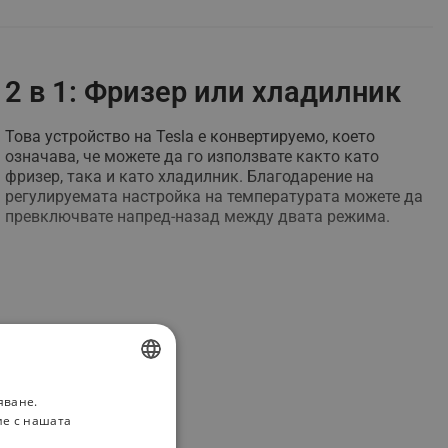
2 в 1: Фризер или хладилник
Това устройство на Tesla е конвертируемо, което
означава, че можете да го използвате както като
фризер, така и като хладилник. Благодарение на
регулируемата настройка на температурата можете да
превключвате напред-назад между двата режима.
яване.
BULGARIAN
ие с нашата
ROMANIAN