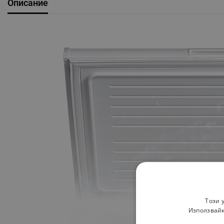
Описание
Този 
Използвайк