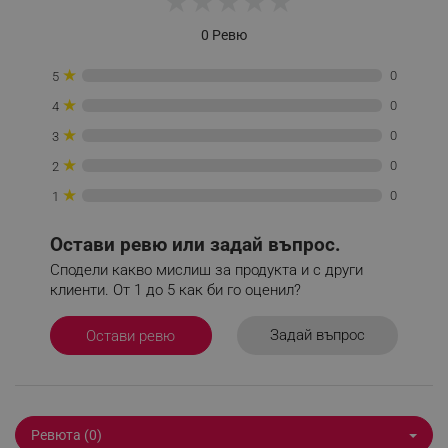
★
★
★
★
★
_nzm_nosubscribe_92166-7699
.alleop.bg
0 Ревю
_nzm_idnl_92166-7699
.alleop.bg
★
0
_nzm_noid_92166-7699
.alleop.bg
5
★
_nzm_id_92166-7699
.alleop.bg
0
4
★
_sgf_user_id
.alleop.bg
0
3
★
0
2
★
0
1
_sgf_session_id
.alleop.bg
Остави ревю или задай въпрос.
Сподели какво мислиш за продукта и с други
клиенти. От 1 до 5 как би го оценил?
_sgf_push_permission_asked
.alleop.bg
Задай въпрос
Остави ревю
Google Privacy Policy
_sgf_test_mode
.alleop.bg
Ревюта (0)