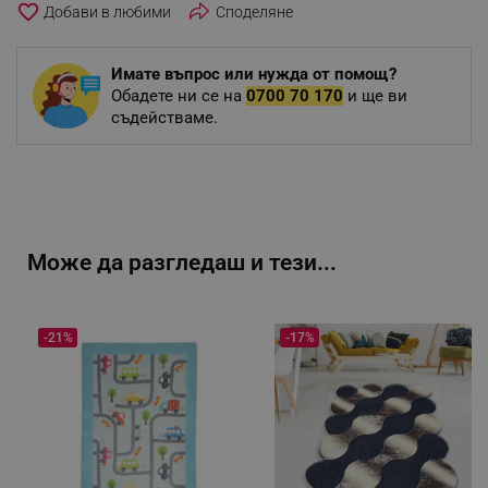
favorite_border
Споделяне
Имате въпрос или нужда от помощ?
Обадете ни се на
0700 70 170
и ще ви
съдействаме.
Може да разгледаш и тези...
-21%
-17%