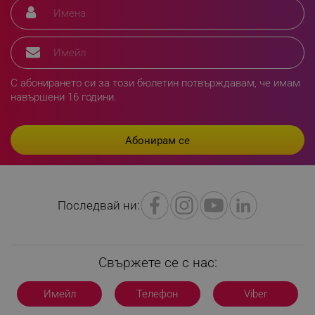
rlv_h_fbp
.alleop.bg
rlv_
.alleop.bg
С абонирането си за този бюлетин потвърждавам, че имам
rlv_mode
.alleop.bg
навършени 16 години.
rlv_p
.alleop.bg
rlv_g
.alleop.bg
rlv_s
.alleop.bg
rlv_iv
.alleop.bg
rlv_e_pt
.alleop.bg
Последвай ни:
rlv_e
.alleop.bg
rlv_h_profile
.alleop.bg
rlv_h_cart
.alleop.bg
Свържете се с нас:
rlv_h_wish
.alleop.bg
rlv_impersonate_p
.alleop.bg
Имейл
Телефон
Viber
rlv_endpoint
.alleop.bg