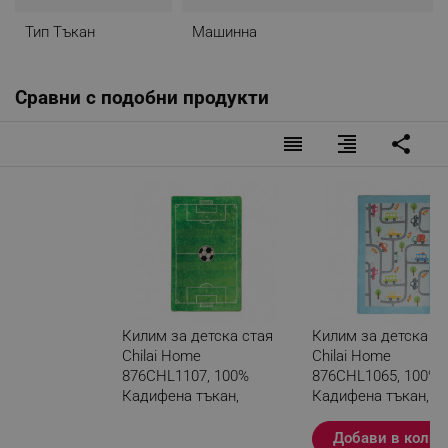
Тип Тъкан
Машинна
Сравни с подобни продукти
reorder
format_align_right
share
Килим за детска стая
Килим за детска с
Chilai Home
Chilai Home
876CHL1107, 100%
876CHL1065, 100%
Кадифена тъкан,
Кадифена тъкан,
100х160 см,
100х160 см,
Антибактериален, Зелен
Антибактериален,
Добави в колич