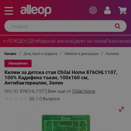
⭐ РОЖДЕН ДЕН
Издухай жегата
Царят на грила
Разопакова
Начало
Дом, баня и градина
Мебели и декорации
Kилими
Неналичен
Килим за детска стая Chilai Home 876CHL1107,
100% Кадифена тъкан, 100х160 см,
Антибактериален, Зелен
SKU ID:
876CHL1107
Виж още от
Chilai Home
★
★
★
★
★
(0)
0 Въпроса