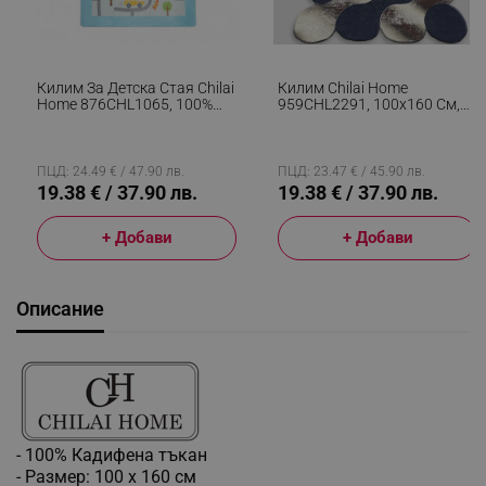
Килим За Детска Стая Chilai
Килим Chilai Home
Home 876CHL1065, 100%
959CHL2291, 100х160 См,
Кадифена Тъкан, 100х160
Полиестер,
См, Антибактериален,
Антибактериален, 10 Мм,
Многоцветен
Син/бежов
ПЦД: 24.49 € / 47.90 лв.
ПЦД: 23.47 € / 45.90 лв.
19.38 € / 37.90 лв.
19.38 € / 37.90 лв.
+ Добави
+ Добави
Описание
- 100% Кадифена тъкан
- Размер: 100 x 160 см