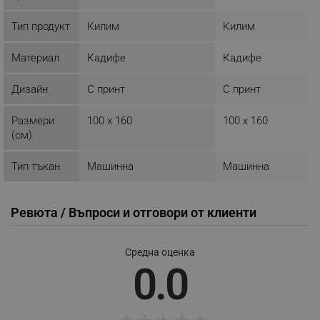
ТАРГЕТИРАНЕ
Тип продукт
Килим
Килим
ФУНКЦИОНАЛНОСТ
Материал
Кадифе
Кадифе
НЕКЛАСИФИЦИРАНИ
Дизайн
С принт
С принт
Размери
100 x 160
100 x 160
(см)
Строго необходимо
Ефективност
Тип тъкан
Машинна
Машинна
Таргетиране
Функционалност
Некласифицирани
Ревюта / Въпроси и отговори от клиенти
Строго необходимите бисквитки позволяват
основната функционалност на уебсайта, като
потребителско влизане и управление на
акаунта. Уебсайтът не може да се използва
Средна оценка
правилно без строго необходими бисквитки.
0.0
Provider /
Име
Домейн
click_code_ps
.alleop.bg