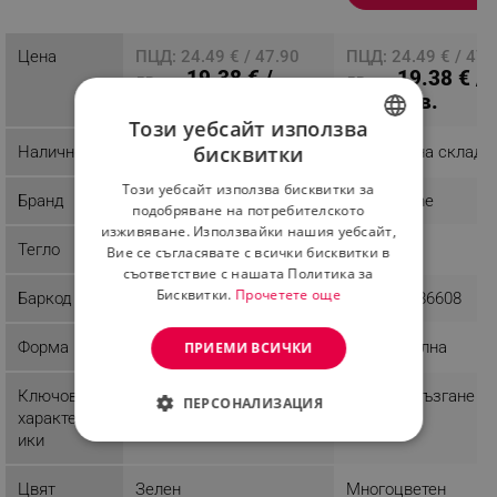
Многоцветен
Разглеждате този
продукт
Цена
ПЦД: 24.49 € / 47.90
ПЦД: 24.49 € / 47.
19.38 € /
19.38 € /
лв.
лв.
37.90 лв.
37.90 лв.
Този уебсайт използва
бисквитки
Наличност
Последни бройки
Налично на склад
BULGARIAN
Този уебсайт използва бисквитки за
Бранд
Chilai Home
Chilai Home
ROMANIAN
подобряване на потребителското
изживяване. Използвайки нашия уебсайт,
Тегло
1.12 kg
1.12 kg
Вие се съгласявате с всички бисквитки в
съответствие с нашата Политика за
Бисквитки.
Прочетете още
Баркод
8681875387018
8681875386608
Форма
Правоъгълна
Правоъгълна
ПРИЕМИ ВСИЧКИ
Ключови
Против хлъзгане
Против хлъзгане
ПЕРСОНАЛИЗАЦИЯ
характерист
ики
СТРОГО НЕОБХОДИМО
Цвят
Зелен
Многоцветен
ЕФЕКТИВНОСТ