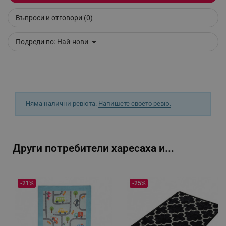
Въпроси и отговори (0)
_sgf_tracking
.alleop.bg
Подреди по:
Най-нови
_sgf_delayed_actions,
.alleop.bg
Няма налични ревюта.
Напишете своето ревю.
Други потребители харесаха и...
_sgf_delayed_campaigns
.alleop.bg
-21%
-25%
_sgf_npq
.alleop.bg