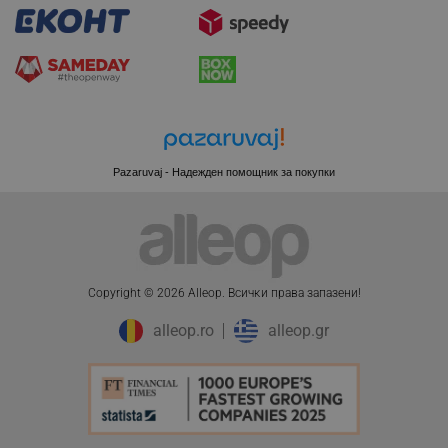
LaSID
Quality Unit LLC
www.alleop.bg
PHPSESSID
PHP.net
editor.alleop.bg
Pazaruvaj - Надежден помощник за покупки
Copyright © 2026 Alleop. Bcичĸи пpaвa зaпaзeни!
alleop.ro
alleop.gr