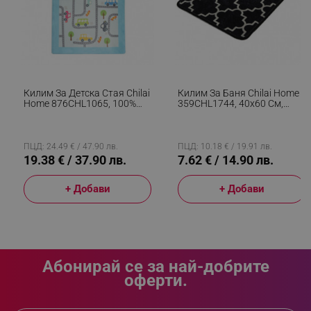
_sgf_clicked_banners
.alleop.bg
_sgf_rq
.alleop.bg
Килим За Детска Стая Chilai
Килим За Баня Chilai Home
Home 876CHL1065, 100%
359CHL1744, 40х60 См,
Кадифена Тъкан, 100х160
100% Антиалергични Нишки
См, Антибактериален,
От Полиамид, Черен
Многоцветен
ПЦД: 24.49 € / 47.90 лв.
ПЦД: 10.18 € / 19.91 лв.
19.38 € / 37.90 лв.
7.62 € / 14.90 лв.
+ Добави
+ Добави
segmentifyExtension
.alleop.bg
sgfUserUpdateData
.alleop.bg
Абонирай се за най-добрите
оферти.