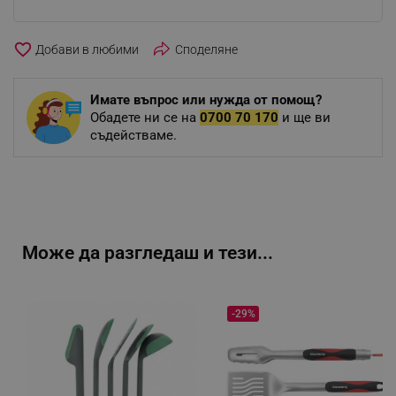
favorite_border
Споделяне
Имате въпрос или нужда от помощ?
Обадете ни се на
0700 70 170
и ще ви
съдействаме.
Може да разгледаш и тези...
-29%