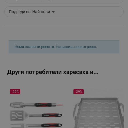
Подреди по:
Най-нови
_sgf_delayed_campaigns
.alleop.bg
_sgf_npq
.alleop.bg
Няма налични ревюта.
Напишете своето ревю.
_sgf_clicked_banners
.alleop.bg
Други потребители харесаха и...
-29%
-29%
_sgf_rq
.alleop.bg