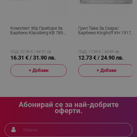
segmentifyExtension
.alleop.bg
Комплект 3бр Прибори За
Грил Тава За Скара/
Барбекю Klausberg KB 7899,
Барбекю Kinghoff KH 1917,
Щипка, Вилица, Шпатула,
37х31 См, Неръждаема
sgfUserUpdateData
.alleop.bg
Отвор За Окачване,
Стомана, Перфорирана,
Неръждаема Стомана,
Високи Ръбове, Инокс
Черен/Червен
ПЦД: 22.96 € / 44.91 лв.
ПЦД: 17.84 € / 34.89 лв.
16.31 € / 31.90 лв.
12.73 € / 24.90 лв.
+ Добави
+ Добави
rlv_h_fbp
.alleop.bg
rlv_
.alleop.bg
rlv_mode
.alleop.bg
Абонирай се за най-добрите
rlv_p
.alleop.bg
оферти.
rlv_g
.alleop.bg
rlv_s
.alleop.bg
rlv_iv
.alleop.bg