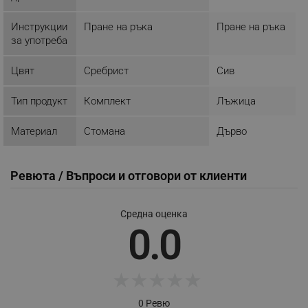
Некласифицирани
Инструкции
Пране на ръка
Пране на ръка
Строго необходимите бисквитки позволяват
за употреба
основната функционалност на уебсайта, като
потребителско влизане и управление на
акаунта. Уебсайтът не може да се използва
Цвят
Сребрист
Сив
правилно без строго необходими бисквитки.
Тип продукт
Комплект
Лъжица
Provider /
Име
Домейн
Материал
Стомана
Дърво
click_code_ps
.alleop.bg
_nzm_nosubscribe_92166-7699
.alleop.bg
_nzm_idnl_92166-7699
.alleop.bg
Ревюта / Въпроси и отговори от клиенти
_nzm_noid_92166-7699
.alleop.bg
_nzm_id_92166-7699
.alleop.bg
Средна оценка
0.0
_sgf_user_id
.alleop.bg
★
★
★
★
★
_sgf_session_id
.alleop.bg
0 Ревю