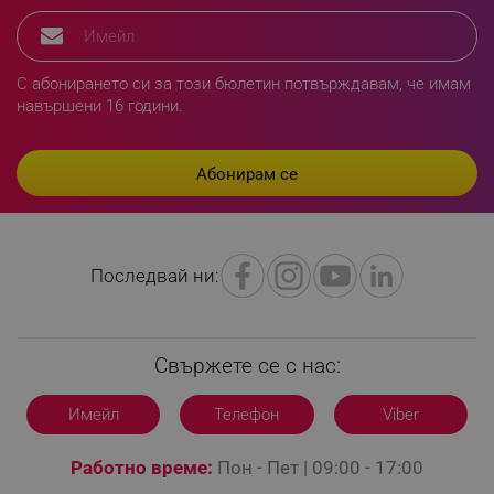
rlv_e_pt
.alleop.bg
rlv_e
.alleop.bg
С абонирането си за този бюлетин потвърждавам, че имам
rlv_h_profile
.alleop.bg
навършени 16 години.
rlv_h_cart
.alleop.bg
rlv_h_wish
.alleop.bg
rlv_impersonate_p
.alleop.bg
rlv_endpoint
.alleop.bg
rlv_hashes
.alleop.bg
Последвай ни:
rlv_first_session
.alleop.bg
rlv_rid
.alleop.bg
rlv_rpid
.alleop.bg
Свържете се с нас:
rlv_rpos
.alleop.bg
rlv_bid
.alleop.bg
Имейл
Телефон
Viber
rlv_odid
.alleop.bg
Работно време:
Пон - Пет | 09:00 - 17:00
_twoAttr
.alleop.bg