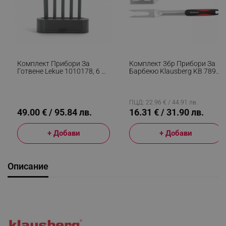
Комплект Прибори За
Комплект 3бр Прибори За
Готвене Lekue 1010178, 6 Бр
Барбекю Klausberg KB 7899,
+ Поставка, Силиконов Ръб,
Щипка, Вилица, Шпатула,
4/220°C, Зелен
Отвор За Окачване,
Неръждаема Стомана,
Черен/Червен
ПЦД: 22.96 € / 44.91 лв.
49.00 € / 95.84 лв.
16.31 € / 31.90 лв.
+ Добави
+ Добави
Описание