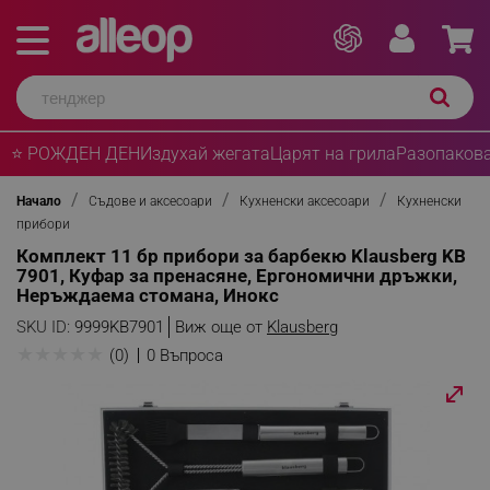
⭐ РОЖДЕН ДЕН
Издухай жегата
Царят на грила
Разопакова
Начало
Съдове и аксесоари
Кухненски аксесоари
Кухненски
прибори
Комплект 11 бр прибори за барбекю Klausberg KB
7901, Куфар за пренасяне, Ергономични дръжки,
Неръждаема стомана, Инокс
SKU ID:
9999KB7901
Виж още от
Klausberg
★
★
★
★
★
(0)
0 Въпроса