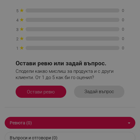
★
0
5
_sgf_push_permission_asked
.alleop.bg
★
0
4
★
0
3
Google Privacy Policy
★
0
2
★
0
1
_sgf_test_mode
.alleop.bg
Остави ревю или задай въпрос.
Сподели какво мислиш за продукта и с други
клиенти. От 1 до 5 как би го оценил?
_sgf_tracking
.alleop.bg
Задай въпрос
Остави ревю
Ревюта (0)
_sgf_delayed_actions,
.alleop.bg
Въпроси и отговори (0)