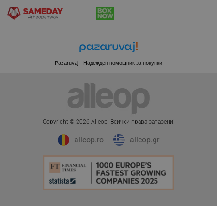
Pazaruvaj - Надежден помощник за покупки
Copyright © 2026 Alleop. Bcичĸи пpaвa зaпaзeни!
alleop.ro
alleop.gr
CookieScriptConsent
CookieScript
.alleop.bg
ПЦД:
56.20 € / 109.91 лв.
Добави в количка
45.97 € / 89.91 лв.