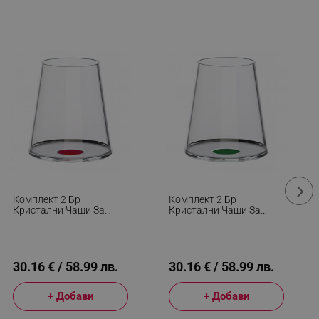
Комплект 2 Бр
Комплект 2 Бр
Кристални Чаши За
Кристални Чаши За
Червено Вино Trebonn
Червено Вино Trebonn
SplitGlass 2025111, 450
SplitGlass 2025113, 450
Мл, Ø9.2x10.5 См,
Мл, Ø9.2x10.5 См,
Модулна Система,
Модулна Система, Зелен
Червен
30.16 € / 58.99 лв.
30.16 € / 58.99 лв.
+ Добави
+ Добави