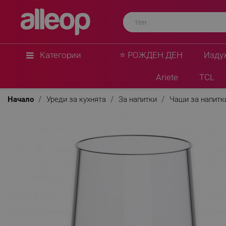
Trebonn
Комплект 2 бр кристални чаши за бяло вино Tr
2025121, 280 мл, Ø7.3x9 см, Модулна система,
★
★
★
★
★
0 Въпроса
(0)
Категории
⭐ РОЖДЕН ДЕН
Изду
Ariete
TCL
Начало
Уреди за кухнята
За напитки
Чаши за напитк