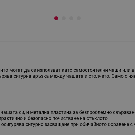
оито могат да се използват като самостоятелни чаши или в 
урява сигурна връзка между чашата и столчето. Само с ня
 чашата си, и метална пластина за безпроблемно свързване 
практично и безопасно почистване на стъклото
 осигурява сигурно захващане при обичайното боравене с 