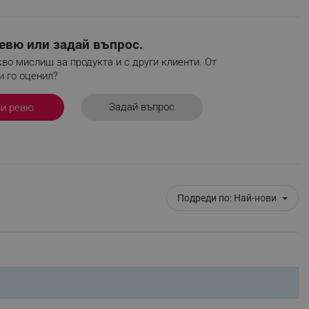
r events which is cancelled
ent to Segmentify servers
евю или задай въпрос.
 visitor installed
во мислиш за продукта и с други клиенти. От
и го оценил?
 visitor’s data including
rship status and
Задай въпрос
ви ревю
Подреди по:
Най-нови