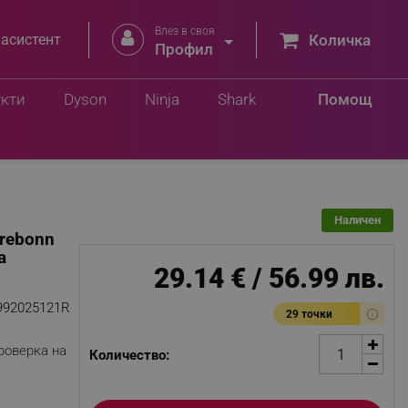
Влез в своя


 асистент
Количка
Профил
Добави в количка
лв.
укти
Dyson
Ninja
Shark
Помощ
Наличен
Trebonn
а
29.14 € / 56.99 лв.
992025121R
29 точки
роверка на
Количество: