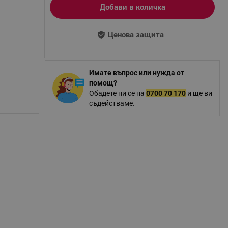
Добави в количка
Ценова защита
Имате въпрос или нужда от
помощ?
Обадете ни се на
0700 70 170
и ще ви
съдействаме.