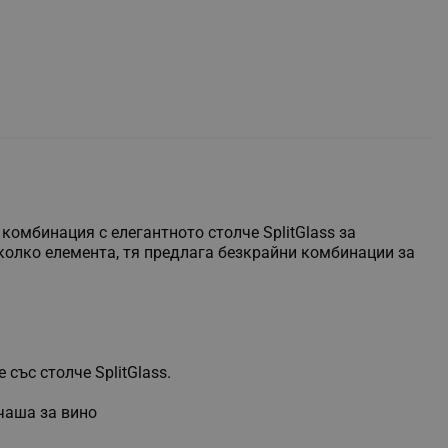
комбинация с елегантното столче SplitGlass за
колко елемента, тя предлага безкрайни комбинации за
със столче SplitGlass.
чаша за вино