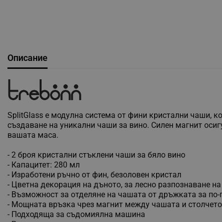
Описание
SplitGlass е модулна система от фини кристални чаши, к
създаване на уникални чаши за вино. Силен магнит осиг
вашата маса.
- 2 броя кристални стъклени чаши за бяло вино
- Капацитет: 280 мл
- Изработени ръчно от фин, безоловен кристал
- Цветна декорация на дъното, за лесно разпознаване на
- Възможност за отделяне на чашата от дръжката за по-
- Мощната връзка чрез магнит между чашата и столчето
- Подходяща за съдомиялна машина