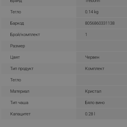
Бранд
Trebonn
_nzm_noid_92166-7699
Тегло
0.14 kg
_nzm_id_92166-7699
Баркод
8056860331138
_sgf_user_id
Брой/комплект
1
_sgf_session_id
_sgf_push_permission_as
Размер
_sgf_test_mode
Цвят
Червен
Тип продукт
Комплект
_sgf_tracking
Тегло
_sgf_delayed_actions,
Материал
Кристал
_sgf_delayed_campaigns
Тип чаша
Бяло вино
_sgf_npq
Капацитет
0.28 l
_sgf_clicked_banners