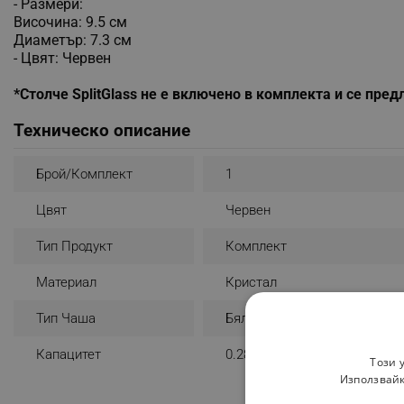
- Размери:
Височина: 9.5 см
Диаметър: 7.3 см
- Цвят: Червен
*Столче SplitGlass не е включено в комплекта и се пред
Техническо описание
Брой/комплект
1
Цвят
Червен
Тип Продукт
Комплект
Материал
Кристал
Тип Чаша
Бяло Вино
Капацитет
0.28 L
Този 
Използвайк