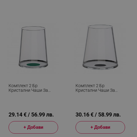
Комплект 2 Бр
Комплект 2 Бр
Кристални Чаши За
Кристални Чаши За
Бяло Вино Trebonn
Червено Вино Trebonn
SplitGlass 2025123, 280
SplitGlass 2025110, 450
Мл, Ø7.3x9 См, Модулна
Мл, Ø9.2x10.5 См,
Система, Зелен
Модулна Система,
Черен
29.14 € / 56.99 лв.
30.16 € / 58.99 лв.
+ Добави
+ Добави