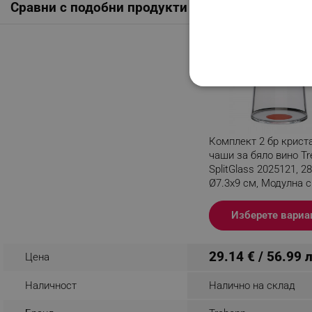
Сравни с подобни продукти
СТРОГО НЕОБХО
НЕКЛАСИФИЦИР
Комплект 2 бр крист
чаши за бяло вино T
SplitGlass 2025121, 2
Строго н
Ø7.3x9 см, Модулна с
Червен
Строго необходимите биск
Разглеждате този пр
Изберете вариа
акаунта. Уебсайтът не мо
Име
29.14 € / 56.99 
Цена
click_code_ps
Наличност
Налично на склад
_nzm_nosubscribe_92166-
_nzm_idnl_92166-7699