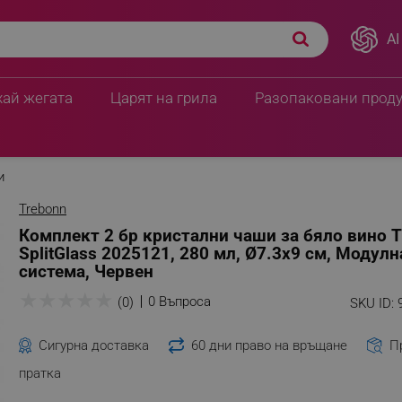
AI
ebonn SplitGlass
30.62 € / 59.89 лв.
 Червен
29.14 € / 56.99 
хай жегата
Царят на грила
Разопаковани прод
и
Trebonn
Комплект 2 бр кристални чаши за бяло вино 
SplitGlass 2025121, 280 мл, Ø7.3x9 см, Модулн
система, Червен
★
★
★
★
★
0 Въпроса
(0)
SKU ID:
Сигурна доставка
60 дни право на връщане
П
пратка