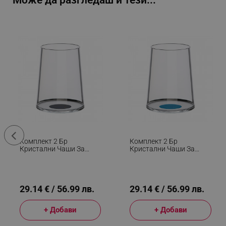
Може да разгледаш и тези...
Комплект 2 Бр
Комплект 2 Бр
Кристални Чаши За
Кристални Чаши За
Бяло Вино Trebonn
Бяло Вино Trebonn
SplitGlass 2025120, 280
SplitGlass 2025122, 280
Мл, Ø7.3x9 См, Модулна
Мл, Ø7.3x9 См, Модулна
Система, Черен
Система, Син
29.14 € / 56.99 лв.
29.14 € / 56.99 лв.
+ Добави
+ Добави