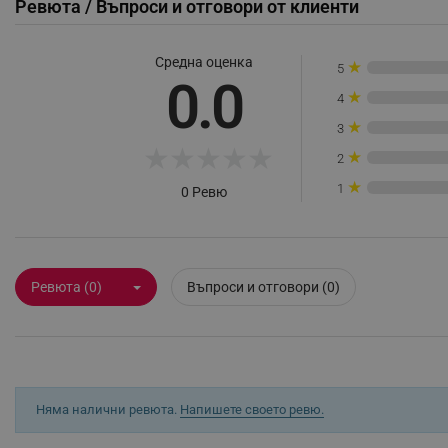
Ревюта / Въпроси и отговори от клиенти
_sgf_rq
Средна оценка
★
5
0.0
segmentifyExtension
★
4
sgfUserUpdateData
★
3
★
★
★
★
★
★
2
rlv_h_fbp
★
1
0 Ревю
rlv_
rlv_mode
rlv_p
Ревюта (0)
Въпроси и отговори (0)
rlv_g
rlv_s
rlv_iv
rlv_e_pt
Няма налични ревюта.
Напишете своето ревю.
rlv_e
rlv_h_profile