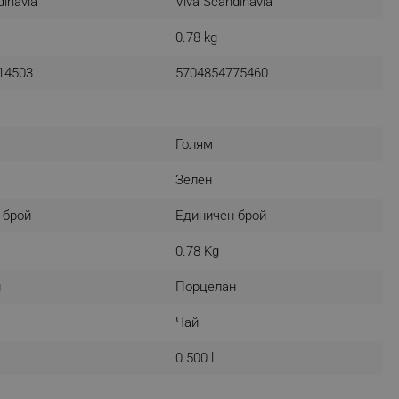
dinavia
Viva Scandinavia
0.78 kg
14503
5704854775460
fying visitors. The lifetime
ifying visitor sessions
itor is asked for web push
Голям
tor is a test user and can
Зелен
 брой
Единичен брой
tor disabled tracking,
y related cookies and local
0.78 Kg
aign specific data for
н
Порцелан
aign specific data for
Чай
r events stored to be sent
0.500 l
ferent banners clicked by the