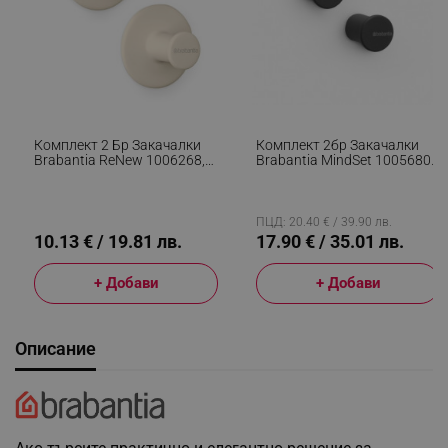
Комплект 2 Бр Закачалки
Комплект 2бр Закачалки
Brabantia ReNew 1006268,
Brabantia MindSet 1005680,
Включен Монтажен
Минерално Покритие,
Комплект, До 2 Кг, Бежов
Включен Монтажен
Комплект, До 2 Кг,
Тъмносив
ПЦД: 20.40 € / 39.90 лв.
10.13 € / 19.81 лв.
17.90 € / 35.01 лв.
+ Добави
+ Добави
Описание