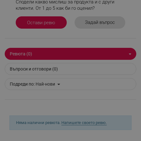
Сподели какво мислиш за продукта и с други
клиенти. От 1 до 5 как би го оценил?
_sgf_test_mode
.alleop.bg
Задай въпрос
Остави ревю
_sgf_tracking
.alleop.bg
Ревюта (0)
Въпроси и отговори (0)
Подреди по:
Най-нови
_sgf_delayed_actions,
.alleop.bg
_sgf_delayed_campaigns
.alleop.bg
Няма налични ревюта.
Напишете своето ревю.