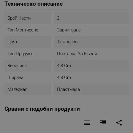
Техническо описание
Брой Части
2
Тип Монтиране
Завинтване
Цвят
Тъмносив
Тип Продукт
Поставка За Кърпи
Височина
4.8 Cm
Ширина
4.8 Cm
Материал
Пластмаса
Сравни с подобни продукти
reorder
format_align_right
share