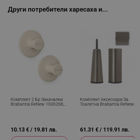
Други потребители харесаха и...
_sgf_npq
.alleop.bg
_sgf_clicked_banners
.alleop.bg
_sgf_rq
.alleop.bg
Комплект 2 Бр Закачалки
Комплект Аксесоари За
Brabantia ReNew 1006268,
Тоалетна Brabantia ReNew
Включен Монтажен
1003477, 3 Части,
Комплект, До 2 Кг, Бежов
Устойчиви На Корозия,
segmentifyExtension
.alleop.bg
Тъмносив
10.13 € / 19.81 лв.
61.31 € / 119.91 лв.