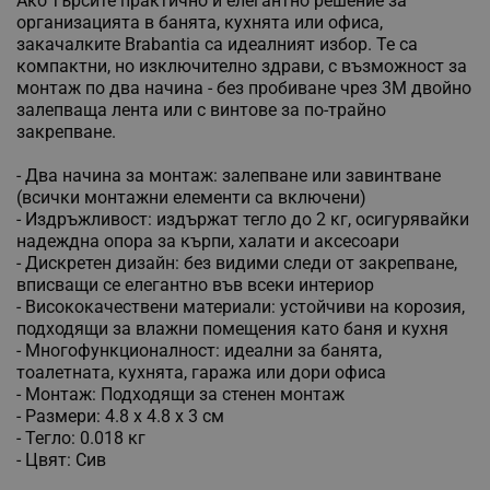
Ако търсите практично и елегантно решение за
организацията в банята, кухнята или офиса,
закачалките Brabantia са идеалният избор. Те са
компактни, но изключително здрави, с възможност за
монтаж по два начина - без пробиване чрез 3M двойно
залепваща лента или с винтове за по-трайно
закрепване.
- Два начина за монтаж: залепване или завинтване
(всички монтажни елементи са включени)
- Издръжливост: издържат тегло до 2 кг, осигурявайки
надеждна опора за кърпи, халати и аксесоари
- Дискретен дизайн: без видими следи от закрепване,
вписващи се елегантно във всеки интериор
- Висококачествени материали: устойчиви на корозия,
подходящи за влажни помещения като баня и кухня
- Многофункционалност: идеални за банята,
тоалетната, кухнята, гаража или дори офиса
- Монтаж: Подходящи за стенен монтаж
- Размери: 4.8 х 4.8 х 3 см
- Тегло: 0.018 кг
- Цвят: Сив