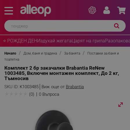
⭐ РОЖДЕН ДЕН
Издухай жегата
Царят на грила
Разопакова
Начало
Дом, баня и градина
За банята
Поставки за баня и
тоалетна
Комплект 2 бр закачалки Brabantia ReNew
1003485, Включен монтажен комплект, До 2 кг,
Тъмносив
SKU ID:
K1003485
Виж още от
Brabantia
★
★
★
★
★
(0)
0 Въпроса