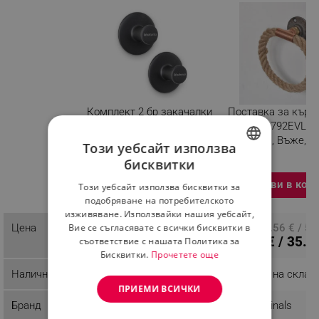
Комплект 2 бр закачалки
Поставка за кърпи
Brabantia ReNew
Originals 792EVL27
1003485, Включен
16х16 см, Въже, 
Този уебсайт използва
монтажен комплект, До
бисквитки
2 кг, Тъмносив
BULGARIAN
Изберете вариация
Добави в кол
Разглеждате този
Този уебсайт използва бисквитки за
ROMANIAN
продукт
подобряване на потребителското
изживяване. Използвайки нашия уебсайт,
10.13 € / 19.81 лв.
Вие се съгласявате с всички бисквитки в
Цена
ПЦД: 27.56 € / 53
18.36 € / 35.9
съответствие с нашата Политика за
Бисквитки.
Прочетете още
Наличност
Налично на склад
Налично на склад
ПРИЕМИ ВСИЧКИ
Бранд
Brabantia
Evila Originals