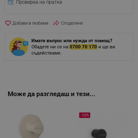
Проверка на пратка
favorite_border
Споделяне
Имате въпрос или нужда от помощ?
Обадете ни се на
0700 70 170
и ще ви
съдействаме.
Може да разгледаш и тези...
-12%