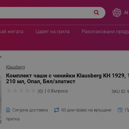
AI
хай жегата
Царят на грила
Разопаковани прод
и
Klausberg
Комплект чаши с чинийки Klausberg KH 1929, 1
210 мл, Опал, Бял/златист
★
★
★
★
★
0 Въпроса
(0)
SKU ID:
Сигурна доставка
60 дни право на връщане
П
пратка