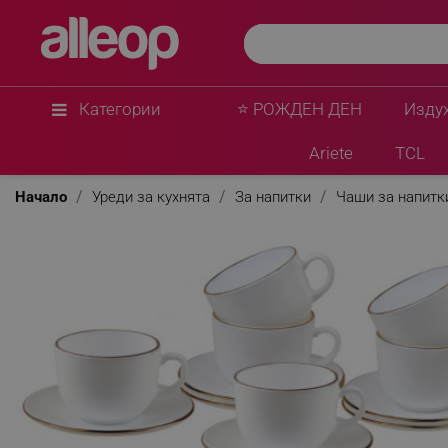
Категории
⭐ РОЖДЕН ДЕН
Изду
Ariete
TCL
Начало
Уреди за кухнята
За напитки
Чаши за напитк