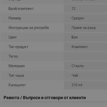
_sgf_rq
Брой/комплект
12
Размер
Среден
segmentifyExtension
Инструкции за употреба
Пране на ръка
sgfUserUpdateData
Цвят
Бял
rlv_h_fbp
Тип продукт
Комплект
rlv_
Тегло
rlv_mode
rlv_p
Материал
Стъкло
rlv_g
Тип чаша
Чай
rlv_s
Капацитет
210 ml
rlv_iv
rlv_e_pt
Ревюта / Въпроси и отговори от клиенти
rlv_e
rlv_h_profile