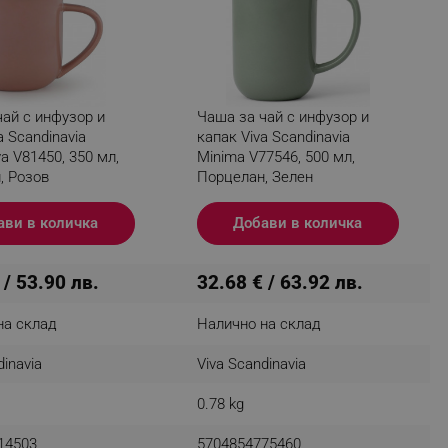
fying visitors. The lifetime
ай с инфузор и
Чаша за чай с инфузор и
ifying visitor sessions
a Scandinavia
капак Viva Scandinavia
a V81450, 350 мл,
Minima V77546, 500 мл,
itor is asked for web push
, Розов
Порцелан, Зелен
tor is a test user and can
ави в количка
Добави в количка
tor disabled tracking,
y related cookies and local
 / 53.90 лв.
32.68 € / 63.92 лв.
aign specific data for
на склад
Налично на склад
aign specific data for
dinavia
Viva Scandinavia
r events stored to be sent
0.78 kg
ferent banners clicked by the
14503
5704854775460