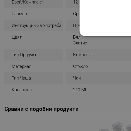
Брой/комплект
12
Размер
Среден
Инструкции За Употреба
Пране На Ръка
Цвят
Бял
СТРОГО НЕОБХО
Златист
НЕКЛАСИФИЦИР
Тип Продукт
Комплект
Материал
Стъкло
Строго н
Тип Чаша
Чай
Строго необходимите биск
Капацитет
210 Ml
акаунта. Уебсайтът не мо
Име
Сравни с подобни продукти
click_code_ps
_nzm_nosubscribe_92166-
_nzm_idnl_92166-7699