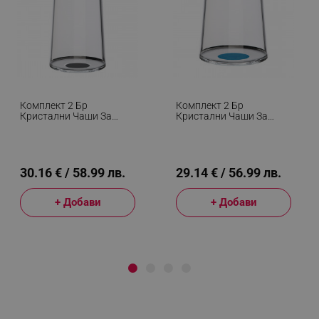
Комплект 2 Бр
Комплект 2 Бр
Кристални Чаши За
Кристални Чаши За
Шампанско Trebonn
Бяло Вино Trebonn
SplitGlass 2025130, 320
SplitGlass 2025122, 280
Мл, Ø7.8x12.5 См,
Мл, Ø7.3x9 См, Модулна
Модулна Система,
Система, Син
Черен
30.16 € / 58.99 лв.
29.14 € / 56.99 лв.
+ Добави
+ Добави