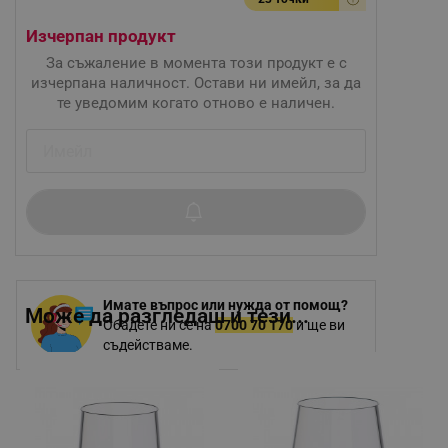
Изчерпан продукт
За съжаление в момента този продукт е с
изчерпана наличност. Остави ни имейл, за да
те уведомим когато отново е наличен.
Имате въпрос или нужда от помощ?
Може да разгледаш и тези...
Обадете ни се на
0700 70 170
и ще ви
съдействаме.