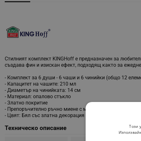
Стилният комплект KINGHoff е предназначен за любители
създава фин и изискан ефект, подходящ както за ежеднев
- Комплект за 6 души - 6 чаши и 6 чинийки (общо 12 елем
- Капацитет на чашите: 210 мл
- Диаметър на чинийката: 14 см
- Материал: опалово стъкло
- Златно покритие
- Препоръчително ръчно миене с мек почистващ препара
- Цвят: Бял със златна декорация
Този 
Техническо описание
Използвайк