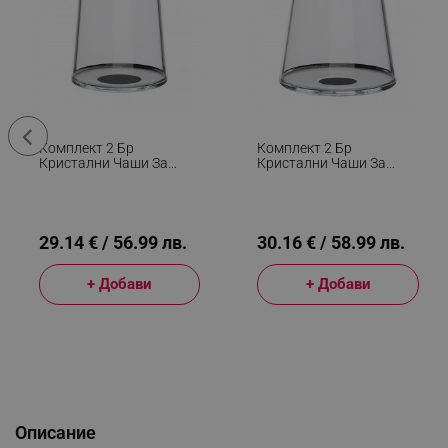
Комплект 2 Бр
Комплект 2 Бр
Кристални Чаши За
Кристални Чаши За
Бяло Вино Trebonn
Червено Вино Trebonn
SplitGlass 2025120, 280
SplitGlass 2025110, 450
Мл, Ø7.3x9 См, Модулна
Мл, Ø9.2x10.5 См,
Система, Черен
Модулна Система,
Черен
29.14 € / 56.99 лв.
30.16 € / 58.99 лв.
+ Добави
+ Добави
Описание