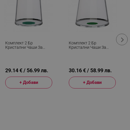
Комплект 2 Бр
Комплект 2 Бр
Кристални Чаши За
Кристални Чаши За
Бяло Вино Trebonn
Червено Вино Trebonn
SplitGlass 2025123, 280
SplitGlass 2025113, 450
Мл, Ø7.3x9 См, Модулна
Мл, Ø9.2x10.5 См,
Система, Зелен
Модулна Система, Зелен
29.14 € / 56.99 лв.
30.16 € / 58.99 лв.
+ Добави
+ Добави