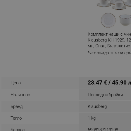
_nzm_noid_92166-7699
_nzm_id_92166-7699
_sgf_user_id
Комплект чаши с чи
_sgf_session_id
Klausberg KH 1929, 12
мл, Опал, Бял/златис
_sgf_push_permission_as
Разглеждате този пр
_sgf_test_mode
_sgf_tracking
23.47 € / 45.90 
Цена
_sgf_delayed_actions,
Наличност
Последни бройки
_sgf_delayed_campaigns
Бранд
Klausberg
_sgf_npq
Тегло
1 kg
_sgf_clicked_banners
Баркод
5908287219298