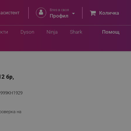
Влез в своя


 асистент
Количка
Профил
укти
Dyson
Ninja
Shark
Помощ
2 бр,
9999KH1929
роверка на