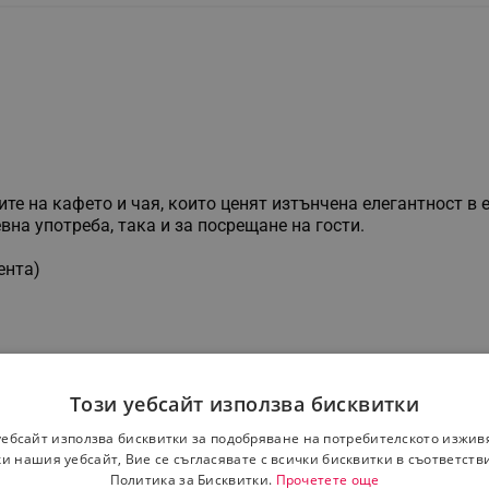
те на кафето и чая, които ценят изтънчена елегантност в
на употреба, така и за посрещане на гости.
ента)
т
Този уебсайт използва бисквитки
уебсайт използва бисквитки за подобряване на потребителското изжив
и нашия уебсайт, Вие се съгласявате с всички бисквитки в съответств
Политика за Бисквитки.
Прочетете още