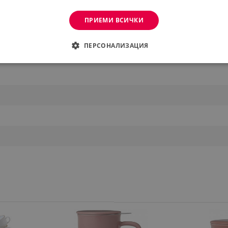
ПРИЕМИ ВСИЧКИ
ПЕРСОНАЛИЗАЦИЯ
ДИМО
ЕФЕКТИВНОСТ
ТАРГЕТИРАНЕ
ФУНКЦИО
АНИ
еобходимо
Ефективност
Таргетиране
Функционалност
Неклас
витки позволяват основната функционалност на уебсайта, като потребителско вл
же да се използва правилно без строго необходими бисквитки.
Provider /
Валиден
Описание
Домейн
до
.alleop.bg
1 месец
Profitshare
7699
.alleop.bg
1 месец
newsman
.alleop.bg
1 месец
Newsman