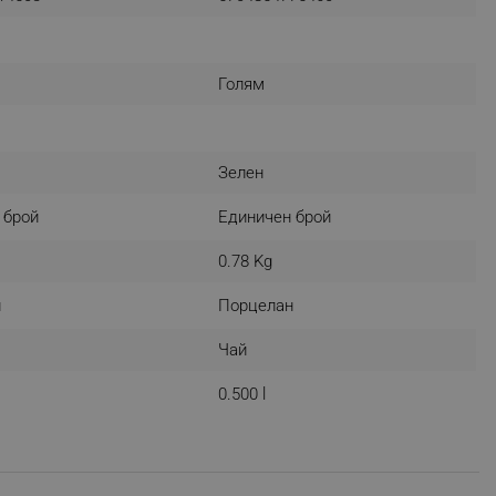
r events which is cancelled
ent to Segmentify servers
Голям
 visitor installed
 visitor’s data including
rship status and
Зелен
 брой
Единичен брой
0.78 Kg
н
Порцелан
Чай
0.500 l