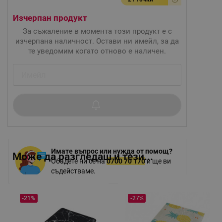
Изчерпан продукт
За съжаление в момента този продукт е с
изчерпана наличност. Остави ни имейл, за да
те уведомим когато отново е наличен.
Имате въпрос или нужда от помощ?
Може да разгледаш и тези...
Обадете ни се на
0700 70 170
и ще ви
съдействаме.
-21%
-27%