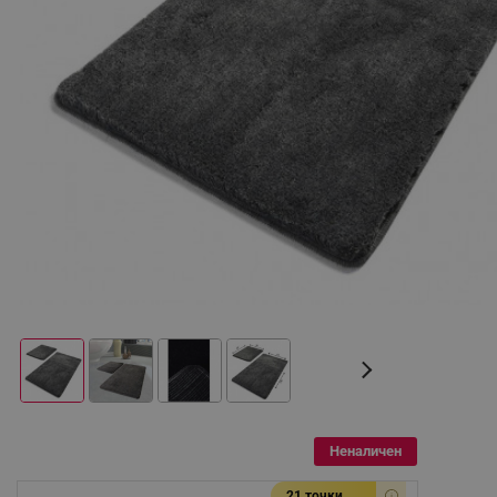
Неналичен
21 точки