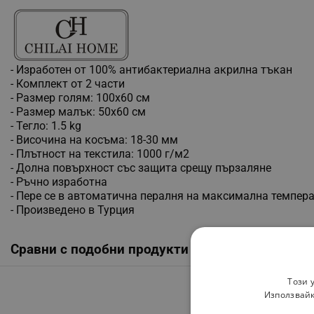
- Изработен от 100% антибактериална акрилна тъкан
- Комплект от 2 части
- Размер голям: 100х60 см
- Размер малък: 50х60 см
- Тегло: 1.5 kg
- Височина на косъма: 18-30 мм
- Плътност на текстила: 1000 г/м2
- Долна повърхност със защита срещу пързаляне
- Ръчно изработна
- Пере се в автоматична пералня на максимална темпера
- Произведено в Турция
Сравни с подобни продукти
Този 
Използвайк