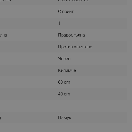
С принт
1
fying visitors. The lifetime
лна
Правоъгълна
ifying visitor sessions
itor is asked for web push
Против хлъзгане
Черен
tor is a test user and can
Килимче
tor disabled tracking,
y related cookies and local
60 cm
aign specific data for
40 cm
aign specific data for
r events stored to be sent
д
Памук
ferent banners clicked by the