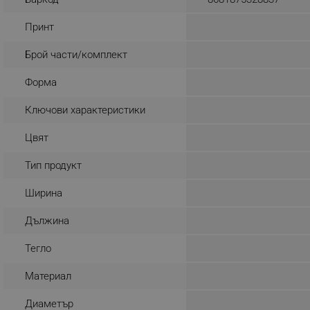
_nzm_noid_92166-7699
Принт
_nzm_id_92166-7699
Брой части/комплект
_sgf_user_id
Форма
_sgf_session_id
_sgf_push_permission_as
Ключови характеристики
Цвят
_sgf_test_mode
Тип продукт
_sgf_tracking
Ширина
_sgf_delayed_actions,
Дължина
_sgf_delayed_campaigns
Тегло
_sgf_npq
Материал
_sgf_clicked_banners
Диаметър