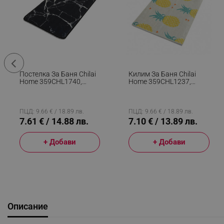
Постелка За Баня Chilai
Килим За Баня Chilai
Home 359CHL1740,
Home 359CHL1237,
60x40, Памук,
40х60 См, 100%
Полиуретан,
Антиалергични Нишки
Неплъзгаща Се, Черен
От Полиамид,
Многоцветен
ПЦД: 9.66 € / 18.89 лв.
ПЦД: 9.66 € / 18.89 лв.
7.61 € / 14.88 лв.
7.10 € / 13.89 лв.
+ Добави
+ Добави
Описание