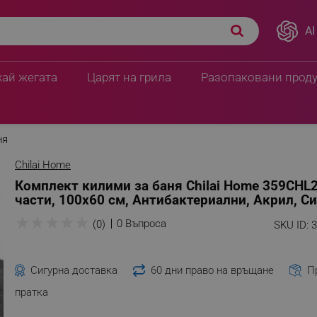
AI
хай жегата
Царят на грила
Разопаковани прод
ня
Chilai Home
Комплект килими за баня Chilai Home 359CHL2
части, 100х60 см, Антибактериални, Акрил, С
★
★
★
★
★
0 Въпроса
(0)
SKU ID:
Сигурна доставка
60 дни право на връщане
П
пратка