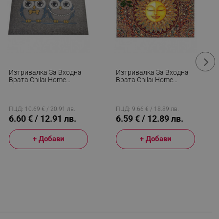
Изтривалка За Входна
Изтривалка За Входна
Врата Chilai Home
Врата Chilai Home
877CHL1026, 40х60 См,
877CHL1177, 40x60 См,
PVC, Сив
PVC, Кафяв
ПЦД: 10.69 € / 20.91 лв.
ПЦД: 9.66 € / 18.89 лв.
6.60 € / 12.91 лв.
6.59 € / 12.89 лв.
+ Добави
+ Добави