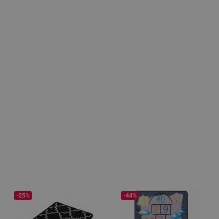
-25%
-44%