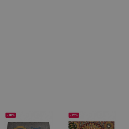
-38%
-32%