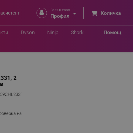
Влез в своя


 асистент
Количка
Профил
укти
Dyson
Ninja
Shark
Помощ
331, 2
ив
359CHL2331
роверка на