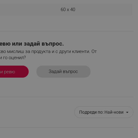
r events which is cancelled
60 x 40
ent to Segmentify servers
 visitor installed
 visitor’s data including
евю или задай въпрос.
rship status and
во мислиш за продукта и с други клиенти. От
и го оценил?
Задай въпрос
ви ревю
Подреди по:
Най-нови