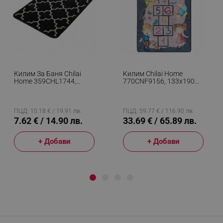
Килим За Баня Chilai
Kилим Chilai Home
Home 359CHL1744,
770CNF9156, 133x190
40х60 См, 100%
См, Aнтибактериални
Антиалергични Нишки
Нишки От Полиамид,
От Полиамид, Черен
Сив
ПЦД: 10.18 € / 19.91 лв.
ПЦД: 59.77 € / 116.90 лв.
7.62 € / 14.90 лв.
33.69 € / 65.89 лв.
+ Добави
+ Добави