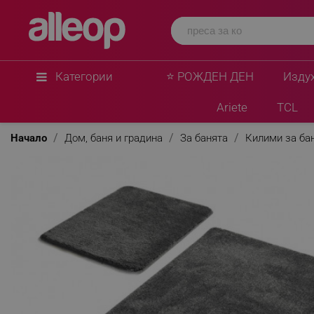
Категории
⭐ РОЖДЕН ДЕН
Изду
Ariete
TCL
Начало
Дом, баня и градина
За банята
Килими за ба