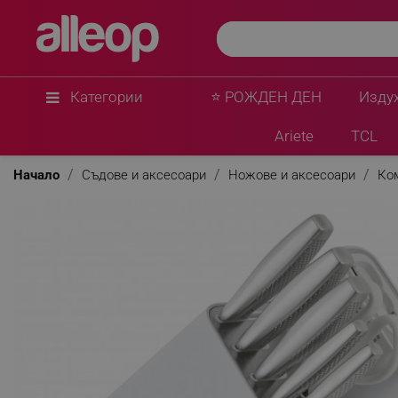
Категории
⭐ РОЖДЕН ДЕН
Изду
Ariete
TCL
Начало
Съдове и аксесоари
Ножове и аксесоари
Ко