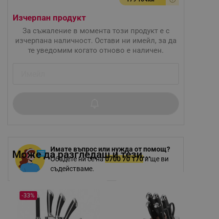
Изчерпан продукт
За съжаление в момента този продукт е с
изчерпана наличност. Остави ни имейл, за да
те уведомим когато отново е наличен.
Имате въпрос или нужда от помощ?
Може да разгледаш и тези...
Обадете ни се на
0700 70 170
и ще ви
съдействаме.
-33%