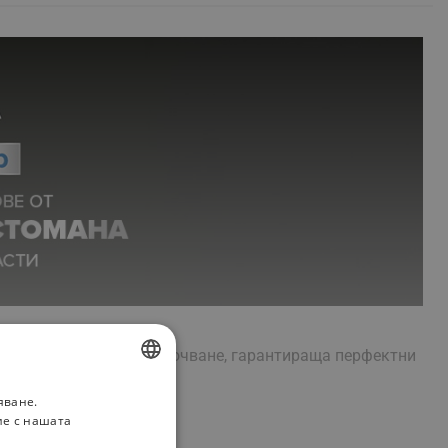
 технология за самозаточване, гарантираща перфектни
яване.
BULGARIAN
ие с нашата
ROMANIAN