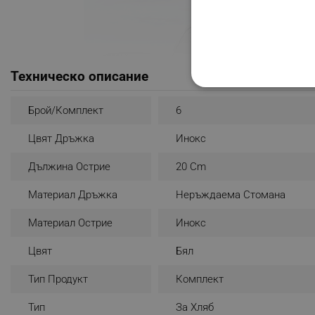
Техническо описание
СТРОГО НЕОБХО
Брой/комплект
6
НЕКЛАСИФИЦИР
Цвят Дръжка
Инокс
Дължина Острие
20 Cm
Строго н
Материал Дръжка
Неръждаема Стомана
Строго необходимите биск
акаунта. Уебсайтът не мо
Материал Острие
Инокс
Име
Цвят
Бял
click_code_ps
Тип Продукт
Комплект
_nzm_nosubscribe_92166-
Тип
За Хляб
_nzm_idnl_92166-7699