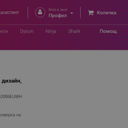
Влез в своя


 асистент
Количка
Профил
укти
Dyson
Ninja
Shark
Помощ
 дизайн,
62006EUWH
роверка на