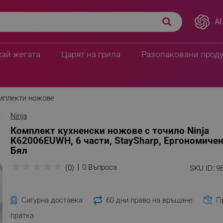
AI
хай жегата
Царят на грила
Разопаковани прод
мплекти ножове
Ninja
Комплект кухненски ножове с точило Ninja
K62006EUWH, 6 части, StaySharp, Ергономичен
Бял
★
★
★
★
★
0 Въпроса
(0)
SKU ID:
9
Сигурна доставка
60 дни право на връщане
П
пратка