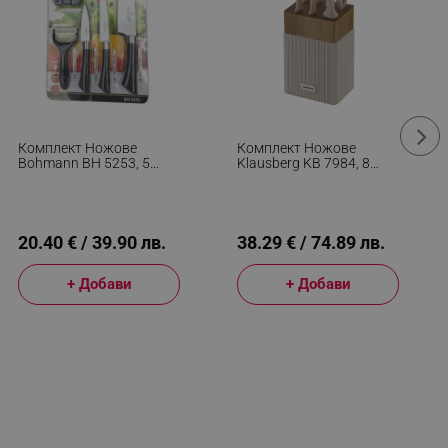
Комплект Ножове
Комплект Ножове
Bohmann BH 5253, 5
Klausberg KB 7984, 8
Части, Белачка И
Части, Неръждаема
Точило, Черен/бял
Стомана, Точило,
Стойка От Акациево
Дърво, Бежов/
Дървесен
20.40 € / 39.90 лв.
38.29 € / 74.89 лв.
+ Добави
+ Добави