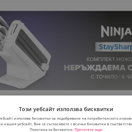
rp
– ножове, които съчетават стил, качество и иновативна
Този уебсайт използва бисквитки
резултати при всяко рязане.
уебсайт използва бисквитки за подобряване на потребителското изжив
и нашия уебсайт, Вие се съгласявате с всички бисквитки в съответств
Политика за Бисквитки.
Прочетете още