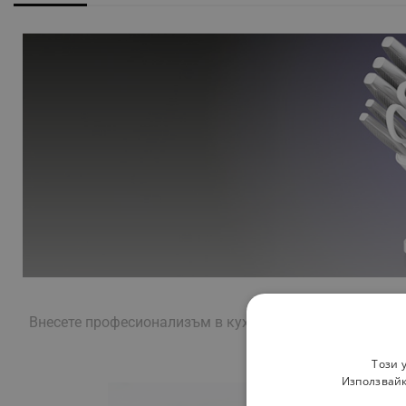
Внесете професионализъм в кухнята си с
Ninja StaySha
Този 
Използвайк