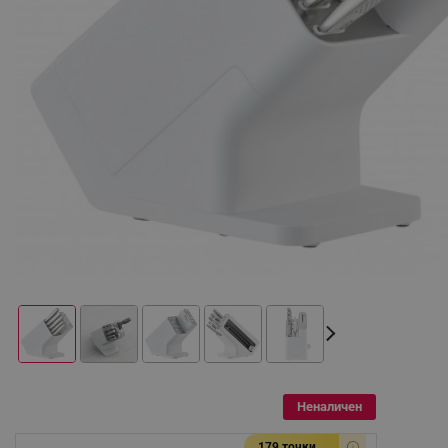
Неналичен
179 точки