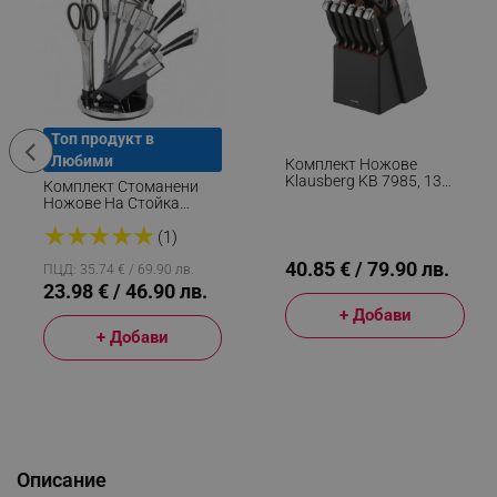
Топ продукт в
Любими
Комплект Ножове
Klausberg KB 7985, 13
Комплект Стоманени
Части, Неръждаема
Ножове На Стойка
Стомана,
Royalty Line RL-KSS700, 8
★
★
★
★
★
Стойка+точило, Черен
Части, Точило И
(1)
Ножица, Черен/инокс
40.85 € / 79.90 лв.
ПЦД: 35.74 € / 69.90 лв.
23.98 € / 46.90 лв.
+ Добави
+ Добави
Описание