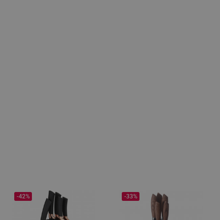
-42%
-33%