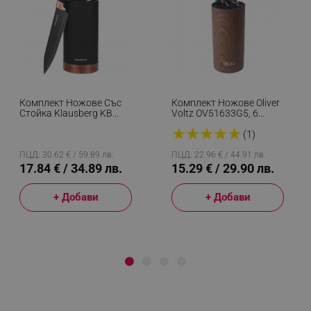
Комплект Ножове Със
Комплект Ножове Oliver
Стойка Klausberg KB
Voltz OV51633G5, 6
7614, 6 Части,
Части, Мраморно
★
★
★
★
★
Ергономични Дръжки,
Покритие, Поставка,
(1)
Неръждаема Стомана,
Кафяв
Черен
ПЦД: 30.62 € / 59.89 лв.
ПЦД: 22.96 € / 44.91 лв.
17.84 € / 34.89 лв.
15.29 € / 29.90 лв.
+ Добави
+ Добави