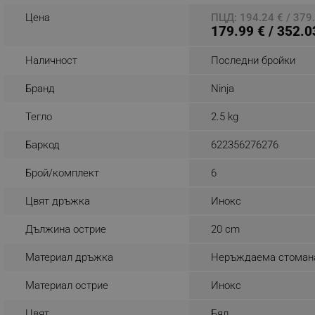
Цена
ПЦД: 194.24 € / 379.
_sgf_rq
179.99 € / 352.0
segmentifyExtension
Наличност
Последни бройки
sgfUserUpdateData
Бранд
Ninja
Тегло
2.5 kg
rlv_h_fbp
Баркод
622356276276
rlv_
rlv_mode
Брой/комплект
6
rlv_p
Цвят дръжка
Инокс
rlv_g
Дължина острие
20 cm
rlv_s
rlv_iv
Материал дръжка
Неръждаема стоман
rlv_e_pt
Материал острие
Инокс
rlv_e
rlv_h_profile
Цвят
Бял