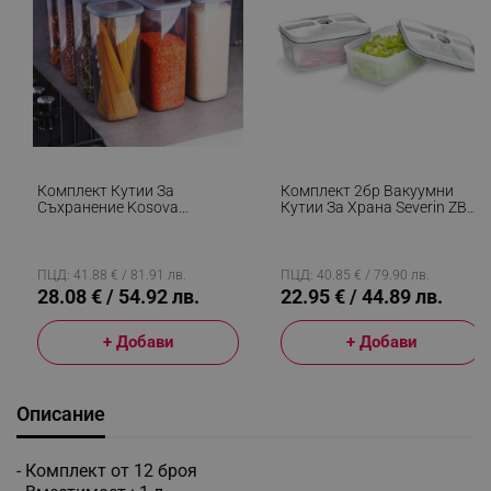
Комплект Кутии За
Комплект 2бр Вакуумни
Съхранение Kosova
Кутии За Храна Severin ZB
430KSV1426, 1200 Мл, 12
3620, 750 Мл, BPA Free,
Броя, Пластмаса, Сив/
FoodSave, Прозрачен/бял
Прозрачен
ПЦД: 41.88 € / 81.91 лв.
ПЦД: 40.85 € / 79.90 лв.
28.08 € / 54.92 лв.
22.95 € / 44.89 лв.
+ Добави
+ Добави
Описание
- Комплект от 12 броя