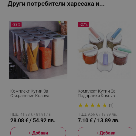
Други потребители харесаха и...
_sgf_delayed_actions,
.alleop.bg
-33%
-27%
_sgf_delayed_campaigns
.alleop.bg
_sgf_npq
.alleop.bg
Комплект Кутии За
Комплект Кутии За
Съхранение Kosova
Подправки Kosova
430KSV1426, 1200 Мл, 12
430KSV2701, 5 Бр, Акрил,
★
★
★
★
★
Броя, Пластмаса, Сив/
Практичен Дизайн,
(1)
_sgf_clicked_banners
.alleop.bg
Прозрачен
Прозрачен
ПЦД: 41.88 € / 81.91 лв.
ПЦД: 9.66 € / 18.89 лв.
28.08 € / 54.92 лв.
7.10 € / 13.89 лв.
_sgf_rq
.alleop.bg
+ Добави
+ Добави