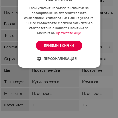
29.89 лв.
54.92 лв.
BULGARIAN
Този уебсайт използва бисквитки за
ROMANIAN
Наличност
Последни бройки
Налично на склад
подобряване на потребителското
изживяване. Използвайки нашия уебсайт,
Вие се съгласявате с всички бисквитки в
Бранд
Kosova
Kosova
съответствие с нашата Политика за
Бисквитки.
Прочетете още
Тегло
1.4 kg
2.1 kg
ПРИЕМИ ВСИЧКИ
Баркод
8683342476966
8683342476553
ПЕРСОНАЛИЗАЦИЯ
Форма
Правоъгълна
Правоъгълна
СТРОГО НЕОБХОДИМО
Цвят
Прозрачен/Сив
Прозрачен
ЕФЕКТИВНОСТ
Тип продукт
Кутия за храна
Комплект
ТАРГЕТИРАНЕ
Материал
Пластмаса
Пластмаса
ФУНКЦИОНАЛНОСТ
Капацитет
1 l
1.2 l
НЕКЛАСИФИЦИРАНИ