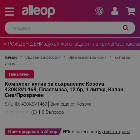
⭐ РОЖДЕН ДЕН
Издухай жегата
Царят на грила
Разопакова
Начало
Съдове и аксесоари
Органайзери за кухня
Кутии за
храна
Неналичен
Комплект кутии за съхранение Kosova
430KSV1469, Пластмаса, 12 бр, 1 литър, Капак,
Сив/Прозрачен
SKU ID:
430KSV1469
Виж още от
Kosova
★
★
★
★
★
(0)
0 Въпроса
Най-продаван в Alleop
№5
в категория
Кутии за храна