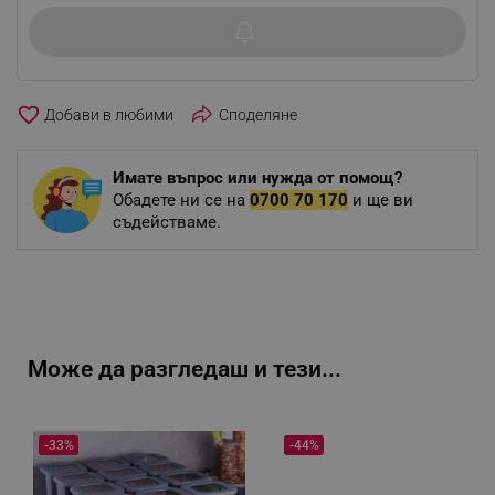
favorite_border
Споделяне
Имате въпрос или нужда от помощ?
Обадете ни се на
0700 70 170
и ще ви
съдействаме.
Може да разгледаш и тези...
-33%
-44%