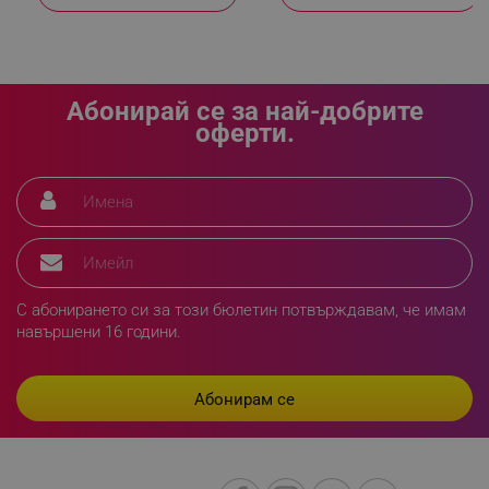
Абонирай се за най-добрите
оферти.
segmentifyExtension
.alleop.bg
sgfUserUpdateData
.alleop.bg
С абонирането си за този бюлетин потвърждавам, че имам
навършени 16 години.
rlv_h_fbp
.alleop.bg
rlv_
.alleop.bg
rlv_mode
.alleop.bg