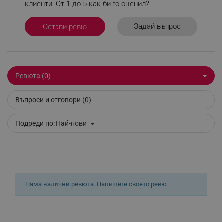
клиенти. От 1 до 5 как би го оценил?
Задай въпрос
Остави ревю
_sgf_session_id
.alleop.bg
Ревюта (0)
_sgf_push_permission_asked
.alleop.bg
Google Privacy Policy
Въпроси и отговори (0)
Подреди по:
Най-нови
_sgf_test_mode
.alleop.bg
_sgf_tracking
.alleop.bg
Няма налични ревюта.
Напишете своето ревю.