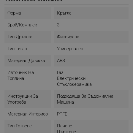
Форма
Кръгла
Брой/комплект
3
Тип Дръжка
Фиксирана
Тип Тиган
Универсален
Материал Дръжка
ABS
Източник На
Газ
Топлина
Електрически
Стъклокерамика
Инструкции За
Подходяща За Съдомиялна
Употреба
Машина
Материал Интериор
PTFE
Тип Готвене
Печене
Пържене