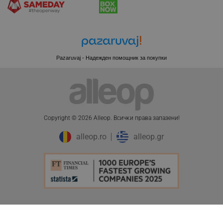
XSRF-TOKEN
promo.alleop.bg
Pazaruvaj - Надежден помощник за покупки
PHPSESSID
PHP.net
Copyright © 2026 Alleop. Bcичĸи пpaвa зaпaзeни!
www.alleop.bg
alleop.ro
alleop.gr