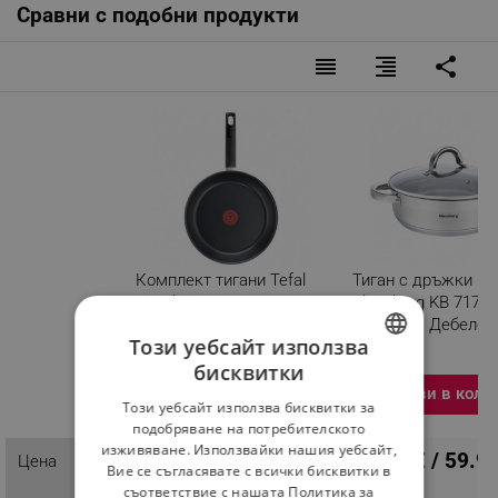
Сравни с подобни продукти
reorder
format_align_right
share
Комплект тигани Tefal
Тиган с дръжки и 
Simplicity B3059883,
Klausberg KB 7173, 
20/24/28 см, Технология
4,6 литра, Дебело 
Този уебсайт използва
Thermo-Spot, Червен
Инокс
бисквитки
Разглеждате този
BULGARIAN
Добави в коли
продукт
Този уебсайт използва бисквитки за
ROMANIAN
подобряване на потребителското
изживяване. Използвайки нашия уебсайт,
30.67 € / 59.9
Цена
ПЦД: 51.08 € / 99.90
Вие се съгласявате с всички бисквитки в
34.72 € /
лв.
съответствие с нашата Политика за