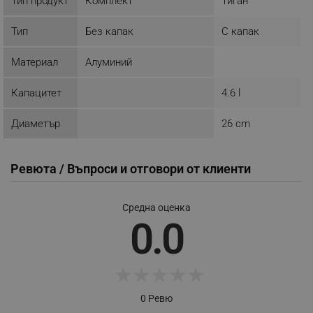
Тип продукт
Комплект
Тиган
Тип
Без капак
С капак
_sgf_push_permission_asked
.alleop.bg
Материал
Алуминий
Google Privacy Policy
Капацитет
4.6 l
_sgf_test_mode
.alleop.bg
Диаметър
26 cm
Ревюта / Въпроси и отговори от клиенти
_sgf_tracking
.alleop.bg
Средна оценка
0.0
★
★
★
★
★
_sgf_delayed_actions,
.alleop.bg
0 Ревю