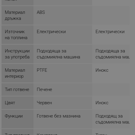
Некласифицирани
Материал
ABS
Строго необходимите бисквитки позволяват
дръжка
основната функционалност на уебсайта, като
потребителско влизане и управление на
акаунта. Уебсайтът не може да се използва
Източник
Електрически
Електрически
правилно без строго необходими бисквитки.
на топлина
Provider /
Име
Домейн
Инструкции
Подходяща за
Подходяща за
click_code_ps
.alleop.bg
за употреба
съдомиялна машина
съдомиялна маши
_nzm_nosubscribe_92166-7699
.alleop.bg
Материал
PTFE
Инокс
_nzm_idnl_92166-7699
.alleop.bg
интериор
_nzm_noid_92166-7699
.alleop.bg
Тип готвене
Печене
_nzm_id_92166-7699
.alleop.bg
_sgf_user_id
.alleop.bg
Цвят
Червен
Инокс
Функции
Готвене без мазнина
Подходящ за
съдомиялна маши
_sgf_session_id
.alleop.bg