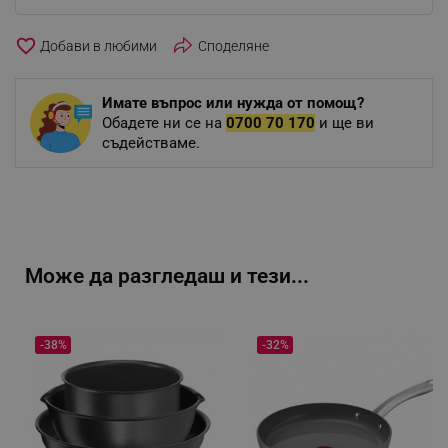
favorite_border
Споделяне
Имате въпрос или нужда от помощ?
Обадете ни се на
0700 70 170
и ще ви
съдействаме.
Може да разгледаш и тези...
-38%
-32%