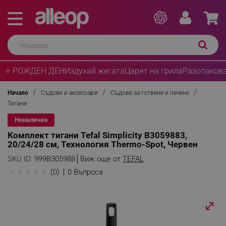
⭐ РОЖДЕН ДЕН
Издухай жегата
Царят на грила
Разопакова
Начало
Съдове и аксесоари
Съдове за готвене и печене
Тигани
Неналичен
Комплект тигани Tefal Simplicity B3059883,
20/24/28 см, Технология Thermo-Spot, Червен
SKU ID:
999B305988
Виж още от
TEFAL
★
★
★
★
★
(0)
0 Въпроса