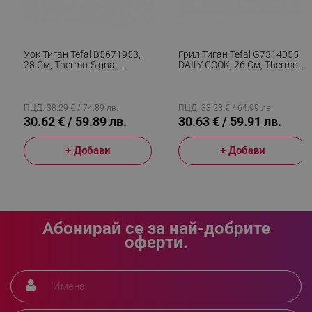
rlv_e_pt
.alleop.bg
rlv_e
.alleop.bg
rlv_h_profile
.alleop.bg
Уок Тиган Tefal B5671953,
Грил Тиган Tefal G7314055
28 См, Thermo-Signal,
DAILY COOK, 26 См, Thermo-
rlv_h_cart
.alleop.bg
Thermo-Spot, Титаниево
Spot & Signal, Индукция,
Покритие, Без PFOA, Черен
Сребрист
rlv_h_wish
.alleop.bg
ПЦД: 38.29 € / 74.89 лв.
ПЦД: 33.23 € / 64.99 лв.
rlv_impersonate_p
.alleop.bg
30.62 € / 59.89 лв.
30.63 € / 59.91 лв.
rlv_endpoint
.alleop.bg
+ Добави
+ Добави
rlv_hashes
.alleop.bg
rlv_first_session
.alleop.bg
rlv_rid
.alleop.bg
rlv_rpid
.alleop.bg
Абонирай се за най-добрите
rlv_rpos
.alleop.bg
оферти.
rlv_bid
.alleop.bg
rlv_odid
.alleop.bg
_twoAttr
.alleop.bg