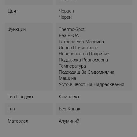
Цвят
Червен
Черен
Функции
Thermo-Spot
Без PFOA
Готвене Без Мазнина
Лесно Почистване
Незалепващо Покритие
Поддържа Равномерна
Температура
Подходящ За Съдомиялна
Машина
Устойчивост На Надрасквания
Тип Продукт
Комплект
Тип
Без Капак
Материал
Алуминий