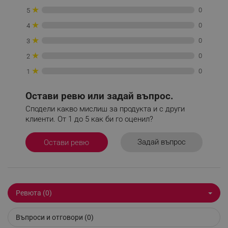
★
0
5
_sgf_delayed_campaigns
.alleop.bg
★
0
4
★
0
3
★
0
2
★
0
1
_sgf_npq
.alleop.bg
Остави ревю или задай въпрос.
Сподели какво мислиш за продукта и с други
клиенти. От 1 до 5 как би го оценил?
_sgf_clicked_banners
.alleop.bg
Задай въпрос
Остави ревю
_sgf_rq
.alleop.bg
Ревюта (0)
Въпроси и отговори (0)