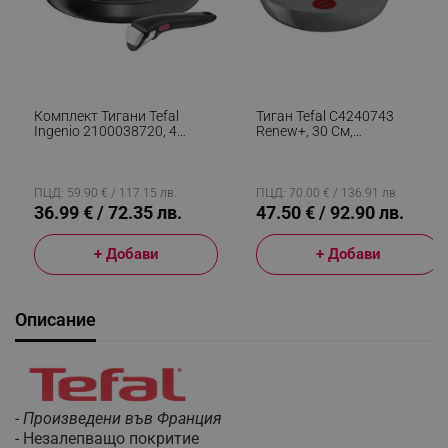
Комплект Тигани Tefal
Тиган Tefal C4240743
Ingenio 2100038720, 4
Renew+, 30 См,
Части, Подвижна Дръжка,
Незалепващо Покритие,
Незалепващо Покритие,
Thermo-Signal, Thermo-
Без PFOA, Алуминий, Черен
Fusion, Индукция, Сив
ПЦД: 59.90 € / 117.15 лв.
ПЦД: 70.00 € / 136.91 лв.
36.99 € / 72.35 лв.
47.50 € / 92.90 лв.
+ Добави
+ Добави
Описание
-
Произведени във Франция
- Незалепващо покритие