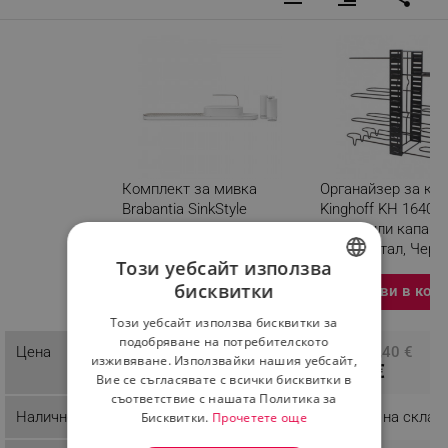
Комплект за мивка
Органайзер за кух
Brabantia SinkStyle
Kinghoff KH 1640, 
1008497, 4 части,
тигани или капаци,
Минерализирано
нива, Метал, Чере
Този уебсайт използва
покритие, Устойчив на
бисквитки
корозия, Бял
Изберете вариация
Добави в кол
BULGARIAN
Разглеждате този
Този уебсайт използва бисквитки за
продукт
ROMANIAN
подобряване на потребителското
86,87 €
Цена
ПЦД: 20,40 €
изживяване. Използвайки нашия уебсайт,
13,79 €
Вие се съгласявате с всички бисквитки в
съответствие с нашата Политика за
Наличност
Налично на склад
Налично на склад
Бисквитки.
Прочетете още