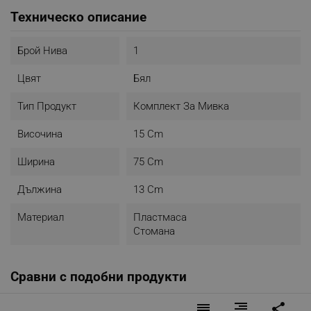
неприятното плъзгане при употреба, защото основана
Техническо описание
на комплекта е противоплъзгаща се
- Изработен от специално съвременно
"минерализирано" покритие, което придава усещане за
Брой Нива
1
текстура при допир
- 97% рециклируем след излизане от употреба
Цвят
Бял
- Размери:
Височина: 15 см
Тип Продукт
Комплект За Мивка
Ширина: 75 см
Дължина: 13 см
Височина
15 Cm
- Цвят: Бял
Ширина
75 Cm
Дължина
13 Cm
Материал
Пластмаса
Стомана
Сравни с подобни продукти
reorder
format_align_right
share