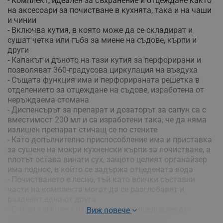
- Комплект, идеален за съхранение и отцеждане както
на аксесоари за почистване в кухнята, така и на чаши
и чинии
- Включва кутия, в която може да се складират и
сушат четка или гъба за миене на съдове, кърпи и
други
- Капакът и дъното на тази кутия за перфорирани и
позволяват 360-градусова циркулация на въздуха
- Същата функция има и перфорираната решетка в
отделението за отцеждане на съдове, изработена от
неръждаема стомана
- Диспенсърът за препарат и дозаторът за сапун са с
вместимост 200 мл и са изработени така, че да няма
излишен препарат стичащ се по стените
- Като допълнително приспособление има и приставка
за сушене на мокри кухненски кърпи за почистване, а
плотът остава винаги сух, защото целият органайзер
има поднос, в който се задържа отцедената вода
- Почистването е лесно, тъй като всички съставни
части на комплекта могат да се разглобавят и
разделят една от друга
- С този комплект плотът е изцяло предпазен от
Виж повече
надраскване, а вие няма да се сблъскате с