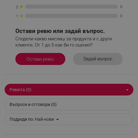
_sgf_push_permission_asked
.alleop.bg
★
0
2
Google Privacy Policy
★
0
1
Остави ревю или задай въпрос.
_sgf_test_mode
.alleop.bg
Сподели какво мислиш за продукта и с други
клиенти. От 1 до 5 как би го оценил?
Задай въпрос
Остави ревю
_sgf_tracking
.alleop.bg
Ревюта (0)
Въпроси и отговори (0)
_sgf_delayed_actions,
.alleop.bg
Подреди по:
Най-нови
_sgf_delayed_campaigns
.alleop.bg