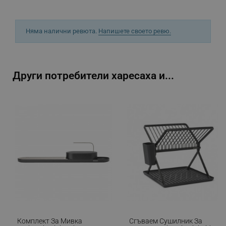
Няма налични ревюта.
Напишете своето ревю.
_sgf_npq
.alleop.bg
Други потребители харесаха и...
_sgf_clicked_banners
.alleop.bg
_sgf_rq
.alleop.bg
segmentifyExtension
.alleop.bg
Комплект За Мивка
Сгъваем Сушилник За