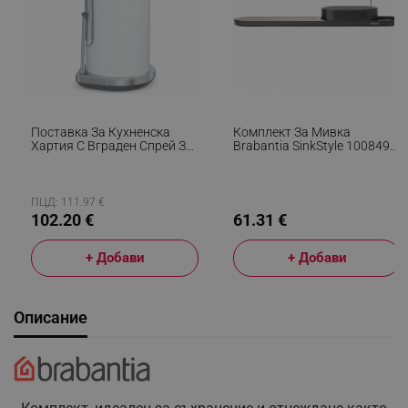
Поставка За Кухненска
Комплект За Мивка
Хартия С Вграден Спрей За
Brabantia SinkStyle 1008498,
Повърхности SimpleHuman
2 Части, Минерализирано
KT1196, 177 Мл,
Покритие, Устойчив На
20.3х17.8х38.1 См, Матов
Корозия, Тъмносив
Инокс
ПЦД: 111.97 €
102.20 €
61.31 €
+ Добави
+ Добави
Описание