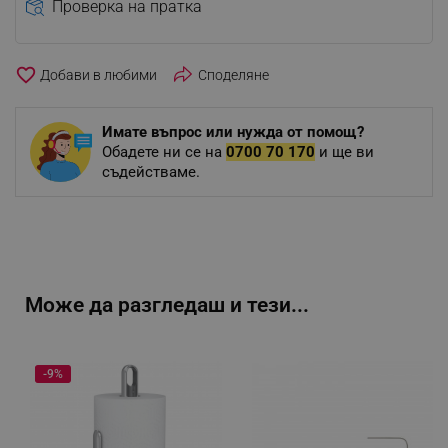
Проверка на пратка
favorite_border
Споделяне
Имате въпрос или нужда от помощ?
Обадете ни се на
0700 70 170
и ще ви
съдействаме.
Може да разгледаш и тези...
-9%