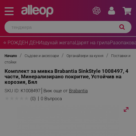
⭐ РОЖДЕН ДЕН
Издухай жегата
Царят на грила
Разопакова
Начало
Съдове и аксесоари
Органайзери за кухня
Поставки и
стойки
Комплект за мивка Brabantia SinkStyle 1008497, 4
части, Минерализирано покритие, Устойчив на
корозия, Бял
SKU ID:
K1008497
Виж още от
Brabantia
★
★
★
★
★
(0)
0 Въпроса