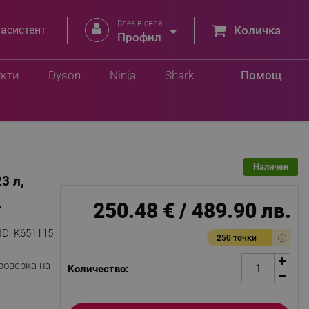
Влез в своя


 асистент
Количка
Профил
Добави в количка
0 лв.
укти
Dyson
Ninja
Shark
Помощ
Наличен
3 л,
250.48 € / 489.90 лв.
т
ID:
K651115
250 точки
роверка на
Количество: