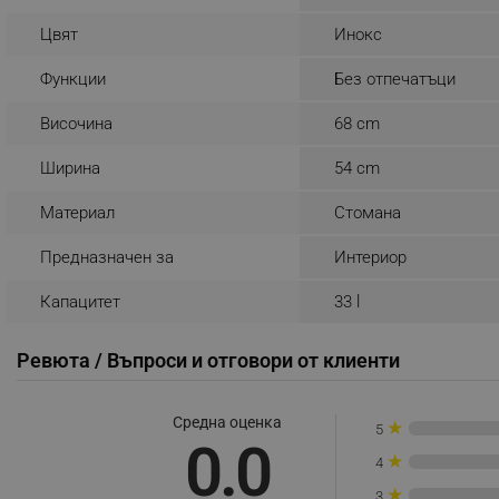
_sgf_rq
Цвят
Инокс
Функции
Без отпечатъци
segmentifyExtension
Височина
68 cm
sgfUserUpdateData
Ширина
54 cm
rlv_h_fbp
Материал
Стомана
rlv_
Предназначен за
Интериор
rlv_mode
rlv_p
Капацитет
33 l
rlv_g
Ревюта / Въпроси и отговори от клиенти
rlv_s
rlv_iv
Средна оценка
★
rlv_e_pt
5
0.0
★
rlv_e
4
★
rlv_h_profile
3