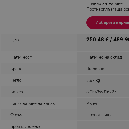
Плавно затваряне,
_nzm_noid_92166-7699
Противоплъзгаща ос
Устойчив на пръстов
_nzm_id_92166-7699
отпечатъци, Инокс/
Изберете вариа
_sgf_user_id
Разглеждате този пр
_sgf_session_id
250.48 € / 489.9
Цена
_sgf_push_permission_as
Наличност
Налично на склад
_sgf_test_mode
Бранд
Brabantia
_sgf_tracking
Тегло
7.87 kg
_sgf_delayed_actions,
Баркод
8710755316227
_sgf_delayed_campaigns
Тип отваряне на капак
Ръчно
_sgf_npq
Форма
Правоъгълна
_sgf_clicked_banners
Брой отделения