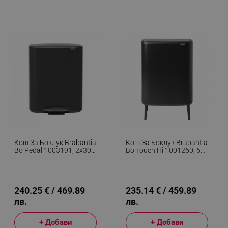
Кош За Боклук Brabantia
Кош За Боклук Brabantia
Bo Pedal 1003191, 2x30
Bo Touch Hi 1001260, 60
Л, Плавно Затваряне,
Л, Повдигнат, Плавно И
Противоплъзгаща
Безшумно Отваряне,
Основа, Черен
Черен Мат
240.25 € / 469.89
235.14 € / 459.89
лв.
лв.
+ Добави
+ Добави