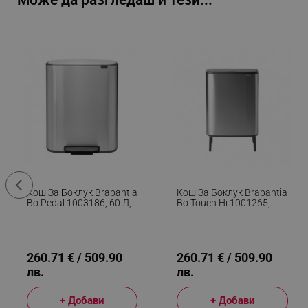
Може да разгледаш и тези...
Кош За Боклук Brabantia
Кош За Боклук Brabantia
Bo Pedal 1003186, 60 Л,
Bo Touch Hi 1001265,
Леко Затваряне,
2x30 Л, Плътно
Противоплъзгаща
Прилепване Към Стена,
Основа, Устойчив На
Реглаж На Краката,
Пръстови Отпечатъци,
Устойчив На
Инокс/Мат
Отпечатъци, Инокс/мат
260.71 € / 509.90
260.71 € / 509.90
лв.
лв.
+ Добави
+ Добави