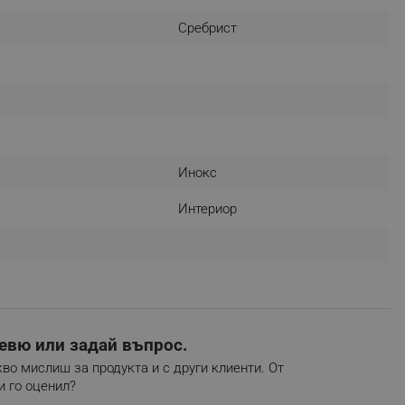
r events which is cancelled
Сребрист
ent to Segmentify servers
 visitor installed
 visitor’s data including
rship status and
Инокс
Интериор
евю или задай въпрос.
во мислиш за продукта и с други клиенти. От
и го оценил?