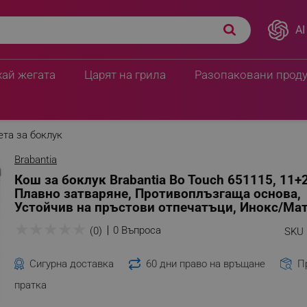
23 л, Плавно затваряне,
AI
235.14 € / 459.89 лв.
ви отпечатъци, Инокс/
250.48 € / 489.9
хай жегата
Царят на грила
Разопаковани прод
та за боклук
Brabantia
Кош за боклук Brabantia Bo Touch 651115, 11+2
Плавно затваряне, Противоплъзгаща основа,
Устойчив на пръстови отпечатъци, Инокс/Ма
★
★
★
★
★
0 Въпроса
(0)
SKU 
Сигурна доставка
60 дни право на връщане
П
пратка