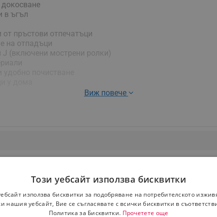
о докосване
и в ъгъл
еди от пръстови отпечатъци
не на отпадъци
 и J (включени мострени ролки)
ериали
 и удобно почистване
ци у дома
Виж повече
Този уебсайт използва бисквитки
уебсайт използва бисквитки за подобряване на потребителското изжив
и нашия уебсайт, Вие се съгласявате с всички бисквитки в съответств
Политика за Бисквитки.
Прочетете още