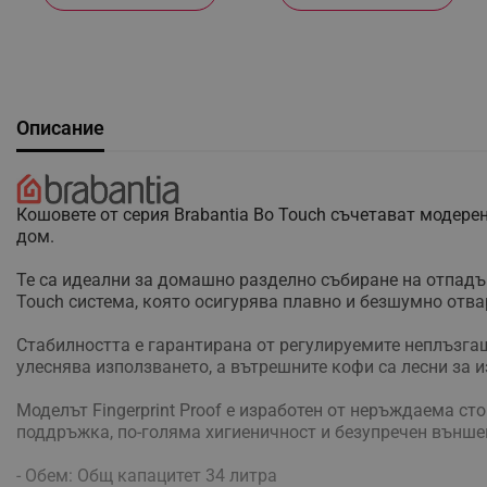
Описание
Кошовете от серия Brabantia Bo Touch съчетават модере
дом.
Те са идеални за домашно разделно събиране на отпадъц
Touch система, която осигурява плавно и безшумно отва
Стабилността е гарантирана от регулируемите неплъзгащ
улеснява използването, а вътрешните кофи са лесни за 
Моделът Fingerprint Proof е изработен от неръждаема с
поддръжка, по-голяма хигиеничност и безупречен външе
- Обем: Общ капацитет 34 литра