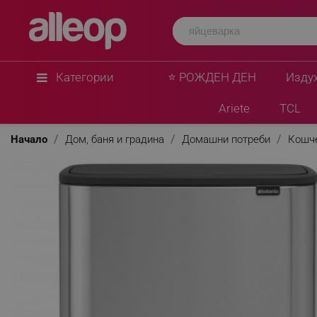
Brabantia
Кош за боклук Brabantia Bo Touch 651115, 11+
Противоплъзгаща основа, Устойчив на пръсто
Мат
★
★
★
★
★
0 Въпроса
(0)
Категории
⭐ РОЖДЕН ДЕН
Изду
Ariete
TCL
Начало
Дом, баня и градина
Домашни потреби
Кошче