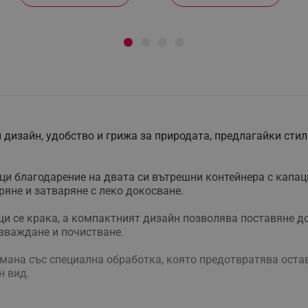
н дизайн, удобство и грижа за природата, предлагайки сти
и благодарение на двата си вътрешни контейнера с капацит
ряне и затваряне с леко докосване.
и се крака, а компактният дизайн позволява поставяне до 
изваждане и почистване.
томана със специална обработка, която предотвратява оста
н вид.