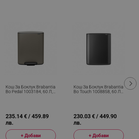
Кош За Боклук Brabantia
Кош За Боклук Brabantia
Bo Pedal 1003184, 60 Л,
Bo Touch 1008858, 60 Л,
Леко Затваряне,
Плавно И Безшумно
Противоплъзгаща
Отваряне, Голям Отвор,
Основа, Сив
Сив
235.14 € / 459.89
230.03 € / 449.90
лв.
лв.
+ Добави
+ Добави