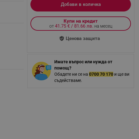
Добави в количка
Купи на кредит
41.75 € / 81.66 лв.
от
на месец
Ценова защита
Имате въпрос или нужда от
помощ?
Обадете ни се на
0700 70 170
и ще ви
съдействаме.