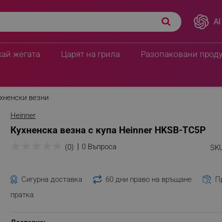
AI
хай жегата
Царят на грила
Разопаковани прод
хненски везни
Heinner
Кухненска везна с купа Heinner HKSB-TC5P
★
★
★
★
★
0 Въпроса
(0)
SKU
Сигурна доставка
60 дни право на връщане
П
пратка