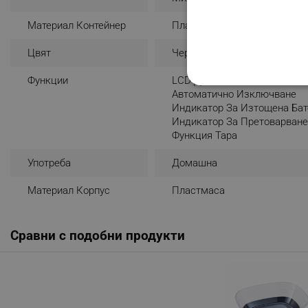
Материал Контейнер
Пластмаса
Цвят
Черен
Функции
LCD Дисплей
СТРОГО НЕОБХО
Автоматично Изключване
Индикатор За Изтощена Бат
НЕКЛАСИФИЦИР
Индикатор За Претоварван
Функция Тара
Употреба
Домашна
Строго н
Материал Корпус
Пластмаса
Строго необходимите биск
акаунта. Уебсайтът не мо
Сравни с подобни продукти
Име
click_code_ps
_nzm_nosubscribe_92166-
_nzm_idnl_92166-7699