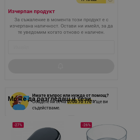
Изчерпан продукт
За съжаление в момента този продукт е с
изчерпана наличност. Остави ни имейл, за да
те уведомим когато отново е наличен.
Имате въпрос или нужда от помощ?
Може да разгледаш и тези...
Обадете ни се на
0700 70 170
и ще ви
съдействаме.
-27%
-26%