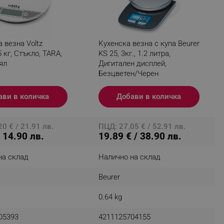
fying visitors. The lifetime
 везна Voltz
Кухенска везна с купа Beurer
5 кг, Стъкло, TARA,
KS 25, 3кг., 1.2 литра,
ял
Дигитален дисплей,
ifying visitor sessions
Безцветен/Черен
itor is asked for web push
ави в количка
Добави в количка
tor is a test user and can
tor disabled tracking,
0 € / 21.91 лв.
ПЦД: 27.05 € / 52.91 лв.
y related cookies and local
/ 14.90 лв.
19.89 € / 38.90 лв.
aign specific data for
на склад
Налично на склад
aign specific data for
Beurer
r events stored to be sent
0.64 kg
ferent banners clicked by the
05393
4211125704155