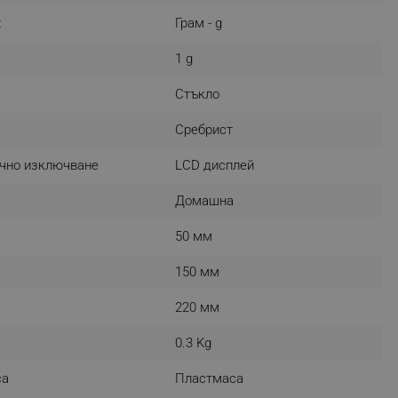
r events which is cancelled
z
Грам - g
ent to Segmentify servers
1 g
 visitor installed
Стъкло
 visitor’s data including
rship status and
Сребрист
чно изключване
LCD дисплей
Домашна
50 мм
150 мм
220 мм
0.3 Kg
са
Пластмаса