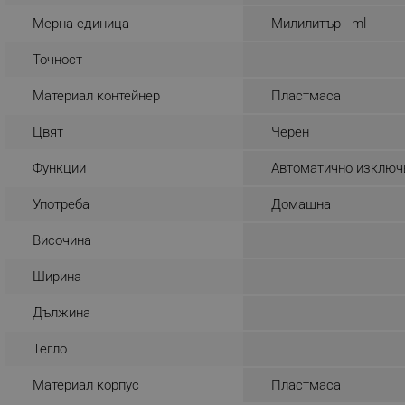
_sgf_rq
Мерна единица
Милилитър - ml
Точност
segmentifyExtension
Материал контейнер
Пластмаса
sgfUserUpdateData
Цвят
Черен
rlv_h_fbp
Функции
Автоматично изключ
rlv_
Употреба
Домашна
rlv_mode
Височина
rlv_p
rlv_g
Ширина
rlv_s
Дължина
rlv_iv
rlv_e_pt
Тегло
rlv_e
Материал корпус
Пластмаса
rlv_h_profile