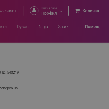
Влез в своя


 асистент
Количка
Профил
укти
Dyson
Ninja
Shark
Помощ
 ID:
540219
роверка на