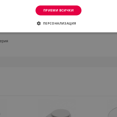
ПРИЕМИ ВСИЧКИ
ПЕРСОНАЛИЗАЦИЯ
ДИМО
ЕФЕКТИВНОСТ
ТАРГЕТИРАНЕ
ФУНКЦИО
ерия
АНИ
е
еобходимо
Ефективност
Таргетиране
Функционалност
Неклас
витки позволяват основната функционалност на уебсайта, като потребителско вл
же да се използва правилно без строго необходими бисквитки.
Provider /
Валиден
Описание
Домейн
до
.alleop.bg
1 месец
Profitshare
7699
.alleop.bg
1 месец
newsman
.alleop.bg
1 месец
Newsman