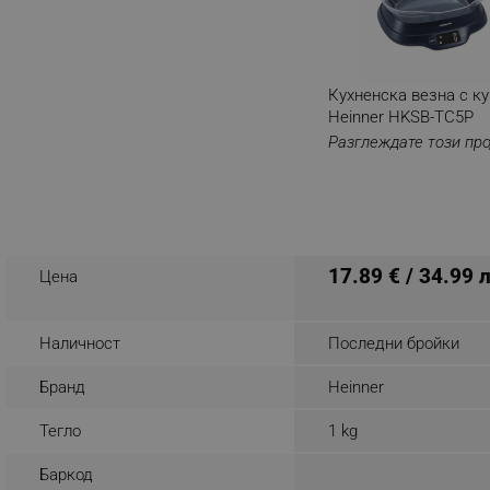
_nzm_noid_92166-7699
_nzm_id_92166-7699
_sgf_user_id
Кухненска везна с к
Heinner HKSB-TC5P
_sgf_session_id
Разглеждате този пр
_sgf_push_permission_as
_sgf_test_mode
_sgf_tracking
17.89 € / 34.99 
Цена
_sgf_delayed_actions,
Наличност
Последни бройки
_sgf_delayed_campaigns
Бранд
Heinner
_sgf_npq
Тегло
1 kg
_sgf_clicked_banners
Баркод