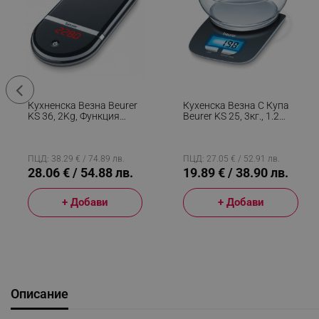
Кухненска Везна Beurer
Кухенска Везна С Купа
KS 36, 2Kg, Функция
Beurer KS 25, 3кг., 1.2
ТARA, LCD Дисплей,
Литра, Дигитален
Черен
Дисплей, Безцветен/
Черен
ПЦД: 38.29 € / 74.89 лв.
ПЦД: 27.05 € / 52.91 лв.
28.06 € / 54.88 лв.
19.89 € / 38.90 лв.
+ Добави
+ Добави
Описание