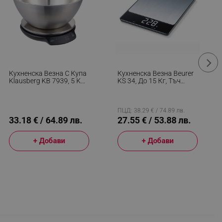
Кухненска Везна С Купа
Кухненска Везна Beurer
Klausberg KB 7939, 5 Kg,
KS 34, До 15 Кг, Тъч
Bluetooth, Мобилно
Скрийн, ТАРА,
Приложение, LED, ТАРА,
Неръждаема Стомана,
Течности, 4 Хранителни
Сив/черен
Стойности, Инокс
ПЦД: 38.29 € / 74.89 лв.
33.18 € / 64.89 лв.
27.55 € / 53.88 лв.
+ Добави
+ Добави