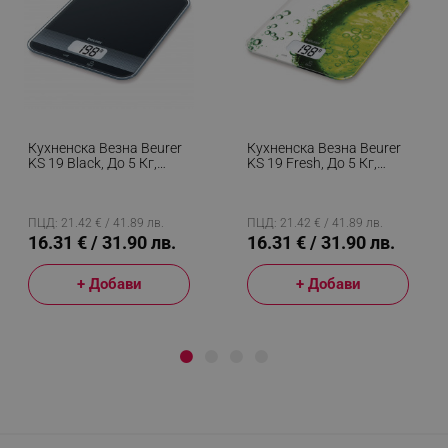
Кухненска Везна Beurer
Кухненска Везна Beurer
KS 19 Black, До 5 Кг,
KS 19 Fresh, До 5 Кг,
ТАРА, Сензорно
ТАРА, Сензорно
Управление, LCD,
Управление, LCD,
Стъкло, Ултратънка,
Стъкло, Ултратънка,
Черен
Зелен
ПЦД: 21.42 € / 41.89 лв.
ПЦД: 21.42 € / 41.89 лв.
16.31 € / 31.90 лв.
16.31 € / 31.90 лв.
+ Добави
+ Добави