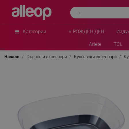
Категории
⭐ РОЖДЕН ДЕН
Изду
Ariete
TCL
Начало
Съдове и аксесоари
Кухненски аксесоари
Ку