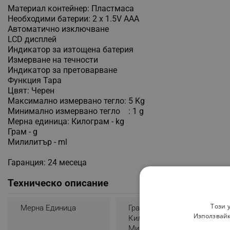
Материал контейнер: Пластмаса
Необходими батерии: 2 x 1.5V AAA
Автоматично изключване
LCD дисплей
Индикатор за изтощена батерия
Измерване на течности
Индикатор за претоварване
Функция Тара
Цвят: Черен
Максимално измервано тегло: 5 Kg
Минимално измервано тегло : 1 g
Мерна единица: Килограм - kg
Грам - g
Милилитър - ml
Гаранция: 24 месеца
Техническо описание
Този 
Мерна Единица
Грам - G
Използвайк
Килограм - Kg
Милилитър - Ml