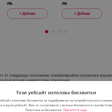
лв.
лв.
+ Добави
+ Добави
от от следващо поколение, комбинирайки кухненска машина
ъща във вашия универсален помощник.
ате, нарязвате или смесвате съставките - идеално за заку
Този уебсайт използва бисквитки
и или сладкиши до бургери и нарязана салата.
уебсайт използва бисквитки за подобряване на потребителското изжив
за няколко опции.
и нашия уебсайт, Вие се съгласявате с всички бисквитки в съответств
Политика за Бисквитки.
Прочетете още