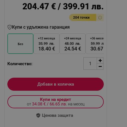
204.47 € / 399.91 лв.
204 точки
Купи с удължена гаранция
+12 месеца
+24 месеца
+36 месеца
35.99 лв.
48.00 лв.
59.99 лв.
Без
18.40 €
24.54 €
30.67 €
Количество:
Добави в количка
Купи на кредит
34.08 € / 66.65 лв.
от
на месец
Ценова защита