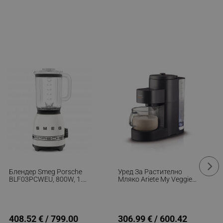
Блендер Smeg Porsche
Уред За Растително
BLF03PCWEU, 800W, 1.5
Мляко Ariete My Veggie
Л, 18000 Об/мин, 4
Drink 0650/00, 1200W,
Програми, 4 Скорости +
1.5 Литра,
Пулс, Неръждаема
Самопочистване,
Стомана, Бял
Таймер, Черен
408.52 € / 799.00
306.99 € / 600.42