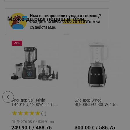
Имате въпрос или нужда от помощ?
Може да разгледаш и тези...
Обадете ни се на
0700 70 170
и ще ви
съдействаме.
-9%
Блендер 3в1 Ninja
Блендер Smeg
TB401EU, 1200W, 2.1 Л,
BLF03BLEU, 800W, 1.5 Л,
10 Скорости + Режими,
18000 Об/мин, 4
★
★
★
★
★
Таймер, LED, BlendSense
Програми, 4 Скорости +
(1)
Технология, Без BPA,
Пулс, Неръждаема
Черен
Стомана, Черен
ПЦД: 276.05 € / 539.91 лв.
249.90 € / 488.76
300.00 € / 586.75