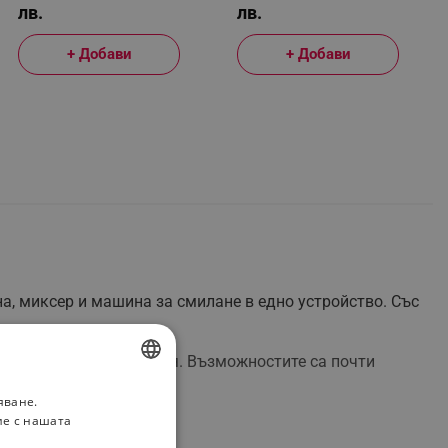
лв.
лв.
+ Добави
+ Добави
, миксер и машина за смилане в едно устройство. Със
ски или пълноценни ястия. Възможностите са почти
яване.
BULGARIAN
ие с нашата
ROMANIAN