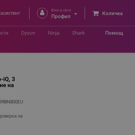
Влез в своя


 асистент
Количка
Профил
Добави в количка
1 лв.
укти
Dyson
Ninja
Shark
Помощ
-iQ, 3
не на
99BN800EU
роверка на