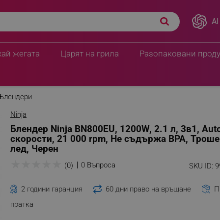
AI
iQ, 3 скорости, 21 000
28.07 € / 54.90 лв.
204.47 € / 399.9
хай жегата
Царят на грила
Разопаковани прод
Блендери
Ninja
Блендер Ninja BN800EU, 1200W, 2.1 л, 3в1, Auto
скорости, 21 000 rpm, Не съдържа BPA, Троше
лед, Черен
★
★
★
★
★
0 Въпроса
(0)
SKU ID:
9
2 години гаранция
60 дни право на връщане
П
пратка