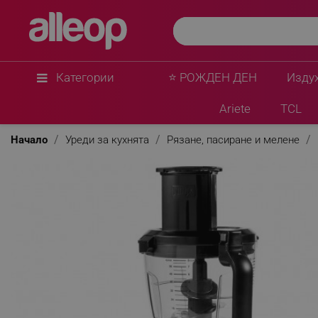
Ninja
Блендер Ninja BN800EU, 1200W, 2.1 л, 3в1, Auto-
rpm, Не съдържа BPA, Трошене на лед, Черен
★
★
★
★
★
0 Въпроса
(0)
Категории
⭐ РОЖДЕН ДЕН
Изду
Ariete
TCL
Начало
Уреди за кухнята
Рязане, пасиране и мелене