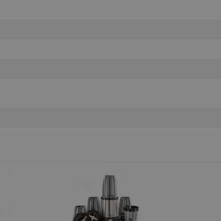
.alleop.bg
Сесия
This is a list of customer behaviou
due to an error and stored to be s
in next page
.alleop.bg
6 месеца
This is a flag to set whether current
Segmentify Chrome Extension
.alleop.bg
6 месеца
This is JSON object to store current
name, username, segments, membe
membership date
.alleop.bg
1 месец
Releva
.alleop.bg
1 месец
Releva
.alleop.bg
1 месец
Releva
.alleop.bg
1 месец
Releva
.alleop.bg
1 месец
Releva
.alleop.bg
1 месец
Releva
.alleop.bg
1 месец
Releva
.alleop.bg
1 месец
Releva
.alleop.bg
1 месец
Releva
.alleop.bg
1 месец
Releva