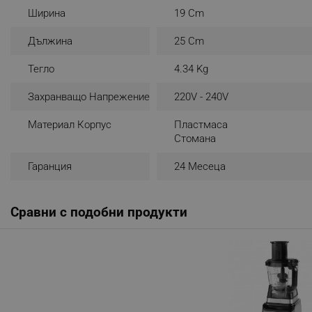
Ширина
19 Cm
_sgf_rq
Дължина
25 Cm
segmentifyExtension
Тегло
4.34 Kg
sgfUserUpdateData
Захранващо Напрежение
220V - 240V
Материал Корпус
Пластмаса
rlv_h_fbp
Стомана
rlv_
Гаранция
24 Месеца
rlv_mode
rlv_p
rlv_g
Сравни с подобни продукти
rlv_s
rlv_iv
rlv_e_pt
rlv_e
rlv_h_profile