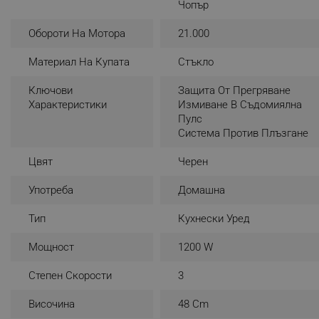
- Обороти в минута: 21,000 rpm
Чопър
- Брой настройки: 3
_nzm_noid_92166-7699
- Функции: пулс, пауза, смесване
Обороти На Мотора
21.000
_nzm_id_92166-7699
- Защита от прегряване
- Не съдържа BPA
_sgf_user_id
Материал На Купата
Стъкло
- Подходящи за съдомиялна машина части
- Материал остриета: висококачествена неръждаема ст
Ключови
Защита От Прегряване
_sgf_session_id
- Материал купа: стъкло
Характеристики
Измиване В Съдомиялна
_sgf_push_permission_as
- Крачета против пързаляне
Пулс
- Цвят: черен
Система Против Плъзгане
_sgf_test_mode
- Гаранция: 24 месеца
Цвят
Черен
_sgf_tracking
Употреба
Домашна
_sgf_delayed_actions,
Тип
Кухнески Уред
_sgf_delayed_campaigns
Мощност
1200 W
Степен Скорости
3
_sgf_npq
Височина
48 Cm
_sgf_clicked_banners