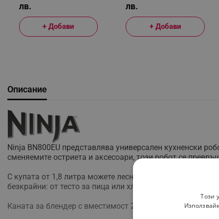
лв.
лв.
+ Добави
+ Добави
Описание
Nіnја ВN800ЕU представлява универсален кухненски роб
сменяемите остриета и аксесоари, този робот се превр
С купата от 1,8 литра можете лесно да нарязвате, пюрир
безкрайни: от тесто за пица или хляб, смес за палачинк
Този 
Каната за блендер с вместимост 2,1 литра е подходяща 
Използвайк