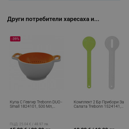
_sgf_npq
.alleop.bg
Други потребители харесаха и...
-39%
_sgf_clicked_banners
.alleop.bg
_sgf_rq
.alleop.bg
Купа С Гевгир Trebonn DUO -
Комплект 2 Бр Прибори За
Small 1824101, 500 Мл,
Салата Trebonn 1524141,
15.6x8.5 См, Меламин, Бял/
27.5см, Меламин, Бял/
segmentifyExtension
.alleop.bg
Оранжев
Зелен
ПЦД: 25.04 € / 48.97 лв.