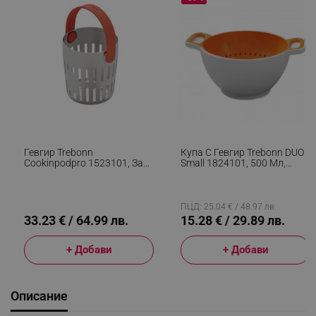
Гевгир Trebonn
Купа С Гевгир Trebonn DUO -
Cookinpodpro 1523101, За
Small 1824101, 500 Мл,
Готвене И Отцеждане,
15.6x8.5 См, Меламин, Бял/
Дръжка За Лесно
Оранжев
Изливане, Неръждаема
Стомана, Инокс/Корал
ПЦД: 25.04 € / 48.97 лв.
33.23 € / 64.99 лв.
15.28 € / 29.89 лв.
+ Добави
+ Добави
Описание