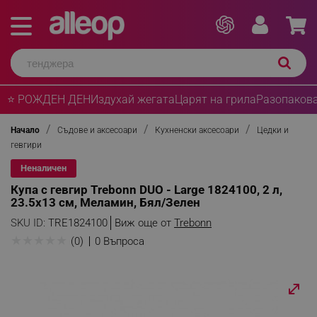
⭐ РОЖДЕН ДЕН
Издухай жегата
Царят на грила
Разопакова
Начало
Съдове и аксесоари
Кухненски аксесоари
Цедки и
гевгири
Неналичен
Купа с гевгир Trebonn DUO - Large 1824100, 2 л,
23.5x13 см, Меламин, Бял/Зелен
SKU ID:
TRE1824100
Виж още от
Trebonn
★
★
★
★
★
(0)
0 Въпроса