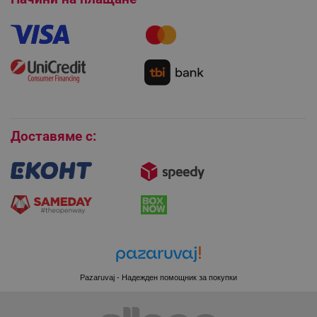
Как да направя поръчка?
Гаранция и сервиз
Как да използвам промокод?
Монтаж на климатици
Как да се абонирам за имейл бюлетина?
LaVisitorId_YWxsZW9wLmxhZGVzay5jb20v
.alleop.bg
Условия за връщане
LaSID
Quality Unit LLC
Покупки на изплащане
www.alleop.bg
Бисквитки
Доставяме с:
PHPSESSID
PHP.net
editor.alleop.bg
Pazaruvaj - Надежден помощник за покупки