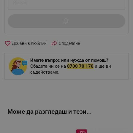
favorite_border
Споделяне
Имате въпрос или нужда от помощ?
Обадете ни се на
0700 70 170
и ще ви
съдействаме.
Може да разгледаш и тези...
-39%