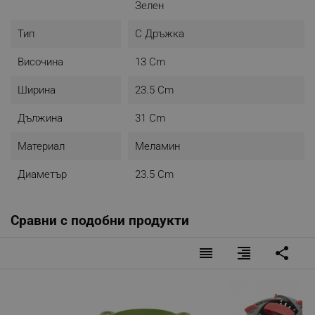
Зелен
Тип
С Дръжка
Височина
13 Cm
Ширина
23.5 Cm
Дължина
31 Cm
Материал
Меламин
Диаметър
23.5 Cm
Сравни с подобни продукти
reorder
format_align_right
share