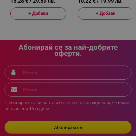
15.28 € / 29.89 лв.
10.22 € / 19.99 лв.
sgfUserUpdateData
.alleop.bg
+ Добави
+ Добави
Абонирай се за най-добрите
оферти.
rlv_h_fbp
.alleop.bg
rlv_
.alleop.bg
rlv_mode
.alleop.bg
rlv_p
.alleop.bg
rlv_g
.alleop.bg
rlv_s
.alleop.bg
С абонирането си за този бюлетин потвърждавам, че имам
rlv_iv
.alleop.bg
навършени 16 години.
rlv_e_pt
.alleop.bg
rlv_e
.alleop.bg
rlv_h_profile
.alleop.bg