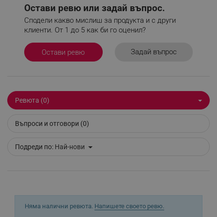
Google Privacy Policy
Остави ревю или задай въпрос.
Сподели какво мислиш за продукта и с други
клиенти. От 1 до 5 как би го оценил?
_sgf_test_mode
.alleop.bg
Задай въпрос
Остави ревю
_sgf_tracking
.alleop.bg
Ревюта (0)
Въпроси и отговори (0)
Подреди по:
Най-нови
_sgf_delayed_actions,
.alleop.bg
_sgf_delayed_campaigns
.alleop.bg
Няма налични ревюта.
Напишете своето ревю.