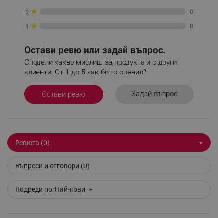
_sgf_push_permission_asked
.alleop.bg
★
0
2
Google Privacy Policy
★
0
1
Остави ревю или задай въпрос.
_sgf_test_mode
.alleop.bg
Сподели какво мислиш за продукта и с други
клиенти. От 1 до 5 как би го оценил?
Задай въпрос
Остави ревю
_sgf_tracking
.alleop.bg
Ревюта (0)
Въпроси и отговори (0)
_sgf_delayed_actions,
.alleop.bg
Подреди по:
Най-нови
_sgf_delayed_campaigns
.alleop.bg