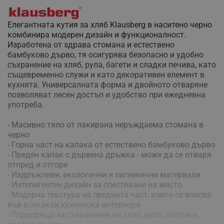
Елегантната кутия за хляб Klausberg в наситено черно
комбинира модерен дизайн и функционалност.
Изработена от здрава стомана и естествено
бамбуково дърво, тя осигурява безопасно и удобно
съхранение на хляб, рула, багети и сладки печива, като
същевременно служи и като декоративен елемент в
кухнята. Универсалната форма и двойното отваряне
позволяват лесен достъп и удобство при ежедневна
употреба.
- Масивно тяло от лакирана неръждаема стомана в
черно
- Горна част на капака от естествено бамбуково дърво
- Преден капак с дървена дръжка - може да се отваря
отпред и отгоре
- Издръжливи, екологични и хигиенични материали
- Интелигентен дизайн за спестяване на място
- Модерна текстура на предната част, която се вписва
във всякакви кухненски интериори
- Подходяща за съхранение на хляб, рула, багети и