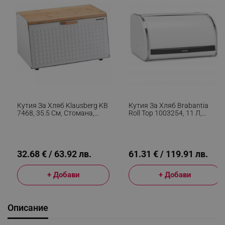
Кутия За Хляб Klausberg KB
Кутия За Хляб Brabantia
7468, 35.5 См, Стомана,
Roll Top 1003254, 11 Л,
Бамбук, Горен И Преден
31.6x26.5 См, Специална
Капак, Бял
Структура, Бял/Инокс
32.68 € / 63.92 лв.
61.31 € / 119.91 лв.
+ Добави
+ Добави
Описание