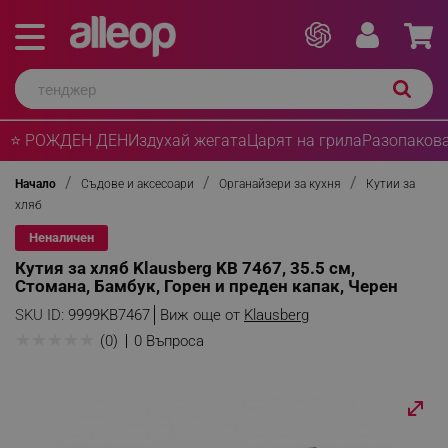
⭐ РОЖДЕН ДЕН
Издухай жегата
Царят на грила
Разопакова
Начало
Съдове и аксесоари
Органайзери за кухня
Кутии за
хляб
Неналичен
Кутия за хляб Klausberg KB 7467, 35.5 см,
Стомана, Бамбук, Горен и преден капак, Черен
SKU ID:
9999KB7467
Виж още от
Klausberg
★
★
★
★
★
(0)
0 Въпроса