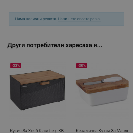
Няма налични ревюта.
Напишете своето ревю.
_sgf_npq
.alleop.bg
Други потребители харесаха и...
_sgf_clicked_banners
.alleop.bg
-33%
-30%
_sgf_rq
.alleop.bg
segmentifyExtension
.alleop.bg
Кутия За Хляб Klausberg KB
Керамична Кутия За Масло