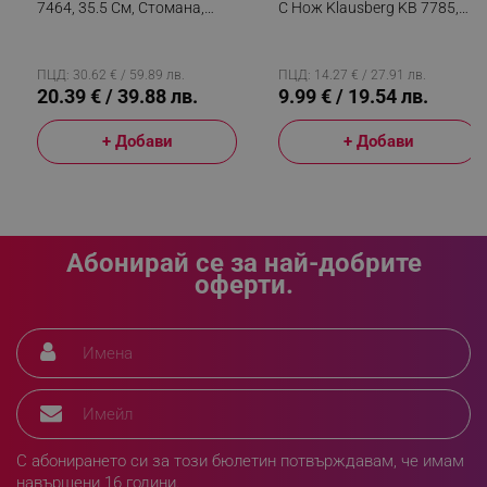
7464, 35.5 См, Стомана,
С Нож Klausberg KB 7785,
Бамбук, Горен И Преден
Акациево Дърво,
Капак, Черен
Неръждаема Стомана, Бял/
Кафяв
ПЦД: 30.62 € / 59.89 лв.
ПЦД: 14.27 € / 27.91 лв.
sgfUserUpdateData
.alleop.bg
20.39 € / 39.88 лв.
9.99 € / 19.54 лв.
+ Добави
+ Добави
rlv_h_fbp
.alleop.bg
Абонирай се за най-добрите
rlv_
.alleop.bg
оферти.
rlv_mode
.alleop.bg
rlv_p
.alleop.bg
rlv_g
.alleop.bg
rlv_s
.alleop.bg
rlv_iv
.alleop.bg
rlv_e_pt
.alleop.bg
С абонирането си за този бюлетин потвърждавам, че имам
навършени 16 години.
rlv_e
.alleop.bg