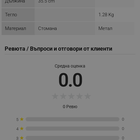
Дължина
35.5 cm
Строго необходимите бисквитки позволяват
основната функционалност на уебсайта, като
потребителско влизане и управление на
Тегло
1.28 Kg
акаунта. Уебсайтът не може да се използва
правилно без строго необходими бисквитки.
Материал
Стомана
Метал
Provider /
Име
Домейн
click_code_ps
.alleop.bg
Ревюта / Въпроси и отговори от клиенти
_nzm_nosubscribe_92166-7699
.alleop.bg
_nzm_idnl_92166-7699
.alleop.bg
Средна оценка
0.0
_nzm_noid_92166-7699
.alleop.bg
_nzm_id_92166-7699
.alleop.bg
_sgf_user_id
.alleop.bg
★
★
★
★
★
0 Ревю
★
0
5
_sgf_session_id
.alleop.bg
★
0
4
★
0
3