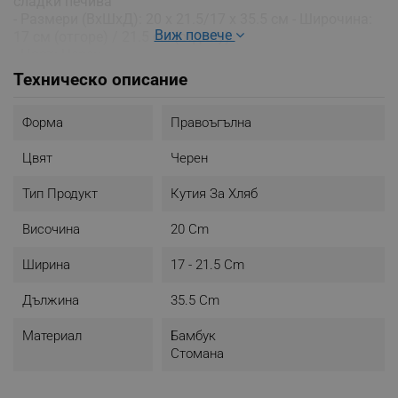
сладки печива
- Размери (ВхШхД): 20 х 21.5/17 х 35.5 см - Широчина:
Виж повече
17 см (отгоре) / 21.5 см (отдолу)
- Цвят: Черен
Техническо описание
Форма
Правоъгълна
Цвят
Черен
Тип Продукт
Кутия За Хляб
Височина
20 Cm
Ширина
17 - 21.5 Cm
Дължина
35.5 Cm
Материал
Бамбук
Стомана