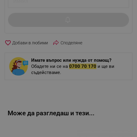
favorite_border
Споделяне
Имате въпрос или нужда от помощ?
Обадете ни се на
0700 70 170
и ще ви
съдействаме.
Може да разгледаш и тези...