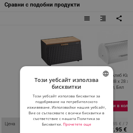
Сравни с подобни продукти
reorder
format_align_right
share
Кутия за хляб Klausberg
Кутия за хляб Klau
Този уебсайт използва
KB 7467, 35.5 см,
KB 7541, 38 х 28 х 1
бисквитки
Стомана, Бамбук, Горен
см, Метал, Бял
BULGARIAN
и преден капак, Черен
Този уебсайт използва бисквитки за
ROMANIAN
Разглеждате този
подобряване на потребителското
Добави в коли
продукт
изживяване. Използвайки нашия уебсайт,
Вие се съгласявате с всички бисквитки в
съответствие с нашата Политика за
32.68 € / 63.92 лв.
Цена
ПЦД: 40.85 € / 79.
Бисквитки.
Прочетете още
22.95 € /
лв.