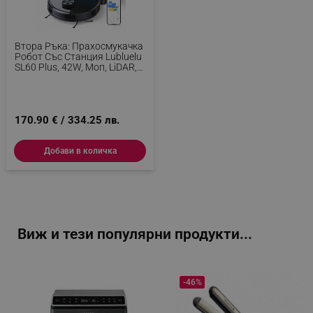
Втора Ръка: Прахосмукачка
Робот Със Станция Lubluelu
SL60 Plus, 42W, Моп, LiDAR,
Автономия 120 Минути,
2600 MAh, Черен
170.90 € / 334.25 лв.
Добави в количка
Виж и тези популярни продукти...
-46%