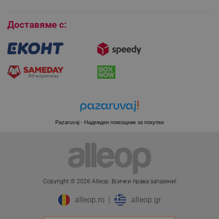
Бисквитки
Доставяме с:
_sgf_session_id
.alleop.bg
_sgf_push_permission_asked
.alleop.bg
Google Privacy Policy
_sgf_test_mode
.alleop.bg
Pazaruvaj - Надежден помощник за покупки
_sgf_tracking
.alleop.bg
Copyright © 2026 Alleop. Bcичĸи пpaвa зaпaзeни!
alleop.ro
alleop.gr