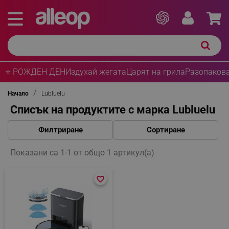
⭐ РОЖДЕН ДЕН
Издухай жегата
Царят на грила
Разопакова
Начало
Lubluelu
Списък на продуктите с марка Lubluelu
Филтриране
Сортиране
Показани са 1-1 от общо 1 артикул(а)
favorite_border
favorite_border