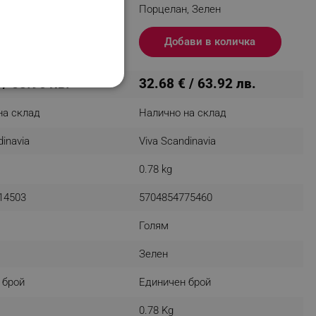
, Розов
Порцелан, Зелен
ави в количка
Добави в количка
 / 53.90 лв.
32.68 € / 63.92 лв.
НАЛНОСТ
на склад
Налично на склад
dinavia
Viva Scandinavia
0.78 kg
ифицирани
14503
5704854775460
изане и управление на
Голям
Зелен
 брой
Единичен брой
0.78 Kg