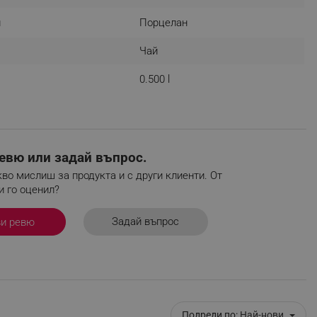
н
Порцелан
Чай
fying visitors. The lifetime
0.500 l
ifying visitor sessions
itor is asked for web push
tor is a test user and can
евю или задай въпрос.
tor disabled tracking,
во мислиш за продукта и с други клиенти. От
y related cookies and local
и го оценил?
aign specific data for
Задай въпрос
ви ревю
aign specific data for
r events stored to be sent
ferent banners clicked by the
Подреди по:
Най-нови