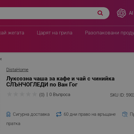
AI
хай жегата
Царят на грила
Разопаковани прод
и
DistaHome
Луксозна чаша за кафе и чай с чинийка
СЛЪНЧОГЛЕДИ по Ван Гог
★
★
★
★
★
0 Въпроса
(0)
SKU ID:
590
Сигурна доставка
60 дни право на връщане
П
пратка