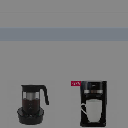
.alleop.bg
Сесия
This is a list of customer behaviou
due to an error and stored to be s
in next page
.alleop.bg
6 месеца
This is a flag to set whether current
Segmentify Chrome Extension
.alleop.bg
6 месеца
This is JSON object to store current
name, username, segments, membe
membership date
.alleop.bg
1 месец
Releva
.alleop.bg
1 месец
Releva
.alleop.bg
1 месец
Releva
.alleop.bg
1 месец
Releva
-27%
.alleop.bg
1 месец
Releva
.alleop.bg
1 месец
Releva
.alleop.bg
1 месец
Releva
.alleop.bg
1 месец
Releva
.alleop.bg
1 месец
Releva
.alleop.bg
1 месец
Releva