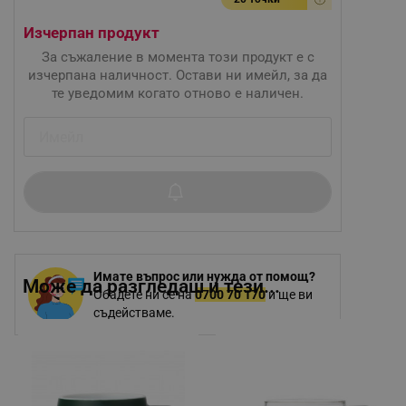
Изчерпан продукт
За съжаление в момента този продукт е с
изчерпана наличност. Остави ни имейл, за да
те уведомим когато отново е наличен.
Имате въпрос или нужда от помощ?
Може да разгледаш и тези...
Обадете ни се на
0700 70 170
и ще ви
съдействаме.