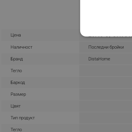
Разглеждате този пр
20.40 € / 39.90 
Цена
СТРОГО НЕОБХО
Наличност
Последни бройки
НЕКЛАСИФИЦИР
Бранд
DistaHome
Тегло
Строго н
Баркод
Строго необходимите биск
акаунта. Уебсайтът не мо
Размер
Име
Цвят
click_code_ps
Тип продукт
_nzm_nosubscribe_92166-
Тегло
_nzm_idnl_92166-7699