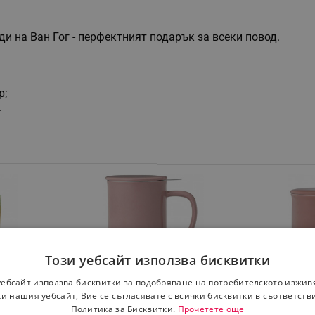
и на Ван Гог - перфектният подарък за всеки повод.
р;
.
Този уебсайт използва бисквитки
фе и
Чаша за чай с инфузор и
Чаша за ч
уебсайт използва бисквитки за подобряване на потребителското изжив
капак Viva Scandinavia
капак Viv
и нашия уебсайт, Вие се съгласявате с всички бисквитки в съответств
Политика за Бисквитки.
Прочетете още
н Гог
Minima V77550, 500 мл,
Minima Ev