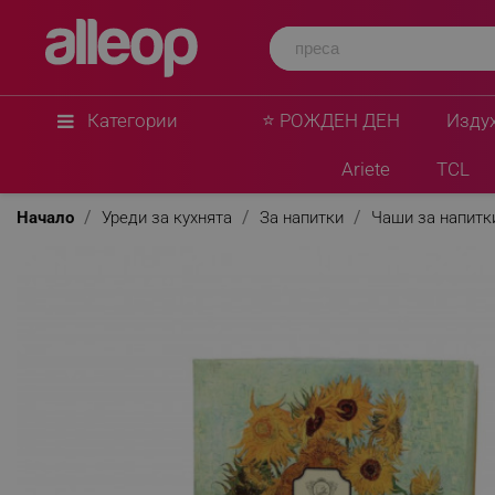
Категории
⭐ РОЖДЕН ДЕН
Изду
Ariete
TCL
Начало
Уреди за кухнята
За напитки
Чаши за напитк