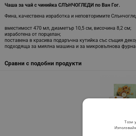
Чаша за чай с чинийка СЛЪНЧОГЛЕДИ по Ван Гог.
Фина, качествена изработка и неповторимите Слънчоглед
вместимост 470 мл, диаметър 10,5 см, височина 8,2 см;
изработена от порцелан;
поставена в красива подаръчна кутийка със същия деко
подходяща за миялна машина и за микровълнова фурна
Сравни с подобни продукти
Луксозна чаша за ка
Този 
чай с чинийка
Използвайк
СЛЪНЧОГЛЕДИ по Ва