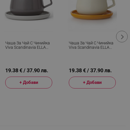
Чаша За Чай С Чинийка
Чаша За Чай С Чинийка
Viva Scandinavia ELLA
Viva Scandinavia ELLA
CLASSIC V79748, 250
CLASSIC V79741, 250
Мл, Порцелан, Сив
Мл, Порцелан, Бял/
Жълт
19.38 € / 37.90 лв.
19.38 € / 37.90 лв.
+ Добави
+ Добави