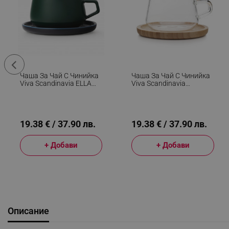
Чаша За Чай С Чинийка
Чаша За Чай С Чинийка
Viva Scandinavia ELLA
Viva Scandinavia
CLASSIC V79765, 250
CLASSIC V75800, 250
Мл, Порцелан, Зелен
Мл, Стъкло, Бамбук,
Прозрачен
19.38 € / 37.90 лв.
19.38 € / 37.90 лв.
+ Добави
+ Добави
Описание