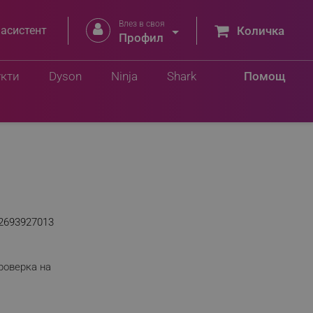
Влез в своя


 асистент
Количка
Профил
укти
Dyson
Ninja
Shark
Помощ
2693927013
роверка на