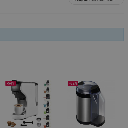
r events which is cancelled
ent to Segmentify servers
 visitor installed
 visitor’s data including
rship status and
-54%
-32%