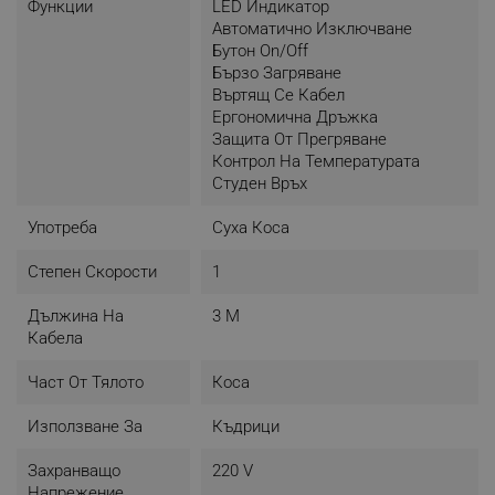
Функции
LED Индикатор
Автоматично Изключване
Бутон On/Off
Бързо Загряване
Въртящ Се Кабел
Ергономична Дръжка
Защита От Прегряване
Контрол На Температурата
Студен Връх
Употреба
Суха Коса
Степен Скорости
1
Дължина На
3 M
Кабела
Част От Тялото
Коса
Използване За
Къдрици
Захранващо
220 V
Напрежение