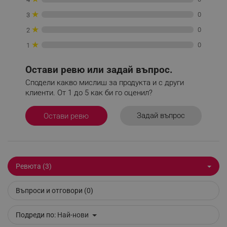
_sgf_npq
.alleop.bg
★
0
3
★
0
2
★
0
1
_sgf_clicked_banners
.alleop.bg
Остави ревю или задай въпрос.
Сподели какво мислиш за продукта и с други
клиенти. От 1 до 5 как би го оценил?
_sgf_rq
.alleop.bg
Задай въпрос
Остави ревю
Ревюта (3)
segmentifyExtension
.alleop.bg
Въпроси и отговори (0)
Подреди по:
Най-нови
sgfUserUpdateData
.alleop.bg