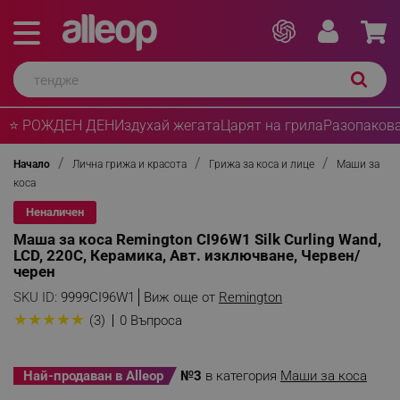
⭐ РОЖДЕН ДЕН
Издухай жегата
Царят на грила
Разопакова
Начало
Лична грижа и красота
Грижа за коса и лице
Маши за
коса
Неналичен
Маша за коса Remington CI96W1 Silk Curling Wand,
LCD, 220C, Керамика, Авт. изключване, Червен/
черен
SKU ID:
9999CI96W1
Виж още от
Remington
★
★
★
★
★
(3)
0 Въпроса
Най-продаван в Alleop
№3
в категория
Маши за коса