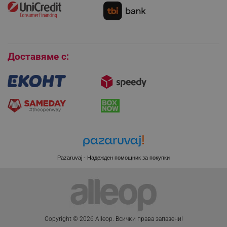
Условия за връщане
Покупки на изплащане
_GRECAPTCHA
Google LLC
Бисквитки
www.google.com
Доставяме с:
LaVisitorNew
Quality Unit LLC
www.alleop.bg
Pazaruvaj - Надежден помощник за покупки
promo_alleop_session
promo.alleop.bg
Copyright © 2026 Alleop. Bcичĸи пpaвa зaпaзeни!