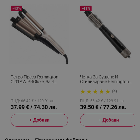
-43%
-41%
Ретро Преса Remington
Четка За Сушене И
CI91AW PROluxe, За 4
Стилизиране Remington
Различни Вида Вълни, 150-
AS7500 Blow Dry And Style,
★
★
★
★
★
210C, Керамично Покритие,
1000 W, Йонизация, Cool
(4)
Бял/черен
Shot, Аксесоари, Черен
ПЦД: 66.42 € / 129.91 лв.
ПЦД: 66.42 € / 129.91 лв.
37.99 € / 74.30 лв.
39.50 € / 77.26 лв.
+ Добави
+ Добави