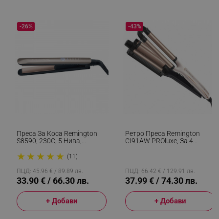
LaVisitorId_YWxsZW9wLmxhZGVzay5jb20v
.alleop.bg
-26%
-43%
LaSID
Quality Unit LLC
www.alleop.bg
PHPSESSID
PHP.net
editor.alleop.bg
Преса За Коса Remington
Ретро Преса Remington
S8590, 230C, 5 Нива,
CI91AW PROluxe, За 4
Керамика, Бързо
Различни Вида Вълни, 150-
★
★
★
★
★
Загряване, Авт.
210C, Керамично Покритие,
(11)
Изключване, Златист
Бял/черен
ПЦД: 45.96 € / 89.89 лв.
ПЦД: 66.42 € / 129.91 лв.
33.90 € / 66.30 лв.
37.99 € / 74.30 лв.
+ Добави
+ Добави