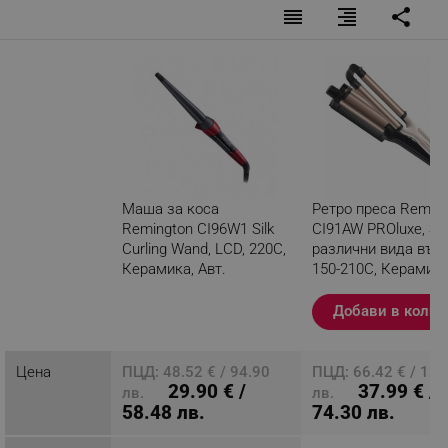
reorder
format_align_right
share
Маша за коса
Ретро преса Remin
Remington CI96W1 Silk
CI91AW PROluxe, За
Curling Wand, LCD, 220C,
различни вида вълн
Керамика, Авт.
150-210C, Керамич
изключване, Червен/
покритие, Бял/чере
черен
Добави в колич
Разглеждате този
продукт
Цена
ПЦД: 48.52 € / 94.90
ПЦД: 66.42 € / 129
29.90 € /
37.99 € /
лв.
лв.
58.48 лв.
74.30 лв.