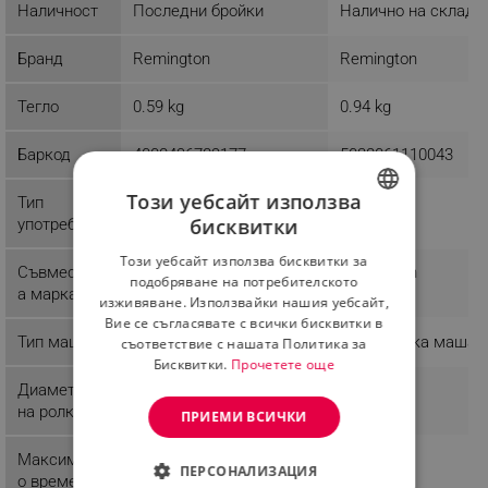
Наличност
Последни бройки
Налично на склад
Бранд
Remington
Remington
Тегло
0.59 kg
0.94 kg
Баркод
4008496789177
5038061110043
Този уебсайт използва
Тип
Домашна
Домашна
бисквитки
употреба
BULGARIAN
Този уебсайт използва бисквитки за
Съвместим
Remington
Remington
ROMANIAN
подобряване на потребителското
а марка
изживяване. Използвайки нашия уебсайт,
Вие се съгласявате с всички бисквитки в
Тип маша
Конусовидна маша
Класическа маша
съответствие с нашата Политика за
Бисквитки.
Прочетете още
Диаметър
на ролката
ПРИЕМИ ВСИЧКИ
Максималн
30 sec
30 sec
ПЕРСОНАЛИЗАЦИЯ
о време за