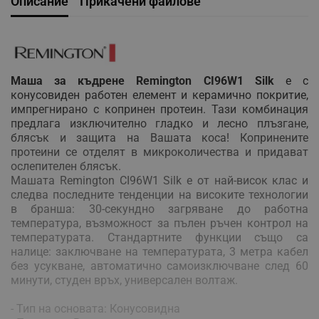
Описание
Прикачени файлове
Маша за къдрене Remington CI96W1 Silk
е с
конусовиден работен елемент и керамично покритие,
импрегнирано с копринен протеин. Тази комбинация
предлага изключително гладко и лесно плъзгане,
блясък и защита на Вашата коса! Копринените
протеини се отделят в микроколичества и придават
ослепителен блясък.
Машата Remington CI96W1 Silk е от най-висок клас и
следва последните тенденции на високите технологии
в бранша: 30-секундно загряване до работна
температура, възможност за пълен ръчен контрол на
температурата. Стандартните функции също са
налице: заключване на температурата, 3 метра кабел
без усукване, автоматично самоизключване след 60
минути, студен връх, универсален волтаж.
- Тип на основата: Конусовидна