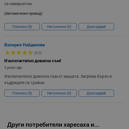
rlv_h_wish
.alleop.bg
са невероятни
rlv_impersonate_p
.alleop.bg
(Автоматичен превод)
rlv_endpoint
.alleop.bg
rlv_hashes
.alleop.bg
Полезно
0
Неполезно
0
Докладвай
rlv_first_session
.alleop.bg
rlv_rid
.alleop.bg
Валерия Найденова
★
★
★
★
★
rlv_rpid
.alleop.bg
(5.0)
rlv_rpos
.alleop.bg
Изключително доволна съм!
2 years ago
rlv_bid
.alleop.bg
rlv_odid
.alleop.bg
Изключително доволна съм от машата. Загрява бързо и
къдриците са трайни.
_twoAttr
.alleop.bg
__cf_bm
Cloudflare Inc.
Полезно
0
Неполезно
0
Докладвай
.pazaruvaj.com
Други потребители харесаха и...