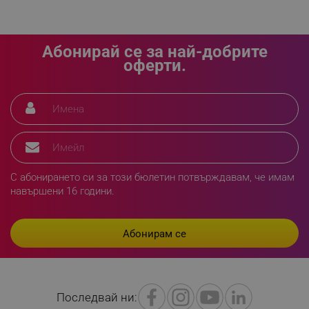
Абонирай се за най-добрите
оферти.
CookieScriptConsent
CookieScript
.alleop.bg
С абонирането си за този бюлетин потвърждавам, че имам
навършени 16 години.
XSRF-TOKEN
promo.alleop.bg
Последвай ни: