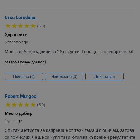
Ursu Loredana
★
★
★
★
★
(5.0)
Здравейте
rlv_h_fbp
.alleop.bg
6 months ago
rlv_
.alleop.bg
Много добре, къдрици за 25 секунди. Горещо го препоръчвам!
rlv_mode
.alleop.bg
(Автоматичен превод)
rlv_p
.alleop.bg
Полезно
0
Неполезно
0
Докладвай
rlv_g
.alleop.bg
rlv_s
.alleop.bg
rlv_iv
.alleop.bg
Robert Murgoci
★
★
★
★
★
rlv_e_pt
.alleop.bg
(5.0)
Много добър
rlv_e
.alleop.bg
1 year ago
rlv_h_profile
.alleop.bg
Опитах и ютията за изправяне от тази гама и я обичам, затова
rlv_h_cart
.alleop.bg
си помислих, че ще си купя тази ютия за къдрене и резултатите