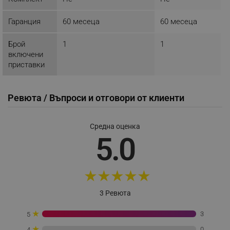
_sgf_test_mode
.alleop.bg
Гаранция
60 месеца
60 месеца
Брой
1
1
включени
_sgf_tracking
.alleop.bg
приставки
Ревюта / Въпроси и отговори от клиенти
Средна оценка
5.0
_sgf_delayed_actions,
.alleop.bg
★
★
★
★
★
_sgf_delayed_campaigns
.alleop.bg
3 Ревюта
★
3
5
★
0
4