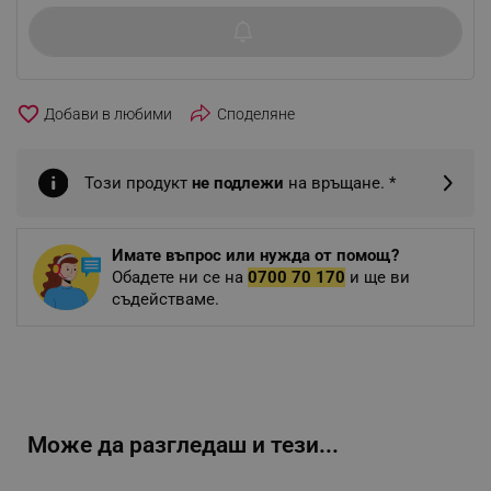
favorite_border
Споделяне
Този продукт
не подлежи
на връщане. *
Имате въпрос или нужда от помощ?
Обадете ни се на
0700 70 170
и ще ви
съдействаме.
Може да разгледаш и тези...