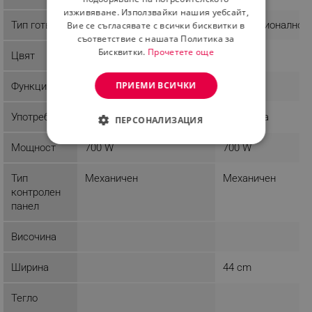
изживяване. Използвайки нашия уебсайт,
Тип готвене
Микровълново
Конвекционално
Вие се съгласявате с всички бисквитки в
съответствие с нашата Политика за
Бисквитки.
Прочетете още
Цвят
Черен
Черен
ПРИЕМИ ВСИЧКИ
Функции
Таймер
Таймер
Употреба
Домашна
Домашна
ПЕРСОНАЛИЗАЦИЯ
Мощност
700 W
700 W
СТРОГО НЕОБХОДИМО
ЕФЕКТИВНОСТ
Тип
Механичен
Механичен
контролен
ТАРГЕТИРАНЕ
панел
ФУНКЦИОНАЛНОСТ
Височина
НЕКЛАСИФИЦИРАНИ
Ширина
44 cm
Тегло