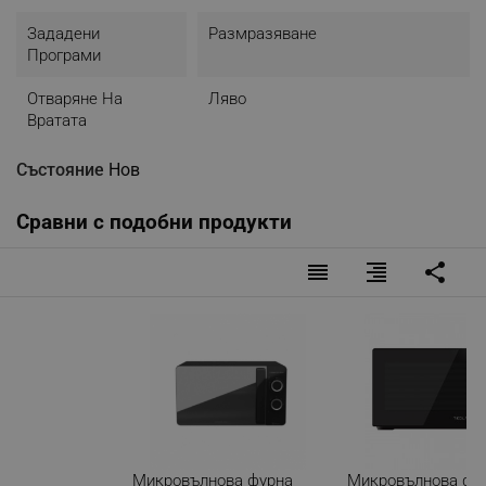
Зададени
Размразяване
Програми
Отваряне На
Ляво
Вратата
Състояние
Нов
Сравни с подобни продукти
reorder
format_align_right
share
Микровълнова фурна
Микровълнова фу