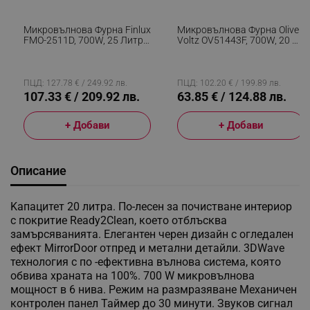
Микровълнова Фурна Finlux
Микровълнова Фурна Oliver
FMO-2511D, 700W, 25 Литра,
Voltz OV51443F, 700W, 20 Л,
5 Степени, 8 Програми,
5 Степени, Таймер,
Дигитален Контрол, Таймер
Размразяване, Бял
60 Мин, Размразяване,
Черен
ПЦД: 127.78 € / 249.92 лв.
ПЦД: 102.20 € / 199.89 лв.
107.33 € / 209.92 лв.
63.85 € / 124.88 лв.
+ Добави
+ Добави
Описание
Kапацитет 20 литра. По-лесен за почистване интериор
с покритие Ready2Clean, което отблъсква
замърсяванията. Елегантен черен дизайн с огледален
ефект MirrorDoor отпред и метални детайли. 3DWave
технология с по -ефективна вълнова система, която
обвива храната на 100%. 700 W микровълнова
мощност в 6 нива. Режим на размразяване Механичен
контролен панел Таймер до 30 минути. Звуков сигнал