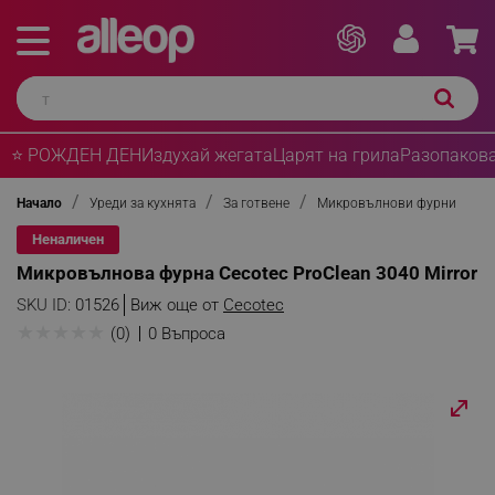
⭐ РОЖДЕН ДЕН
Издухай жегата
Царят на грила
Разопакова
Начало
Уреди за кухнята
За готвене
Микровълнови фурни
Неналичен
Микровълнова фурна Cecotec ProClean 3040 Mirror
SKU ID:
01526
Виж още от
Cecotec
★
★
★
★
★
(0)
0 Въпроса