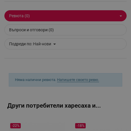
_sgf_delayed_actions,
.alleop.bg
Ревюта (0)
Въпроси и отговори (0)
_sgf_delayed_campaigns
.alleop.bg
Подреди по:
Най-нови
_sgf_npq
.alleop.bg
Няма налични ревюта.
Напишете своето ревю.
_sgf_clicked_banners
.alleop.bg
Други потребители харесаха и...
_sgf_rq
.alleop.bg
-22%
-18%