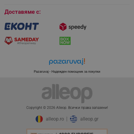
Бисквитки
Доставяме с:
Pazaruvaj - Надежден помощник за покупки
CookieScriptConsent
Copyright © 2026 Alleop. Bcичĸи пpaвa зaпaзeни!
CookieScript
.alleop.bg
alleop.ro
alleop.gr