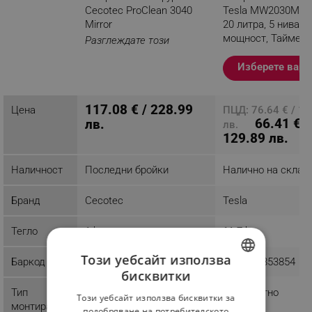
Cecotec ProClean 3040
Tesla MW2030MB, 
Mirror
20 литра, 5 нива н
мощност, Таймер,
Разглеждате този
Размразяване, Че
продукт
Изберете вари
117.08 € / 228.99
Цена
ПЦД: 76.64 € / 14
66.41 € /
лв.
лв.
129.89 лв.
Наличност
Последни бройки
Налично на склад
Бранд
Cecotec
Tesla
Тегло
1 kg
11.7 kg
Този уебсайт използва
Баркод
8606018853854
бисквитки
BULGARIAN
Тип
Стандартно
Стандартно
Този уебсайт използва бисквитки за
ROMANIAN
монтиране
подобряване на потребителското