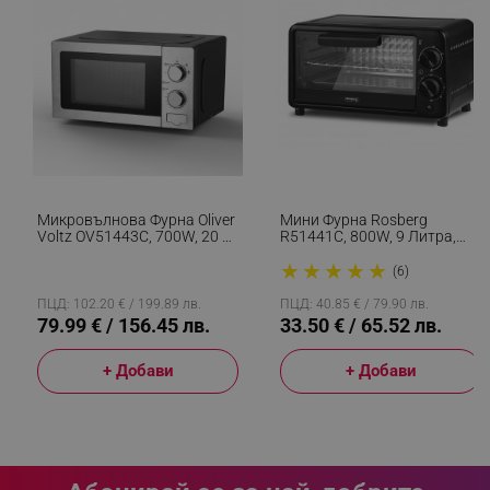
segmentifyExtension
.alleop.bg
sgfUserUpdateData
.alleop.bg
Микровълнова Фурна Oliver
Мини Фурна Rosberg
Voltz OV51443C, 700W, 20 Л,
R51441C, 800W, 9 Литра,
5 Степени, Таймер,
100-230C, Аксесоари, Черен
★
★
★
★
★
Размразяване, Сив
(6)
ПЦД: 102.20 € / 199.89 лв.
ПЦД: 40.85 € / 79.90 лв.
79.99 € / 156.45 лв.
33.50 € / 65.52 лв.
rlv_h_fbp
.alleop.bg
+ Добави
+ Добави
rlv_
.alleop.bg
rlv_mode
.alleop.bg
rlv_p
.alleop.bg
rlv_g
.alleop.bg