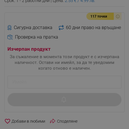
Срок: 1 - 2 работни дни | Цена:
2.55 € / 4.99 лв.
117 точки
Сигурна доставка
60 дни право на връщане
Проверка на пратка
Изчерпан продукт
За съжаление в момента този продукт е с изчерпана
наличност. Остави ни имейл, за да те уведомим
когато отново е наличен.
favorite_border
Споделяне