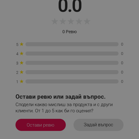
0.0
_sgf_session_id
.alleop.bg
★
★
★
★
★
0 Ревю
_sgf_push_permission_asked
.alleop.bg
★
0
5
Google Privacy Policy
★
0
4
★
0
3
_sgf_test_mode
.alleop.bg
★
0
2
★
0
1
Остави ревю или задай въпрос.
_sgf_tracking
.alleop.bg
Сподели какво мислиш за продукта и с други
клиенти. От 1 до 5 как би го оценил?
Задай въпрос
Остави ревю