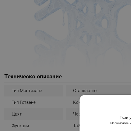
Техническо описание
Тип Монтиране
Стандартно
Тип Готвене
Конвекционално
Цвят
Черен
Този 
Използвайк
Функции
Таймер