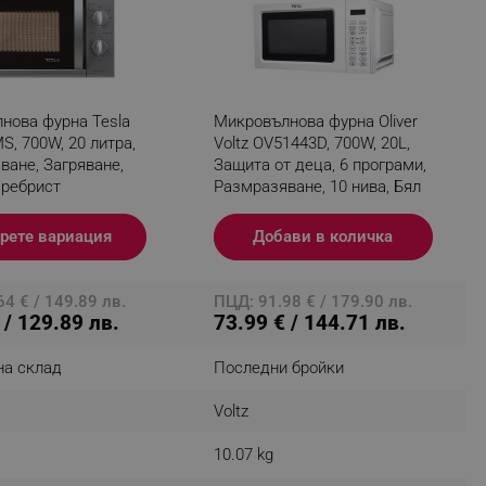
fying visitors. The lifetime
нова фурна Tesla
Микровълнова фурна Oliver
ifying visitor sessions
, 700W, 20 литра,
Voltz OV51443D, 700W, 20L,
ване, Загряване,
Защита от деца, 6 програми,
itor is asked for web push
Сребрист
Размразяване, 10 нива, Бял
tor is a test user and can
ХРУПКАВА КОРИЧКА
рете вариация
Добави в количка
tor disabled tracking,
 хрупкава отвън, но сочна отвътре! Новата функция за
y related cookies and local
ще отвори изцяло нов свят на вкус.
4 € / 149.89 лв.
ПЦД: 91.98 € / 179.90 лв.
 / 129.89 лв.
73.99 € / 144.71 лв.
aign specific data for
на склад
Последни бройки
aign specific data for
Voltz
r events stored to be sent
10.07 kg
ferent banners clicked by the