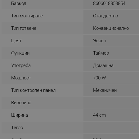
Баркод
8606018853854
_sgf_rq
Тип монтиране
Стандартно
segmentifyExtension
Тип готвене
Конвекционално
sgfUserUpdateData
Цвят
Черен
Функции
Таймер
rlv_h_fbp
Употреба
Домашна
rlv_
rlv_mode
Мощност
700 W
rlv_p
Тип контролен панел
Механичен
rlv_g
rlv_s
Височина
rlv_iv
Ширина
44 cm
rlv_e_pt
Тегло
rlv_e
rlv_h_profile