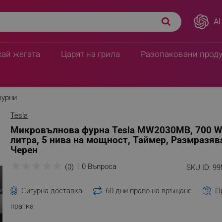
AI
20 литра, 5 нива на
ПЦД:
76.64 € / 149.90 
66.41 € / 129.89
хай жегата
Царят на грила
Разопаковани прод
фурни
Tesla
Микровълнова фурна Tesla MW2030MB, 700 W
литра, 5 нива на мощност, Таймер, Размразяв
Черен
★
★
★
★
★
0 Въпроса
(0)
SKU ID:
9
Сигурна доставка
60 дни право на връщане
П
пратка