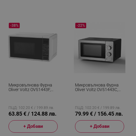
-38%
-22%
Микровълнова Фурна
Микровълнова Фурна
Oliver Voltz OV51443F,
Oliver Voltz OV51443C,
700W, 20 Л, 5 Степени,
700W, 20 Л, 5 Степени,
Таймер, Размразяване,
Таймер, Размразяване,
Бял
Сив
ПЦД: 102.20 € / 199.89 лв.
ПЦД: 102.20 € / 199.89 лв.
63.85 € / 124.88 лв.
79.99 € / 156.45 лв.
+ Добави
+ Добави