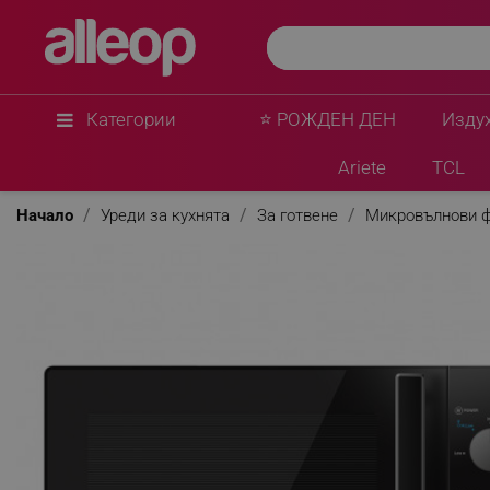
Tesla
Микровълнова фурна Tesla MW2030MB, 700 W, 
мощност, Таймер, Размразяване, Черен
★
★
★
★
★
0 Въпроса
(0)
Категории
⭐ РОЖДЕН ДЕН
Изду
Ariete
TCL
Начало
Уреди за кухнята
За готвене
Микровълнови 