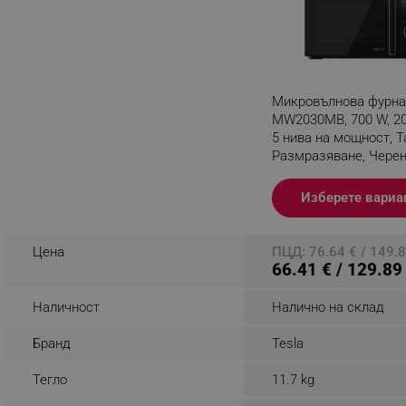
_nzm_noid_92166-7699
_nzm_id_92166-7699
_sgf_user_id
Микровълнова фурна
_sgf_session_id
MW2030MB, 700 W, 20
5 нива на мощност, Т
_sgf_push_permission_as
Размразяване, Чере
Разглеждате този пр
_sgf_test_mode
Изберете вариа
_sgf_tracking
Цена
ПЦД: 76.64 € / 149.8
66.41 € / 129.89
_sgf_delayed_actions,
Наличност
Налично на склад
_sgf_delayed_campaigns
Бранд
Tesla
_sgf_npq
Тегло
11.7 kg
_sgf_clicked_banners