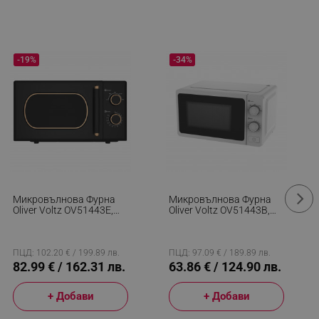
-19%
-34%
Микровълнова Фурна
Микровълнова Фурна
Oliver Voltz OV51443E,
Oliver Voltz OV51443B,
700W, 20 Л, 5 Степени,
700W, 20 Л, 5 Степени,
Таймер, Размразяване,
Таймер, Размразяване,
Черен
Бял
ПЦД: 102.20 € / 199.89 лв.
ПЦД: 97.09 € / 189.89 лв.
82.99 € / 162.31 лв.
63.86 € / 124.90 лв.
+ Добави
+ Добави