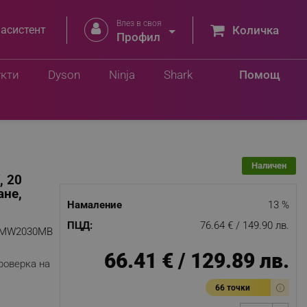
Влез в своя


 асистент
Количка
лв.
Профил
Добави в количка
 лв.
укти
Dyson
Ninja
Shark
Помощ
Наличен
, 20
ане,
Намаление
13 %
ПЦД:
76.64 € / 149.90 лв.
9MW2030MB
66.41 € / 129.89 лв.
роверка на
66 точки