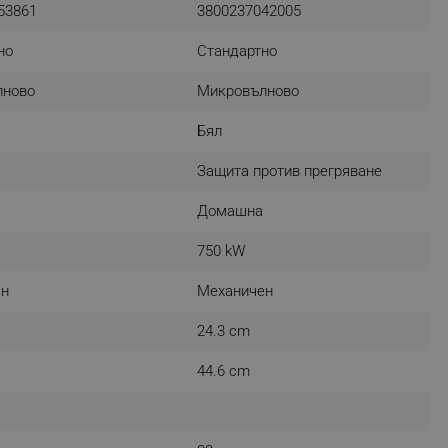
53861
3800237042005
r events which is cancelled
ent to Segmentify servers
но
Стандартно
 visitor installed
лново
Микровълново
 visitor’s data including
Бял
rship status and
Защита против прегряване
Домашна
750 kW
ен
Механичен
24.3 cm
44.6 cm