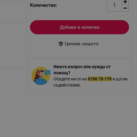
Количество:
Добави в количка
Ценова защита
Имате въпрос или нужда от
помощ?
Обадете ни се на
0700 70 170
и ще ви
съдействаме.