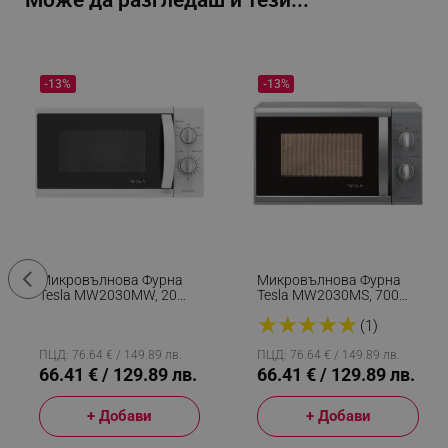
Може да разгледаш и тези...
-13%
-13%
Микровълнова Фурна
Микровълнова Фурна
Tesla MW2030MW, 20
Tesla MW2030MS, 700W,
Литра, Размразяване,
20 Литра,
★
★
★
★
★
700 W, 5 Нива На
Размразяване,
(1)
Мощност, Бял
Загряване, Таймер,
Сребрист
ПЦД: 76.64 € / 149.89 лв.
ПЦД: 76.64 € / 149.89 лв.
66.41 € / 129.89 лв.
66.41 € / 129.89 лв.
+ Добави
+ Добави