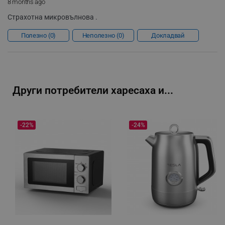
segmentifyExtension
.alleop.bg
8 months ago
Страхотна микровълнова .
Полезно
0
Неполезно
0
Докладвай
sgfUserUpdateData
.alleop.bg
Други потребители харесаха и...
rlv_h_fbp
.alleop.bg
-22%
-24%
rlv_
.alleop.bg
rlv_mode
.alleop.bg
rlv_p
.alleop.bg
rlv_g
.alleop.bg
rlv_s
.alleop.bg
rlv_iv
.alleop.bg
rlv_e_pt
.alleop.bg