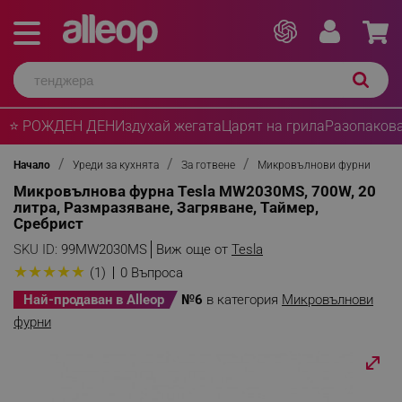
⭐ РОЖДЕН ДЕН
Издухай жегата
Царят на грила
Разопакова
Начало
Уреди за кухнята
За готвене
Микровълнови фурни
Микровълнова фурна Tesla MW2030MS, 700W, 20
литра, Размразяване, Загряване, Таймер,
Сребрист
SKU ID:
99MW2030MS
Виж още от
Tesla
★
★
★
★
★
(1)
0 Въпроса
Най-продаван в Alleop
№6
в категория
Микровълнови
фурни