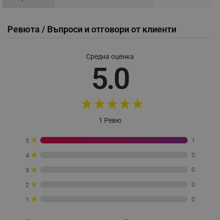
_sgf_push_permission_asked
.alleop.bg
Ревюта / Въпроси и отговори от клиенти
Google Privacy Policy
Средна оценка
_sgf_test_mode
.alleop.bg
5.0
★
★
★
★
★
_sgf_tracking
.alleop.bg
1 Ревю
★
1
5
★
0
4
★
0
3
_sgf_delayed_actions,
.alleop.bg
★
0
2
★
0
1