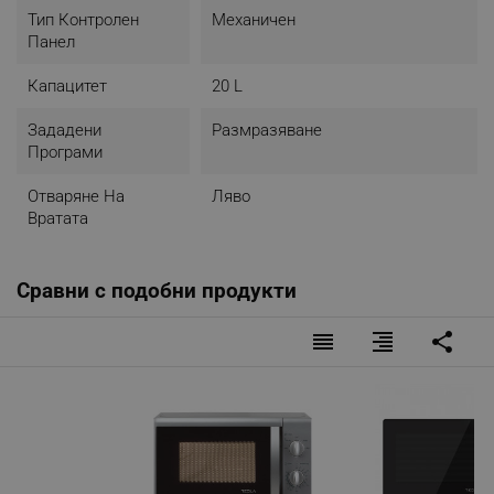
ЛЕСНО ПОЧИСТВАНЕ
Тип Контролен
Механичен
Панел
Нашите микровълни са лесни за почистване - не
абсорбират влага, миризми или хранителни
Капацитет
20 L
аромати. Нито едно ново ястие няма да мирише
на предишното!
Зададени
Размразяване
Програми
Отваряне На
Ляво
Вратата
Сравни с подобни продукти
reorder
format_align_right
share