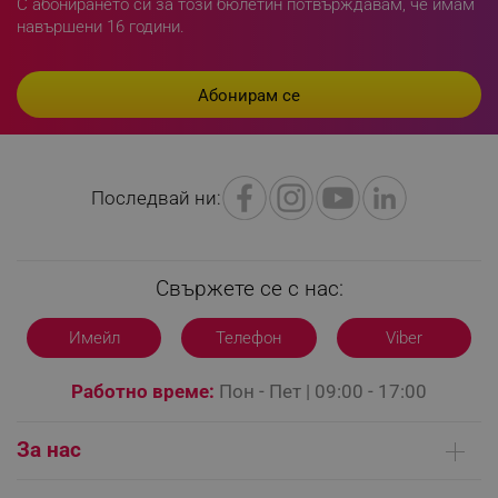
С абонирането си за този бюлетин потвърждавам, че имам
навършени 16 години.
LaVisitorId_YWxsZW9wLmxhZGVzay5jb20v
.alleop.bg
LaSID
Quality Unit LLC
Последвай ни:
www.alleop.bg
Свържете се с нас:
Имейл
Телефон
Viber
PHPSESSID
PHP.net
editor.alleop.bg
Работно време:
Пон - Пет | 09:00 - 17:00
За нас
Кои сме ние