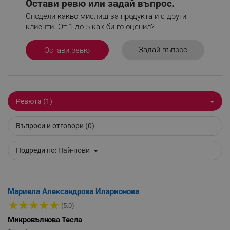
Остави ревю или задай въпрос.
_sgf_delayed_campaigns
.alleop.bg
Сподели какво мислиш за продукта и с други
клиенти. От 1 до 5 как би го оценил?
Задай въпрос
Остави ревю
_sgf_npq
.alleop.bg
Ревюта (1)
_sgf_clicked_banners
.alleop.bg
Въпроси и отговори (0)
Подреди по:
Най-нови
_sgf_rq
.alleop.bg
Мариела Александрова Иларионова
★
★
★
★
★
(5.0)
Микровълнова Тесла