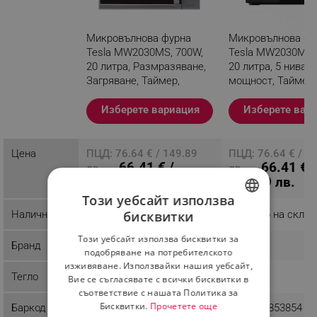
Микровълнова фурна
Микровълнова фу
Tesla MW2030MS, 700W,
Tesla MW2030MB, 
20 литра, Размразяване,
20 литра, 5 нива н
Загряване, Таймер,
мощност, Таймер,
Сребрист
Размразяване, Че
Изберете вариация
Изберете вар
Разглеждате този продукт
Цена
ПЦД: 76.64 € / 149.89
ПЦД: 76.64 € / 1
66.41 € /
66.41 € /
лв.
лв.
129.89 лв.
129.89 лв.
Този уебсайт използва
бисквитки
Наличност
Налично на склад
Налично на склад
BULGARIAN
Този уебсайт използва бисквитки за
Бранд
Tesla
Tesla
ROMANIAN
подобряване на потребителското
изживяване. Използвайки нашия уебсайт,
Тегло
11.24 kg
11.7 kg
Вие се съгласявате с всички бисквитки в
съответствие с нашата Политика за
Бисквитки.
Прочетете още
Баркод
8606018853861
8606018853854