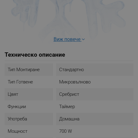
Виж повече
Техническо описание
Тип Монтиране
Стандартно
Тип Готвене
Микровълново
БАЛАНСИРАНО РАЗМРАЗЯВАНЕ
Цвят
Сребрист
Каквато и храна да размразявате, можете да го
направите с просто докосване. Забравете за все
Функции
Таймер
още замразени или преварени храни, излизащи
от микровълновата печка.
Употреба
Домашна
Мощност
700 W