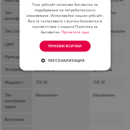
Този уебсайт използва бисквитки за
ROMANIAN
подобряване на потребителското
Тип
Стандартно
Стандартно
изживяване. Използвайки нашия уебсайт,
монтиране
Вие се съгласявате с всички бисквитки в
съответствие с нашата Политика за
Тип готвене
Микровълново
Конвекционално
Бисквитки.
Прочетете още
Цвят
Сив
Черен
ПРИЕМИ ВСИЧКИ
Функции
Таймер
Таймер
ПЕРСОНАЛИЗАЦИЯ
Употреба
Домашна
Домашна
СТРОГО НЕОБХОДИМО
Мощност
700 W
700 W
ЕФЕКТИВНОСТ
Тип
Механичен
Механичен
ТАРГЕТИРАНЕ
контролен
панел
ФУНКЦИОНАЛНОСТ
НЕКЛАСИФИЦИРАНИ
Височина