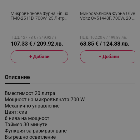
Микровълнова Фурна Finlux
Микровълнова Фурна Oliver
FMO-2511D, 700W, 25 Литра,
Voltz OV51443F, 700W, 20 Л,
5 Степени, 8 Програми,
5 Степени, Таймер,
Дигитален Контрол, Таймер
Размразяване, Бял
60 Мин, Размразяване,
Черен
ПЦД: 127.78 € / 249.92 лв.
ПЦД: 102.20 € / 199.89 лв.
107.33 € / 209.92 лв.
63.85 € / 124.88 лв.
+ Добави
+ Добави
Описание
Вместимост 20 литра
Мощност на микровълната 700 W
Механично управление
Цвят: сив
6 нива на мощност
Таймер 30 минути
Функция за размразяване
Вътрешно осветление