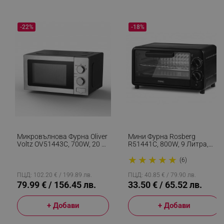
-22%
-18%
segmentifyExtension
.alleop.bg
sgfUserUpdateData
.alleop.bg
Микровълнова Фурна Oliver
Мини Фурна Rosberg
Voltz OV51443C, 700W, 20 Л,
R51441C, 800W, 9 Литра,
5 Степени, Таймер,
100-230C, Аксесоари, Черен
★
★
★
★
★
Размразяване, Сив
(6)
ПЦД: 102.20 € / 199.89 лв.
ПЦД: 40.85 € / 79.90 лв.
rlv_h_fbp
.alleop.bg
79.99 € / 156.45 лв.
33.50 € / 65.52 лв.
rlv_
.alleop.bg
+ Добави
+ Добави
rlv_mode
.alleop.bg
rlv_p
.alleop.bg