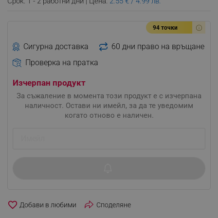
Срок: 1 - 2 работни дни | Цена:
2.55 € / 4.99 лв.
94 точки
Сигурна доставка
60 дни право на връщане
Проверка на пратка
Изчерпан продукт
За съжаление в момента този продукт е с изчерпана
наличност. Остави ни имейл, за да те уведомим
когато отново е наличен.
favorite_border
Споделяне