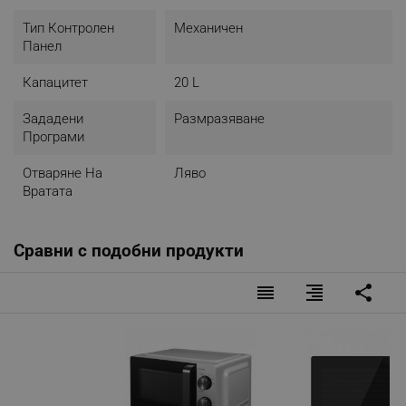
Тип Контролен
Механичен
Панел
Капацитет
20 L
Зададени
Размразяване
Програми
Отваряне На
Ляво
Вратата
Сравни с подобни продукти
reorder
format_align_right
share