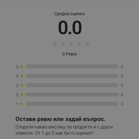
Средна оценка
0.0
_sgf_session_id
.alleop.bg
★
★
★
★
★
_sgf_push_permission_asked
.alleop.bg
0 Ревю
Google Privacy Policy
★
0
5
★
0
4
_sgf_test_mode
.alleop.bg
★
0
3
★
0
2
★
0
1
_sgf_tracking
.alleop.bg
Остави ревю или задай въпрос.
Сподели какво мислиш за продукта и с други
клиенти. От 1 до 5 как би го оценил?