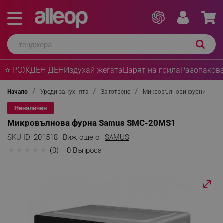
⭐ РОЖДЕН ДЕН
Издухай жегата
Царят на грила
Разопакова
Начало
Уреди за кухнята
За готвене
Микровълнови фурни
Неналичен
Микровълнова фурна Samus SMC-20MS1
SKU ID:
201518
Виж още от
SAMUS
★
★
★
★
★
(0)
0 Въпроса