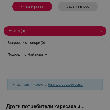
Задай въпрос
Остави ревю
_sgf_delayed_actions,
.alleop.bg
Ревюта (0)
_sgf_delayed_campaigns
.alleop.bg
Въпроси и отговори (0)
Подреди по:
Най-нови
_sgf_npq
.alleop.bg
_sgf_clicked_banners
.alleop.bg
Няма налични ревюта.
Напишете своето ревю.
_sgf_rq
.alleop.bg
Други потребители харесаха и...