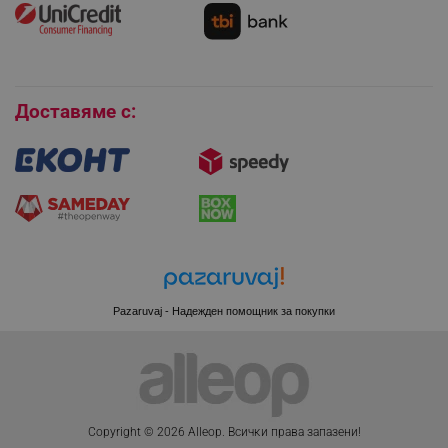
editor.alleop.bg
Условия за връщане
Покупки на изплащане
Бисквитки
Доставяме с:
Pazaruvaj - Надежден помощник за покупки
CookieScriptConsent
CookieScript
.alleop.bg
Copyright © 2026 Alleop. Bcичĸи пpaвa зaпaзeни!