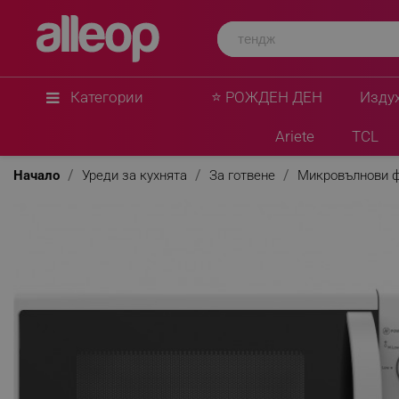
Tesla
Микровълнова фурна Tesla MW2030MW, 20 лит
W, 5 нива на мощност, Бял
★
★
★
★
★
0 Въпроса
(0)
Категории
⭐ РОЖДЕН ДЕН
Изду
Ariete
TCL
Начало
Уреди за кухнята
За готвене
Микровълнови 