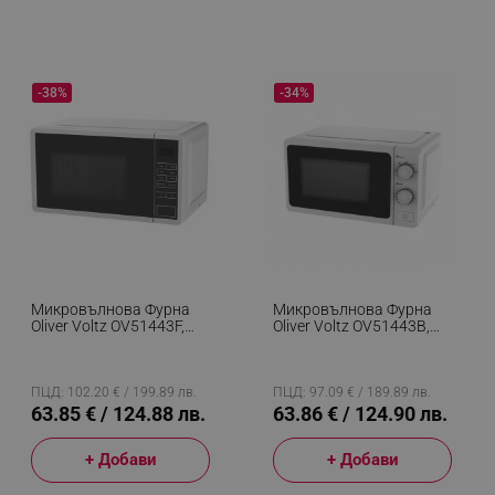
-38%
-34%
Микровълнова Фурна
Микровълнова Фурна
Oliver Voltz OV51443F,
Oliver Voltz OV51443B,
700W, 20 Л, 5 Степени,
700W, 20 Л, 5 Степени,
Таймер, Размразяване,
Таймер, Размразяване,
Бял
Бял
ПЦД: 102.20 € / 199.89 лв.
ПЦД: 97.09 € / 189.89 лв.
63.85 € / 124.88 лв.
63.86 € / 124.90 лв.
+ Добави
+ Добави