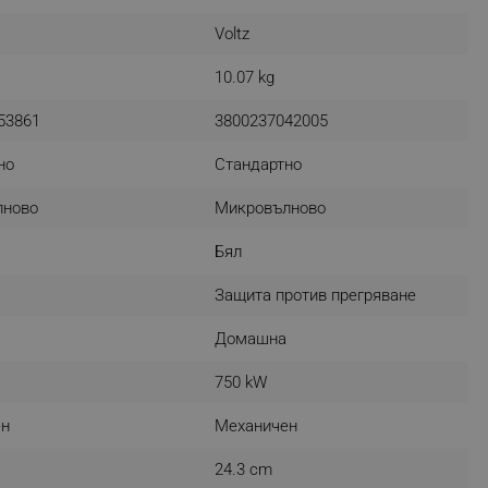
r events which is cancelled
Voltz
ent to Segmentify servers
10.07 kg
 visitor installed
53861
3800237042005
 visitor’s data including
rship status and
но
Стандартно
лново
Микровълново
Бял
Защита против прегряване
Домашна
750 kW
ен
Механичен
24.3 cm