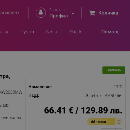
Влез в своя


 асистент
Количка
лв.
Профил
Добави в количка
 лв.
укти
Dyson
Ninja
Shark
Помощ
Наличен
тра,
Намаление
13 %
MW2030MW
ПЦД:
76.64 € / 149.90 лв.
урни
66.41 € / 129.89 лв.
роверка на
66 точки