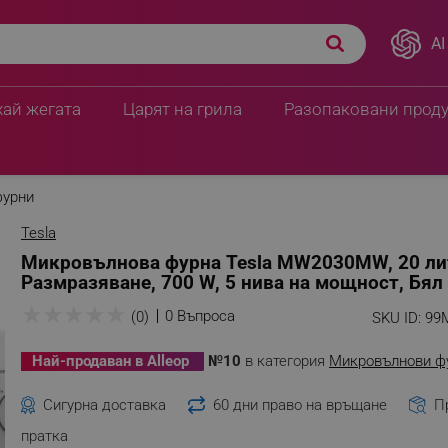
AI
ра, Размразяване, 700
ПЦД:
76.64 € / 149.90 
66.41 € / 129.89
хай жегата
Царят на грила
Разопаковани прод
фурни
Tesla
Микровълнова фурна Tesla MW2030MW, 20 ли
Размразяване, 700 W, 5 нива на мощност, Бял
★
★
★
★
★
0 Въпроса
(0)
SKU ID:
99
Най-продаван в Alleop
№10
в категория
Микровълнови ф
Сигурна доставка
60 дни право на връщане
П
пратка