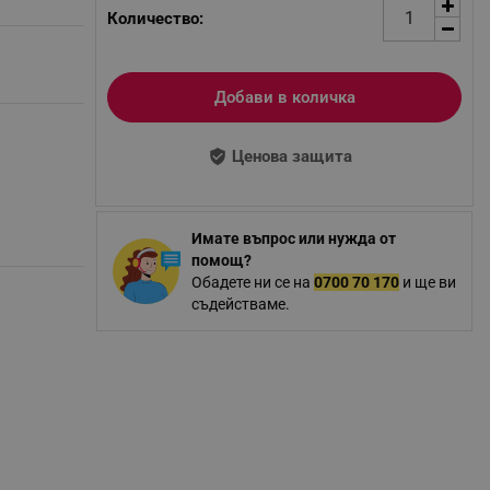
Количество:
Добави в количка
Ценова защита
Имате въпрос или нужда от
помощ?
Обадете ни се на
0700 70 170
и ще ви
съдействаме.