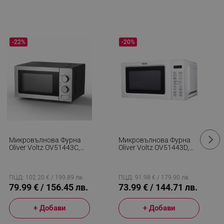
-22%
-20%
Микровълнова Фурна
Микровълнова Фурна
Oliver Voltz OV51443C,
Oliver Voltz OV51443D,
700W, 20 Л, 5 Степени,
700W, 20L, Защита От
Таймер, Размразяване,
Деца, 6 Програми,
Сив
Размразяване, 10 Нива,
Бял
ПЦД: 102.20 € / 199.89 лв.
ПЦД: 91.98 € / 179.90 лв.
79.99 € / 156.45 лв.
73.99 € / 144.71 лв.
+ Добави
+ Добави