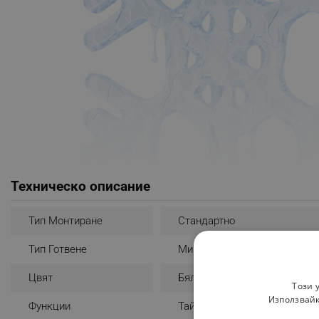
Техническо описание
Тип Монтиране
Стандартно
Тип Готвене
Микровълново
Цвят
Бял
Този 
Използвайк
Функции
Таймер