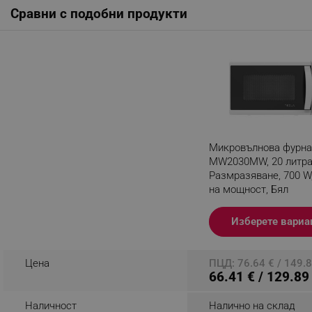
Сравни с подобни продукти
_nzm_noid_92166-7699
_nzm_id_92166-7699
_sgf_user_id
_sgf_session_id
_sgf_push_permission_as
_sgf_test_mode
Микровълнова фурна
MW2030MW, 20 литра
_sgf_tracking
Размразяване, 700 W,
на мощност, Бял
Разглеждате този пр
_sgf_delayed_actions,
Изберете вариа
_sgf_delayed_campaigns
Цена
ПЦД: 76.64 € / 149.8
_sgf_npq
66.41 € / 129.89
_sgf_clicked_banners
Наличност
Налично на склад