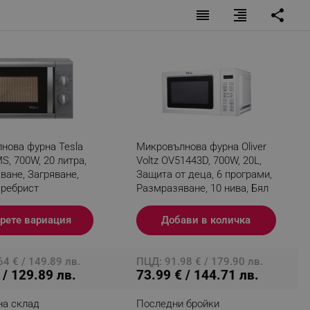
reorder
format_align_right
share
fying visitors. The lifetime
ifying visitor sessions
itor is asked for web push
tor is a test user and can
ХРУПКАВА КОРИЧКА
нова фурна Tesla
Микровълнова фурна Oliver
, 700W, 20 литра,
Voltz OV51443D, 700W, 20L,
tor disabled tracking,
 хрупкава отвън, но сочна отвътре! Новата функция за
ване, Загряване,
Защита от деца, 6 програми,
y related cookies and local
ще отвори изцяло нов свят на вкус.
Сребрист
Размразяване, 10 нива, Бял
aign specific data for
рете вариация
Добави в количка
aign specific data for
4 € / 149.89 лв.
ПЦД: 91.98 € / 179.90 лв.
r events stored to be sent
 / 129.89 лв.
73.99 € / 144.71 лв.
ferent banners clicked by the
на склад
Последни бройки