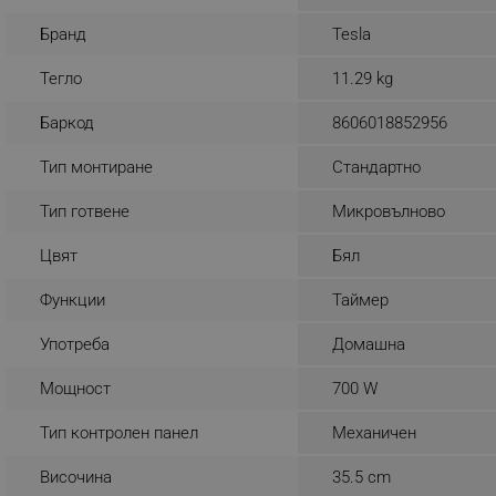
_sgf_rq
Бранд
Tesla
Тегло
11.29 kg
segmentifyExtension
Баркод
8606018852956
sgfUserUpdateData
Тип монтиране
Стандартно
rlv_h_fbp
Тип готвене
Микровълново
rlv_
Цвят
Бял
rlv_mode
rlv_p
Функции
Таймер
rlv_g
Употреба
Домашна
rlv_s
Мощност
700 W
rlv_iv
rlv_e_pt
Тип контролен панел
Механичен
rlv_e
Височина
35.5 cm
rlv_h_profile