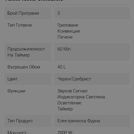
- Размери:
Височина: 42.4 см
Брой Програми
3
Ширина: 58 см
Дължина: 35.7 см
Тип Готвене
Гриловане
- Цвят: Бронзов
Конвекция
Печене
Продължителност
60 Min
На Таймер
Вътрешен Обем
45 L
Цвят
Черен/Сребрист
Функции
Звуков Сигнал
Индикаторна Светлина
Осветление
Таймер
Тип Продукт
Електрическа Фурна
Мощност
2000 W