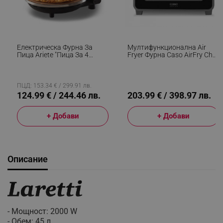
Електрическа Фурна За
Мултифункционална Air
Пица Ariete "Пица За 4
Fryer Фурна Caso AirFry Chef
Минути" 0917/00, 1200W, 32
1700, 1700W, 22 Л, 12
См, До 400C, 5 Нива,
Програми, 40-230°C,
Каменна Плоча,
Таймер, Осветление,
Незалепващо Покритие,
Сушене, Черен
ПЦД: 153.34 € / 299.91 лв.
Черен
124.99 € / 244.46 лв.
203.99 € / 398.97 лв.
+ Добави
+ Добави
Описание
- Мощност: 2000 W
- Обем: 45 л