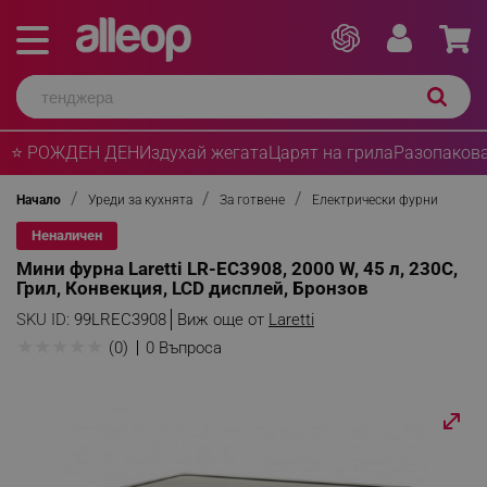
⭐ РОЖДЕН ДЕН
Издухай жегата
Царят на грила
Разопакова
Начало
Уреди за кухнята
За готвене
Електрически фурни
Неналичен
Мини фурна Laretti LR-EC3908, 2000 W, 45 л, 230C,
Грил, Конвекция, LCD дисплей, Бронзов
SKU ID:
99LREC3908
Виж още от
Laretti
★
★
★
★
★
(0)
0 Въпроса