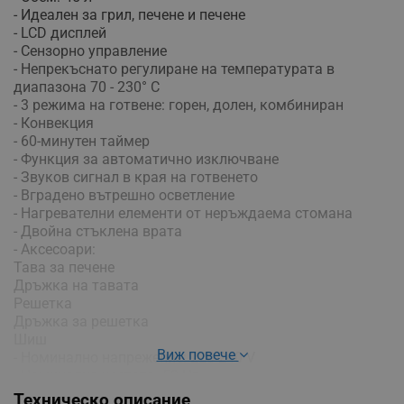
- Идеален за грил, печене и печене
- LCD дисплей
- Сензорно управление
- Непрекъснато регулиране на температурата в
диапазона 70 - 230° C
- 3 режима на готвене: горен, долен, комбиниран
- Конвекция
- 60-минутен таймер
- Функция за автоматично изключване
- Звуков сигнал в края на готвенето
- Вградено вътрешно осветление
- Нагревателни елементи от неръждаема стомана
- Двойна стъклена врата
- Аксесоари:
Тава за печене
Дръжка на тавата
Решетка
Дръжка за решетка
Шиш
Виж повече
- Номинално напрежение: 220-240 V
- Номинална честота: 50 Hz
- Номинален ток: 9 A
Техническо описание