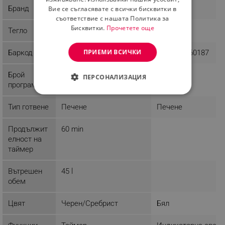
Бранд
Laretti
Emerio
Вие се съгласявате с всички бисквитки в
съответствие с нашата Политика за
Бисквитки.
Прочетете още
Тегло
11.5 kg
5 kg
ПРИЕМИ ВСИЧКИ
Баркод
8595150362112
7350034660187
Брой
3
ПЕРСОНАЛИЗАЦИЯ
програми
СТРОГО НЕОБХОДИМО
Тип готвене
Печене
Печене
ЕФЕКТИВНОСТ
Продължит
60 min
ТАРГЕТИРАНЕ
елност на
таймер
ФУНКЦИОНАЛНОСТ
Вътрешен
45 l
НЕКЛАСИФИЦИРАНИ
обем
Цвят
Черен/Сребрист
Бял
Строго необходимо
Ефективност