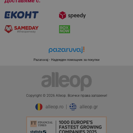
Доставяме с:
XSRF-TOKEN
promo.alleop.bg
Pazaruvaj - Надежден помощник за покупки
PHPSESSID
PHP.net
www.alleop.bg
Copyright © 2026 Alleop. Bcичĸи пpaвa зaпaзeни!
alleop.ro
alleop.gr