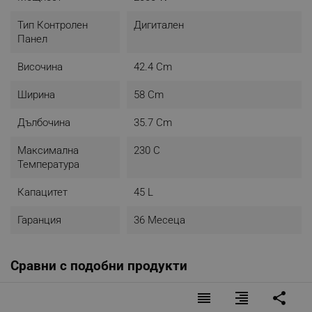
Тип Контролен
Дигитален
Панел
Височина
42.4 Cm
Ширина
58 Cm
Дълбочина
35.7 Cm
Максимална
230 C
Температура
Капацитет
45 L
Гаранция
36 Месеца
Сравни с подобни продукти
reorder
format_align_right
share