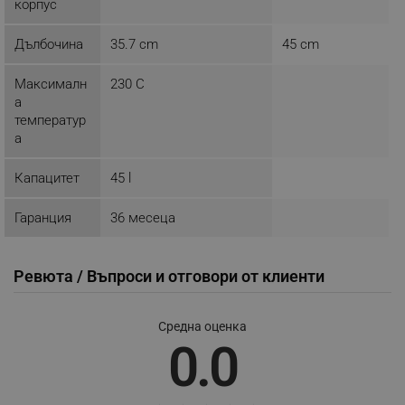
корпус
_sgf_session_id
.alleop.bg
Дълбочина
35.7 cm
45 cm
Максималн
230 C
_sgf_push_permission_asked
.alleop.bg
а
Google Privacy Policy
температур
а
_sgf_test_mode
.alleop.bg
Капацитет
45 l
Гаранция
36 месеца
_sgf_tracking
.alleop.bg
Ревюта / Въпроси и отговори от клиенти
Средна оценка
0.0
_sgf_delayed_actions,
.alleop.bg