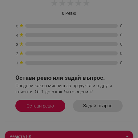
★
★
★
★
★
0 Ревю
★
0
5
_sgf_delayed_campaigns
.alleop.bg
★
0
4
★
0
3
★
0
2
_sgf_npq
.alleop.bg
★
0
1
Остави ревю или задай въпрос.
Сподели какво мислиш за продукта и с други
_sgf_clicked_banners
.alleop.bg
клиенти. От 1 до 5 как би го оценил?
Задай въпрос
Остави ревю
_sgf_rq
.alleop.bg
Ревюта (0)