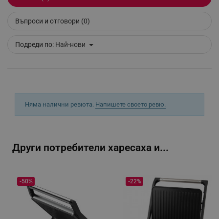
Въпроси и отговори (0)
segmentifyExtension
.alleop.bg
Подреди по:
Най-нови
sgfUserUpdateData
.alleop.bg
Няма налични ревюта.
Напишете своето ревю.
Други потребители харесаха и...
rlv_h_fbp
.alleop.bg
rlv_
.alleop.bg
rlv_mode
.alleop.bg
-50%
-22%
rlv_p
.alleop.bg
rlv_g
.alleop.bg
rlv_s
.alleop.bg