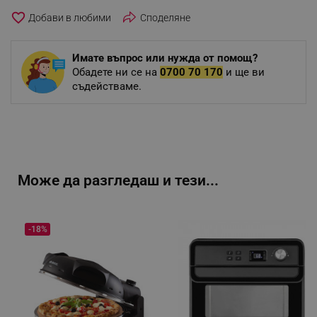
favorite_border
Споделяне
Имате въпрос или нужда от помощ?
Обадете ни се на
0700 70 170
и ще ви
съдействаме.
Може да разгледаш и тези...
-18%