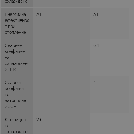
_sgf_tracking
.alleop.bg
охлаждане
Енергийна
A+
A+
ефективнос
т при
отопление
_sgf_delayed_actions,
.alleop.bg
Сезонен
6.1
коефицент
на
охлаждане
SEER
_sgf_delayed_campaigns
.alleop.bg
Сезонен
4
коефицент
на
затопляне
_sgf_npq
.alleop.bg
SCOP
Коефицент
2.6
на
_sgf_clicked_banners
.alleop.bg
охлаждане