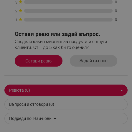
★
0
3
★
0
2
★
0
1
PHPSESSID
PHP.net
editor.alleop.bg
Остави ревю или задай въпрос.
Сподели какво мислиш за продукта и с други
клиенти. От 1 до 5 как би го оценил?
Задай въпрос
Остави ревю
Ревюта (0)
Въпроси и отговори (0)
Подреди по:
Най-нови