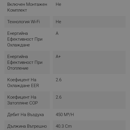
Включен Монтажен
Не
Комплект
Технология Wi-Fi
Не
Енергийна
A
Ефективност При
Охлаждане
Енергийна
A+
Ефективност При
Отопление
Коефицент На
2.6
Охлаждане EER
Коефицент На
2.6
Затопляне COP
Дебит На Въздуха
450 М³/н
Дължина Вътрешно
40.3 Cm