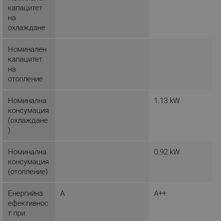
капацитет
_nzm_noid_92166-7699
.alleop.bg
на
_nzm_id_92166-7699
.alleop.bg
охлаждане
_sgf_user_id
.alleop.bg
Номинален
капацитет
на
отопление
_sgf_session_id
.alleop.bg
Номинална
1.13 kW
консумация
(охлаждане
_sgf_push_permission_asked
.alleop.bg
)
Google Privacy Policy
Номинална
0.92 kW
консумация
(отопление)
_sgf_test_mode
.alleop.bg
Енергийна
A
A++
ефективнос
т при