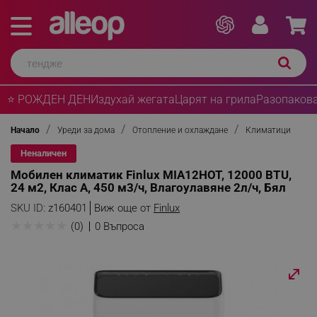
⭐ РОЖДЕН ДЕН
Издухай жегата
Царят на грила
Разопакова
Начало
Уреди за дома
Отопление и охлаждане
Климатици
Неналичен
Мобилен климатик Finlux MIA12HOT, 12000 BTU,
24 м2, Клас А, 450 м3/ч, Влагоулавяне 2л/ч, Бял
SKU ID:
z160401
Виж още от
Finlux
★
★
★
★
★
(0)
0 Въпроса