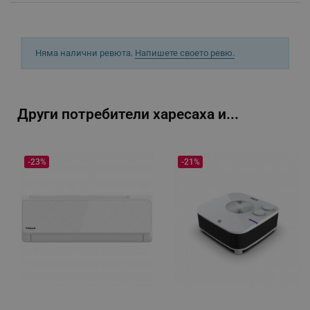
CookieScriptConsent
CookieScript
.alleop.bg
Няма налични ревюта.
Напишете своето ревю.
Други потребители харесаха и...
-23%
-21%
XSRF-TOKEN
promo.alleop.bg
PHPSESSID
PHP.net
www.alleop.bg