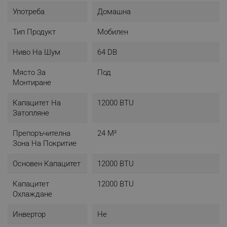
- Тегло: 35.28 кг
Употреба
Домашна
- Цвят: Бял
Тип Продукт
Мобилен
Ниво На Шум
64 DB
Място За
Под
Монтиране
Капацитет На
12000 BTU
Затопляне
Препоръчителна
24 М²
Зона На Покритие
Основен Капацитет
12000 BTU
Капацитет
12000 BTU
Охлаждане
Инвертор
Не