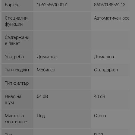
Баркод
1062556000001
8606018856213
Специални
Автоматичен реста
функции
Съдържани
е пакет
Употреба
Домашна
Домашна
Тип продукт
Мобилен
Стандартен
Тип филтър
Ниво на
64 dB
40 dB
шум
Място за
Под
Стена
монтиране
Тип
R 32