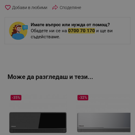
favorite_border
Споделяне
Имате въпрос или нужда от помощ?
Обадете ни се на
0700 70 170
и ще ви
съдействаме.
Може да разгледаш и тези...
-35%
-32%