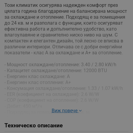
Този климатик осигурява надежден комфорт през
цялата година благодарение на балансирана мощност
за охлаждане и отопление. Подходящ е за помещения
до 24 кв. м и разполага с функции, които осигуряват
ефективна работа и допълнително удобство, като
влагоулавяне и сравнително ниско ниво на шум. С
компактен и елегантен дизайн, той лесно се вписва в
различни интериори. Отличава се с добри енергийни
показатели - клас A за охлаждане и A+ за отопление.
- Мощност охлаждане/отопление: 3.40 / 2.80 kW/h
- Капацитет охлаждане/отопление: 12000 BTU
- Енергиен клас охлаждане: A
- Енергиен клас отопление: A+
- Консумация охлаждане/отопление: 1.33 / 1.07 kW/h
- EER (коефициент на охлаждане): 2.6 W/W
- COP (коефициент на отопление): 2.6 W/W
- Дебит: 450 м³/ч
Виж повече
- Подходящ за помещения до: 24 кв. м
- Влагоулавяне: 2 л/ч
- Ниво на шум: 64 dB
Техническо описание
- Размери (ВхШхД): 79.4 х 45.2 х 40.3 см