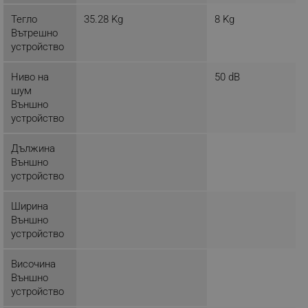
rlv_h_fbp
.alleop.bg
Тегло
35.28 Kg
8 Kg
rlv_
.alleop.bg
Вътрешно
rlv_mode
.alleop.bg
устройство
rlv_p
.alleop.bg
Ниво на
50 dB
rlv_g
.alleop.bg
шум
Външно
rlv_s
.alleop.bg
устройство
rlv_iv
.alleop.bg
rlv_e_pt
.alleop.bg
Дължина
Външно
rlv_e
.alleop.bg
устройство
rlv_h_profile
.alleop.bg
rlv_h_cart
.alleop.bg
Ширина
Външно
rlv_h_wish
.alleop.bg
устройство
rlv_impersonate_p
.alleop.bg
Височина
rlv_endpoint
.alleop.bg
Външно
rlv_hashes
.alleop.bg
устройство
rlv_first_session
.alleop.bg