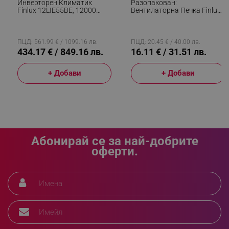
Инверторен Климатик
Разопакован:
Finlux 12LIE55BE, 12000
Вентилаторна Печка Finlux
BTU, 30 М2, Нагревател На
FFH-25123 ADI, 2000W,
Външно Тяло, 4D
Защита От Прегряване,
Обдухване, Работа При
Светлинен Индикатор, Бял
-25C, Бял
ПЦД: 561.99 € / 1099.16 лв.
ПЦД: 20.45 € / 40.00 лв.
434.17 € / 849.16 лв.
16.11 € / 31.51 лв.
+ Добави
+ Добави
Абонирай се за най-добрите
оферти.
_GRECAPTCHA
Google LLC
www.google.com