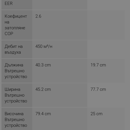
EER
Коефицент
2.6
на
_sgf_rq
.alleop.bg
затопляне
COP
Дебит на
450 м³/н
въздуха
Дължина
40.3 cm
19.7 cm
segmentifyExtension
.alleop.bg
Вътрешно
устройство
Ширина
45.2 cm
77.7 cm
sgfUserUpdateData
.alleop.bg
Вътрешно
устройство
Височина
79.4 cm
25 cm
Вътрешно
устройство