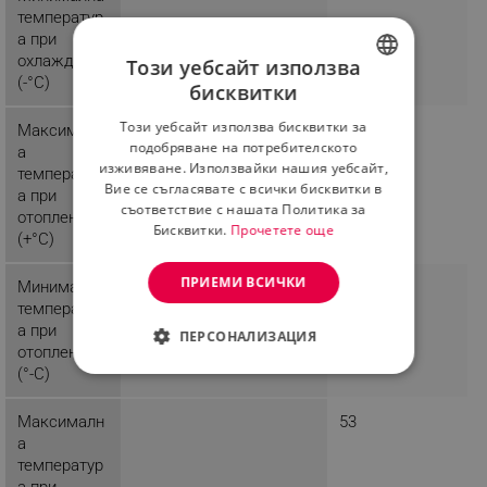
температур
а при
охлаждане
Този уебсайт използва
(-°C)
бисквитки
BULGARIAN
Този уебсайт използва бисквитки за
Максималн
30
ROMANIAN
подобряване на потребителското
а
изживяване. Използвайки нашия уебсайт,
температур
Вие се съгласявате с всички бисквитки в
а при
съответствие с нашата Политика за
отопление
Бисквитки.
Прочетете още
(+°C)
ПРИЕМИ ВСИЧКИ
Минимална
-20
температур
а при
ПЕРСОНАЛИЗАЦИЯ
отопление
(°-C)
СТРОГО НЕОБХОДИМО
Максималн
53
ЕФЕКТИВНОСТ
а
температур
ТАРГЕТИРАНЕ
а при