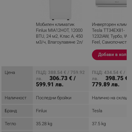
Мобилен климатик
Инверторен климат
Finlux MIA12HOT, 12000
Tesla TT34EX81-
BTU, 24 м2, Клас А, 450
1232IAW, Турбо, WiFi,
м3/ч, Влагоулавяне 2л/
Feel, Самопочиства
ч, Бял
Миещ се филтър, Б
Добави в колич
Разглеждате този
продукт
Цена
ПЦД: 388.54 € / 759.92
ПЦД: 434.54 € / 8
306.73 € /
398.75 € /
лв.
лв.
599.91 лв.
779.89 лв.
Наличност
Последни бройки
Налично на склад
Бранд
Finlux
Tesla
Тегло
35.28 kg
37.5 kg