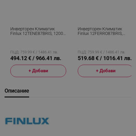
Инверторен Климатик
Инверторен Климатик
Finlux 12TENE87BRIS, 12000
Finlux 12FERRO87BRIS,
BTU, А+++, 30 М2, Wi-Fi,
12000 BTU, А+++, 30 М2, Wi-
Плазмен Филтър, 4D
Fi, Комфортен Бриз, 4D
Обдухване, Златно
Обдухване, Нагревател На
Покритие На
Външно Тяло, Инокс
ПЦД: 759.99 € / 1486.41 лв.
ПЦД: 759.99 € / 1486.41 лв.
Топлообменника, Черен
494.12 € / 966.41 лв.
519.68 € / 1016.41 лв.
+ Добави
+ Добави
Описание