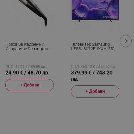
Преса За Къдрене И
Телевизор Samsung
Изправяне Remington
UE55U8072FUXXH, 55'',
S6500 Sleek And Curl,
138 См, 3840x2160 UHD
Керамика, Загряване:
4K, Клас G, Smart TV,
15 Секунди, 150-230C,
HDR, Bluetooth, Wi-Fi,
Златист/черен
Tizen, Черен
ПЦД: 45.96 € / 89.89 лв.
ПЦД: 460.12 € / 899.92 лв.
24.90 € / 48.70 лв.
379.99 € / 743.20
лв.
+ Добави
+ Добави