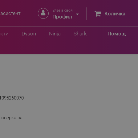
Влез в своя


 асистент
Количка
Профил
укти
Dyson
Ninja
Shark
Помощ
1095260070
роверка на