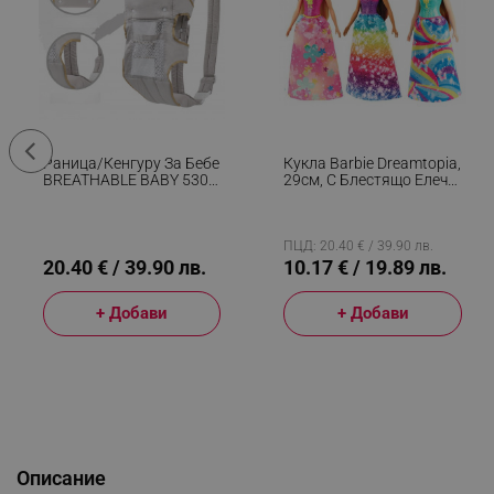
Раница/кенгуру За Бебе
Кукла Barbie Dreamtopia,
BREATHABLE BABY 5306,
29см, С Блестящо Елече
Ергономична,
И Цветна Пола,
Регулируеми
Многоцветен
Презрамки, Мрежеста
Вентилаци, Сив
ПЦД: 20.40 € / 39.90 лв.
20.40 € / 39.90 лв.
10.17 € / 19.89 лв.
+ Добави
+ Добави
Описание