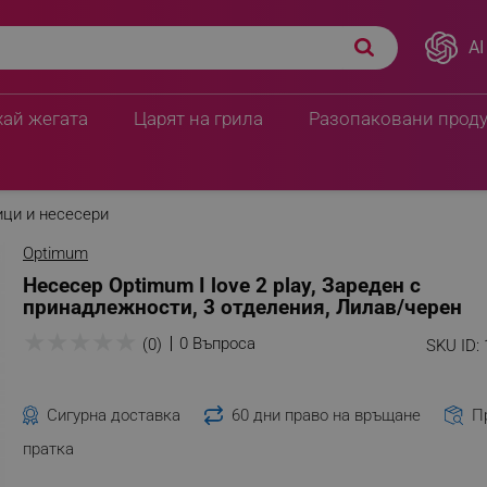
AI
хай жегата
Царят на грила
Разопаковани прод
ици и несесери
Optimum
Несесер Optimum I love 2 play, Зареден с
принадлежности, 3 отделения, Лилав/черен
★
★
★
★
★
0 Въпроса
(0)
SKU ID:
Сигурна доставка
60 дни право на връщане
П
пратка