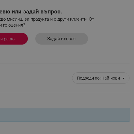
евю или задай въпрос.
во мислиш за продукта и с други клиенти. От
и го оценил?
fying visitors. The lifetime
ifying visitor sessions
Задай въпрос
ви ревю
itor is asked for web push
tor is a test user and can
tor disabled tracking,
y related cookies and local
Подреди по:
Най-нови
aign specific data for
aign specific data for
r events stored to be sent
ferent banners clicked by the