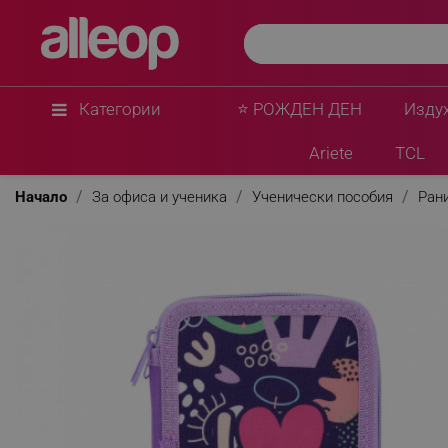
Категории
⭐ РОЖДЕН ДЕН
Изду
Ariete
TCL
Начало
За офиса и ученика
Ученически пособия
Ран