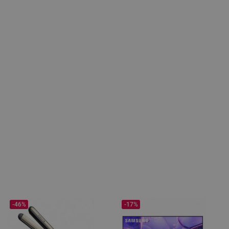
-46%
-17%