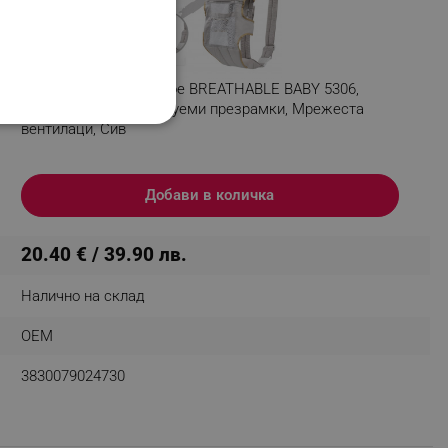
Раница/кенгуру за бебе BREATHABLE BABY 5306,
Ергономична, Регулируеми презрамки, Мрежеста
вентилаци, Сив
НАЛНОСТ
Добави в количка
20.40 € / 39.90 лв.
ифицирани
Налично на склад
изане и управление на
OEM
3830079024730