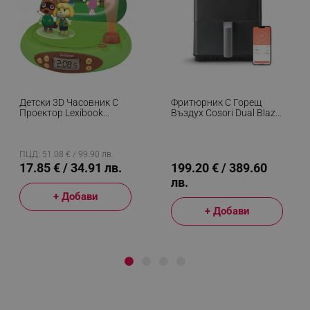
Детски 3D Часовник С
Фритюрник С Горещ
Проектор Lexibook
Въздух Cosori Dual Blaze
Nintendo Animal Crossing
CAF-P681S, 1700 W, 6.4
RP500AC, Аларма, 4
Л, 12 Програми, 360
Ефекта, Зелен/кафяв
ThermoIQ, Двойни
Нагреватели, Черен
ПЦД: 51.08 € / 99.90 лв.
17.85 € / 34.91 лв.
199.20 € / 389.60
лв.
+ Добави
+ Добави