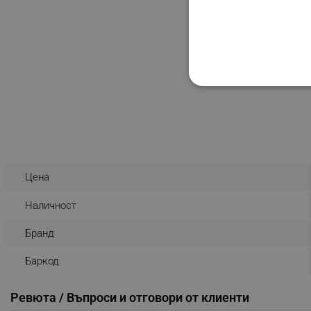
СТРОГО НЕОБХО
НЕКЛАСИФИЦИР
Цена
Строго н
Наличност
Строго необходимите биск
акаунта. Уебсайтът не мо
Бранд
Име
Баркод
click_code_ps
_nzm_nosubscribe_92166-
Ревюта / Въпроси и отговори от клиенти
_nzm_idnl_92166-7699