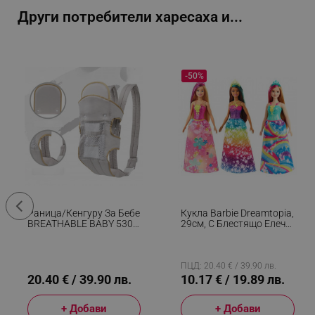
Други потребители харесаха и...
_sgf_rq
segmentifyExtension
-50%
sgfUserUpdateData
rlv_h_fbp
rlv_
rlv_mode
rlv_p
rlv_g
Раница/кенгуру За Бебе
Кукла Barbie Dreamtopia,
BREATHABLE BABY 5306,
29см, С Блестящо Елече
rlv_s
Ергономична,
И Цветна Пола,
Регулируеми
Многоцветен
rlv_iv
Презрамки, Мрежеста
Вентилаци, Сив
ПЦД: 20.40 € / 39.90 лв.
rlv_e_pt
20.40 € / 39.90 лв.
10.17 € / 19.89 лв.
rlv_e
+ Добави
+ Добави
rlv_h_profile