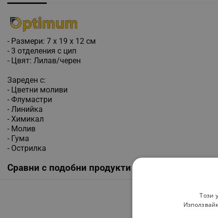
- Размери: 7 x 19 x 12 см
- 3 отделения с цип
- Цвят: Лилав/черен
Зареден с:
- Цветни моливи
- Флумастри
- Линийка
- Химикал
- Молив
- Гума
- Острилка
Сравни с подобни продукти
Този 
Използвайк