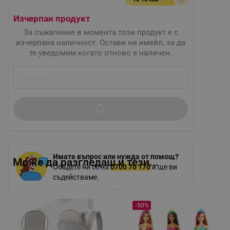
Изчерпан продукт
За съжаление в момента този продукт е с
изчерпана наличност. Остави ни имейл, за да
те уведомим когато отново е наличен.
Имате въпрос или нужда от помощ?
Може да разгледаш и тези...
Обадете ни се на
0700 70 170
и ще ви
съдействаме.
-50%