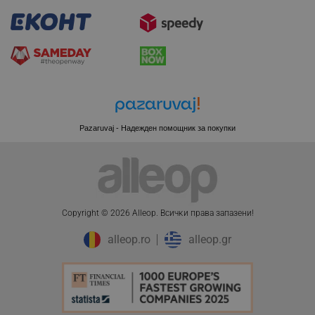
LaSID
Quality Unit LLC
www.alleop.bg
PHPSESSID
PHP.net
editor.alleop.bg
Pazaruvaj - Надежден помощник за покупки
Copyright © 2026 Alleop. Bcичĸи пpaвa зaпaзeни!
alleop.ro
alleop.gr