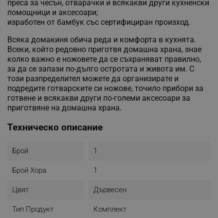
преса за чесън, отварачки и всякакви други кухненски
помощници и аксесоари;
изработен от бамбук със сертифициран произход.
Всяка домакиня обича реда и комфорта в кухнята.
Всеки, който редовно приготвя домашна храна, знае
колко важно е ножовете да се съхраняват правилно,
за да се запази по-дълго остротата и живота им. С
този разпределител можете да организирате и
подредите готварските си ножове, точило прибори за
готвене и всякакви други по-големи аксесоари за
приготвяне на домашна храна.
Техническо описание
Брой
1
Брой Хора
1
Цвят
Дървесен
Тип Продукт
Комплект