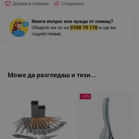
favorite_border
Споделяне
Имате въпрос или нужда от помощ?
Обадете ни се на
0700 70 170
и ще ви
съдействаме.
Може да разгледаш и тези...
-13%