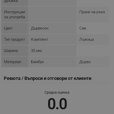
дръжка
ТАРГЕТИРАНЕ
Инструкции
Пране на ръка
за употреба
ФУНКЦИОНАЛНОСТ
Цвят
Дървесен
Сив
НЕКЛАСИФИЦИРАНИ
Тип продукт
Комплект
Лъжица
Ширина
35 мм
Строго необходимо
Ефективност
Таргетиране
Функционалност
Материал
Бамбук
Дърво
Некласифицирани
Строго необходимите бисквитки позволяват
Ревюта / Въпроси и отговори от клиенти
основната функционалност на уебсайта, като
потребителско влизане и управление на
акаунта. Уебсайтът не може да се използва
Средна оценка
правилно без строго необходими бисквитки.
0.0
Provider /
Име
Домейн
click_code_ps
.alleop.bg