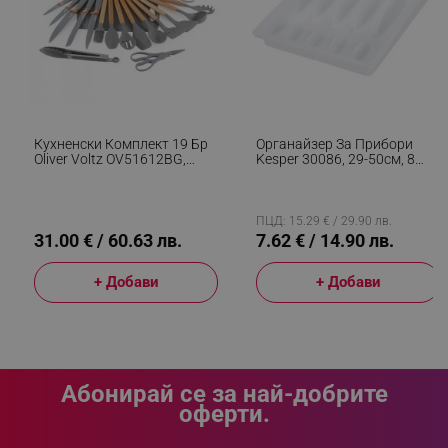
_sgf_clicked_banners
.alleop.bg
_sgf_rq
.alleop.bg
Кухненски Комплект 19 Бр
Органайзер За Прибори
Oliver Voltz OV51612BG,
Kesper 30086, 29-50см, 8
Ножове, Силиконови
Отделения, Бял
Прибори, Органайзер,
Дъска, Сив
ПЦД: 15.29 € / 29.90 лв.
31.00 € / 60.63 лв.
7.62 € / 14.90 лв.
+ Добави
+ Добави
segmentifyExtension
.alleop.bg
sgfUserUpdateData
.alleop.bg
Абонирай се за най-добрите
оферти.