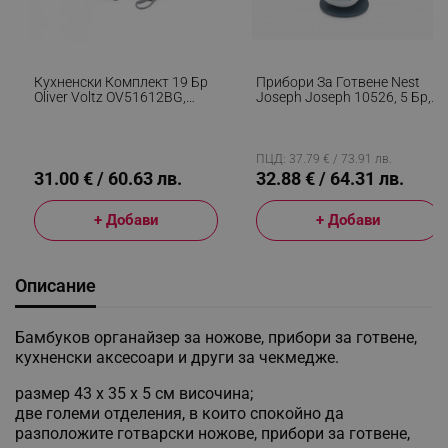
Кухненски Комплект 19 Бр
Прибори За Готвене Nest
Oliver Voltz OV51612BG,
Joseph Joseph 10526, 5 Бр,
Ножове, Силиконови
Спестяващ Място Дизайн,
Прибори, Органайзер,
Магнит, Без BPA, Син/сив
Дъска, Сив
ПЦД: 37.79 € / 73.91 лв.
31.00 € / 60.63 лв.
32.88 € / 64.31 лв.
+ Добави
+ Добави
Описание
Бамбуков органайзер за ножове, прибори за готвене,
кухненски аксесоари и други за чекмедже.
размер 43 х 35 х 5 см височина;
две големи отделения, в които спокойно да
разположите готварски ножове, прибори за готвене,