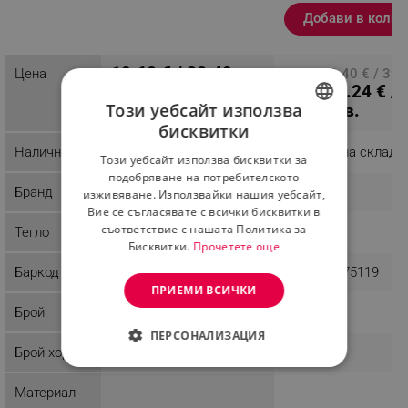
продукт
Добави в колич
19.68 € / 38.49 лв.
Цена
ПЦД: 20.40 € / 39.
13.24 € /
лв.
Този уебсайт използва
25.90 лв.
бисквитки
BULGARIAN
Наличност
Последни бройки
Налично на склад
Този уебсайт използва бисквитки за
ROMANIAN
подобряване на потребителското
Бранд
DistaHome
Klausberg
изживяване. Използвайки нашия уебсайт,
Вие се съгласявате с всички бисквитки в
съответствие с нашата Политика за
Тегло
1 kg
0.56 kg
Бисквитки.
Прочетете още
Баркод
5908287275119
ПРИЕМИ ВСИЧКИ
Брой
1
5
ПЕРСОНАЛИЗАЦИЯ
Брой хора
1
СТРОГО НЕОБХОДИМО
Материал
ЕФЕКТИВНОСТ