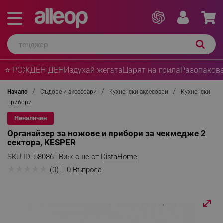
⭐ РОЖДЕН ДЕН
Издухай жегата
Царят на грила
Разопакова
Начало
Съдове и аксесоари
Кухненски аксесоари
Кухненски
прибори
Неналичен
Органайзер за ножове и прибори за чекмедже 2
сектора, KESPER
SKU ID:
58086
Виж още от
DistaHome
★
★
★
★
★
(0)
0 Въпроса