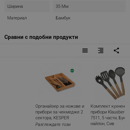
Ширина
35 Мм
Материал
Бамбук
Сравни с подобни продукти
reorder
format_align_right
share
Органайзер за ножове и
Комплект кухненск
прибори за чекмедже 2
прибори Klausberg 
сектора, KESPER
7511, 5 части, Бук и
найлон, Сив
Разглеждате този