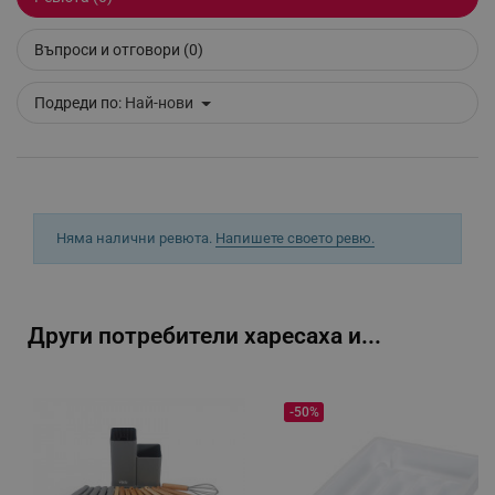
Въпроси и отговори (0)
_sgf_tracking
.alleop.bg
Подреди по:
Най-нови
_sgf_delayed_actions,
.alleop.bg
Няма налични ревюта.
Напишете своето ревю.
_sgf_delayed_campaigns
.alleop.bg
Други потребители харесаха и...
-50%
_sgf_npq
.alleop.bg