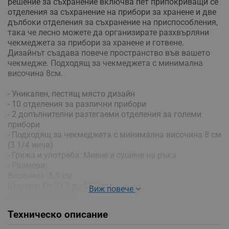
решение за съхранение включва пет припокриващи се
отделения за съхранение на прибори за хранене и две
дълбоки отделения за съхранение на приспособления,
така че лесно можете да организирате разхвърляни
чекмеджета за прибори за хранене и готвене.
Дизайнът създава повече пространство във вашето
чекмедже. Подходящ за чекмеджета с минимална
височина 8см.
- Уникален, пестящ място дизайн
- 10 отделения за различни прибори
- 2 допълнителни разтегаеми отделения за големи
прибори
- Подходящ за чекмеджета с минимална височина 8 см
(3 1/4 инча)
- Грижа и употреба: Миене и сушене на ръка
- Размери:
Височина: 5.5 см
Ширина: От 31.5 до 55.9 см
Виж повече
Дължина: 39.5 см
- Материал: Пластмаса
Техническо описание
- Цвят: Сив