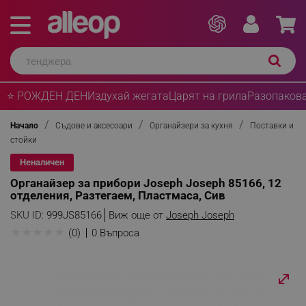
⭐ РОЖДЕН ДЕН
Издухай жегата
Царят на грила
Разопакова
Начало
Съдове и аксесоари
Органайзери за кухня
Поставки и
стойки
Неналичен
Органайзер за прибори Joseph Joseph 85166, 12
отделения, Разтегаем, Пластмаса, Сив
SKU ID:
999JS85166
Виж още от
Joseph Joseph
★
★
★
★
★
(0)
0 Въпроса