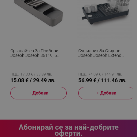
segmentifyExtension
.alleop.bg
sgfUserUpdateData
.alleop.bg
Органайзер За Прибори
Сушилник За Съдове
Joseph Joseph 85119, 5
Joseph Joseph Extend
Отделения, Без BPA,
85040, Чучур За Отцеждане,
Пластмаса, Сив
Разтегаем, Поставка За
Прибори, Сив
ПЦД: 17.33 € / 33.89 лв.
ПЦД: 74.09 € / 144.91 лв.
15.08 € / 29.49 лв.
56.99 € / 111.46 лв.
rlv_h_fbp
.alleop.bg
+ Добави
+ Добави
rlv_
.alleop.bg
rlv_mode
.alleop.bg
rlv_p
.alleop.bg
Абонирай се за най-добрите
rlv_g
.alleop.bg
оферти.
rlv_s
.alleop.bg