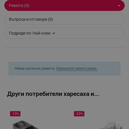
Ревюта (0)
Въпроси и отговори (0)
_sgf_delayed_campaigns
.alleop.bg
Подреди по:
Най-нови
_sgf_npq
.alleop.bg
Няма налични ревюта.
Напишете своето ревю.
_sgf_clicked_banners
.alleop.bg
Други потребители харесаха и...
_sgf_rq
.alleop.bg
-13%
-23%