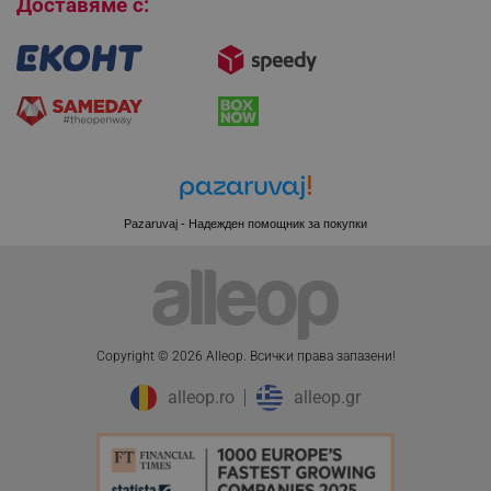
Доставяме с:
Pazaruvaj - Надежден помощник за покупки
Copyright © 2026 Alleop. Bcичĸи пpaвa зaпaзeни!
CookieScriptConsent
CookieScript
.alleop.bg
alleop.ro
alleop.gr