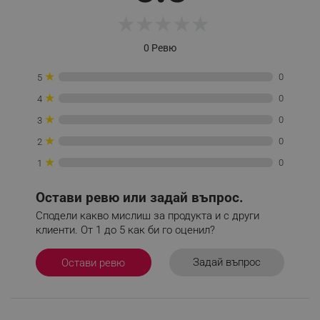
★
★
★
★
★
_sgf_session_id
.alleop.bg
0 Ревю
_sgf_push_permission_asked
.alleop.bg
★
0
5
Google Privacy Policy
★
0
4
★
0
3
★
_sgf_test_mode
.alleop.bg
0
2
★
0
1
Остави ревю или задай въпрос.
_sgf_tracking
.alleop.bg
Сподели какво мислиш за продукта и с други
клиенти. От 1 до 5 как би го оценил?
Задай въпрос
Остави ревю
_sgf_delayed_actions,
.alleop.bg