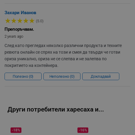
Захари Иванов
★
★
★
★
★
(5.0)
segmentifyExtension
.alleop.bg
Препоръчвам.
2 years ago
След като прегледах няколко различни продукта и техните
ревюта онлайн се спрях на този и смея да твърдя че готви
sgfUserUpdateData
.alleop.bg
ориза уникално, ориза не се слепва и не залепва по
покритието на контейнера.
Полезно
0
Неполезно
0
Докладвай
rlv_h_fbp
.alleop.bg
rlv_
.alleop.bg
Други потребители харесаха и...
rlv_mode
.alleop.bg
rlv_p
.alleop.bg
-18%
-16%
rlv_g
.alleop.bg