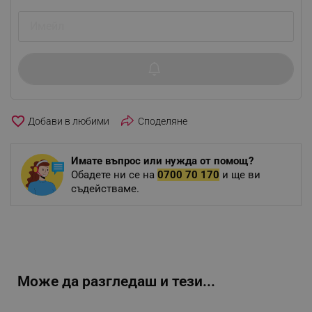
favorite_border
Споделяне
Имате въпрос или нужда от помощ?
Обадете ни се на
0700 70 170
и ще ви
съдействаме.
Може да разгледаш и тези...