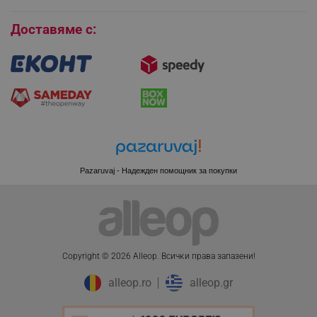
Бисквитки
Доставяме с:
XSRF-TOKEN
promo.alleop.bg
Pazaruvaj - Надежден помощник за покупки
PHPSESSID
PHP.net
www.alleop.bg
Copyright © 2026 Alleop. Bcичĸи пpaвa зaпaзeни!
alleop.ro
alleop.gr