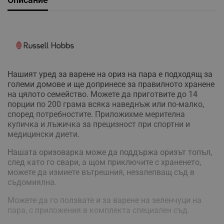
Нашият уред за варене на ориз на пара е подходящ за
големи домове и ще допринесе за правилното хранене
на цялото семейство. Можете да приготвите до 14
порции по 200 грама всяка наведнъж или по-малко,
според потребностите. Приложихме мерителна
купичка и лъжичка за прецизност при спортни и
медицински диети.
Нашата оризоварка може да поддържа оризът топъл,
след като го свари, а щом приключите с храненето,
можете да измиете вътрешния, незалепващ съд в
съдомиялна.
Можете да го ползвате и за варене на зеленчуци на
пара, с приложения в комплекта специален съд.