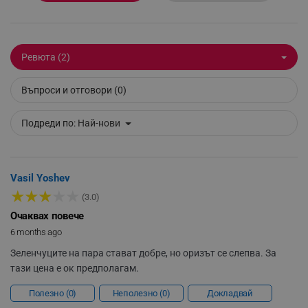
_sgf_delayed_actions,
.alleop.bg
Ревюта (2)
_sgf_delayed_campaigns
.alleop.bg
Въпроси и отговори (0)
Подреди по:
Най-нови
_sgf_npq
.alleop.bg
Vasil Yoshev
★
★
★
★
★
(3.0)
_sgf_clicked_banners
.alleop.bg
Очаквах повече
6 months ago
Зеленчуците на пара стават добре, но оризът се слепва. За
_sgf_rq
.alleop.bg
тази цена е ок предполагам.
Полезно
0
Неполезно
0
Докладвай