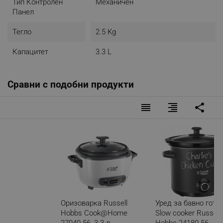
Тип Контролен
Механичен
Панел
Тегло
2.5 Kg
Капацитет
3.3 L
Сравни с подобни продукти
reorder
format_align_right
share
Оризоварка Russell
Уред за бавно готв
Hobbs Cook@Home
Slow cooker Russell
27040-56, 3.3 л,
Hobbs 24180-56