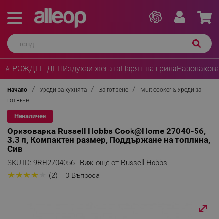
⭐ РОЖДЕН ДЕН
Издухай жегата
Царят на грила
Разопакова
Начало
Уреди за кухнята
За готвене
Multicooker & Уреди за
готвене
Неналичен
Оризоварка Russell Hobbs Cook@Home 27040-56,
3.3 л, Компактен размер, Поддържане на топлина,
Сив
SKU ID:
9RH2704056
Виж още от
Russell Hobbs
★
★
★
★
★
(2)
0 Въпроса