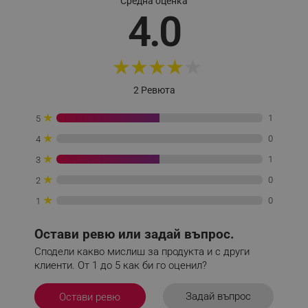
Средна оценка
4.0
_sgf_session_id
.alleop.bg
★
★
★
★
★
_sgf_push_permission_asked
.alleop.bg
2 Ревюта
Google Privacy Policy
★
1
5
★
0
4
_sgf_test_mode
.alleop.bg
★
1
3
★
0
2
★
0
1
_sgf_tracking
.alleop.bg
Остави ревю или задай въпрос.
Сподели какво мислиш за продукта и с други
клиенти. От 1 до 5 как би го оценил?
Задай въпрос
Остави ревю