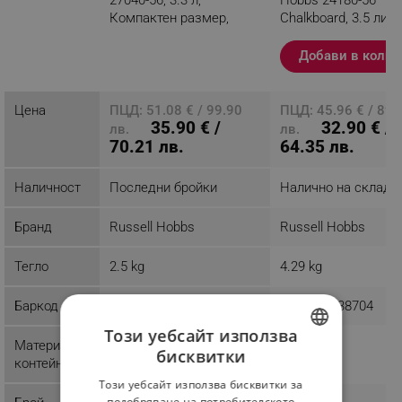
Компактен размер,
Chalkboard, 3.5 литр
Поддържане на
Керамичен съд, 3
топлина, Сив
програми, Черен
Добави в колич
Разглеждате този
продукт
Цена
ПЦД: 51.08 € / 99.90
ПЦД: 45.96 € / 89.
35.90 € /
32.90 € /
лв.
лв.
70.21 лв.
64.35 лв.
Наличност
Последни бройки
Налично на склад
Бранд
Russell Hobbs
Russell Hobbs
Тегло
2.5 kg
4.29 kg
Баркод
5038061107012
4008496938704
Този уебсайт използва
Материал
Мрамор
бисквитки
контейнер
BULGARIAN
Този уебсайт използва бисквитки за
ROMANIAN
подобряване на потребителското