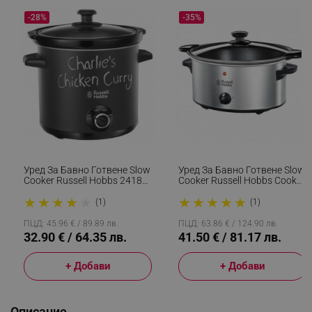
-28%
-35%
Уред За Бавно Готвене Slow
Уред За Бавно Готвене Slow
Cooker Russell Hobbs 24180-
Cooker Russell Hobbs Cook
56 Chalkboard, 3.5 Литра,
22740-56, 160 W, 3.5 Л, 2
★
★
★
★
★
★
★
★
★
★
Керамичен Съд, 3
Програми, Запазване На
(1)
(1)
Програми, Черен
Топлината, Инокс
ПЦД: 45.96 € / 89.89 лв.
ПЦД: 63.86 € / 124.90 лв.
32.90 € / 64.35 лв.
41.50 € / 81.17 лв.
+ Добави
+ Добави
Описание