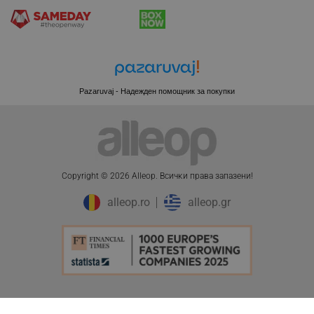
rlv_e_pt
.alleop.bg
rlv_e
.alleop.bg
rlv_h_profile
.alleop.bg
rlv_h_cart
.alleop.bg
Pazaruvaj - Надежден помощник за покупки
rlv_h_wish
.alleop.bg
rlv_impersonate_p
.alleop.bg
rlv_endpoint
.alleop.bg
rlv_hashes
.alleop.bg
Copyright © 2026 Alleop. Bcичĸи пpaвa зaпaзeни!
rlv_first_session
.alleop.bg
rlv_rid
.alleop.bg
alleop.ro
alleop.gr
rlv_rpid
.alleop.bg
rlv_rpos
.alleop.bg
rlv_bid
.alleop.bg
rlv_odid
.alleop.bg
_twoAttr
.alleop.bg