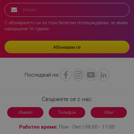
_sgf_delayed_campaigns
.alleop.bg
С абонирането си за този бюлетин потвърждавам, че имам
навършени 16 години.
_sgf_npq
.alleop.bg
_sgf_clicked_banners
.alleop.bg
Последвай ни:
Свържете се с нас:
_sgf_rq
.alleop.bg
Имейл
Телефон
Viber
Работно време:
Пон - Пет | 09:00 - 17:00