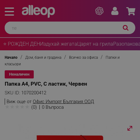
⭐ РОЖДЕН ДЕН
Издухай жегата
Царят на грила
Разопакова
Начало
Дом, баня и градина
Всичко за офиса
Папки и
класьори
Неналичен
Папка А4, PVC, С ластик, Червен
SKU ID:
1070200412
Виж още от
Офис Импорт България ООД
★
★
★
★
★
(0)
0 Въпроса