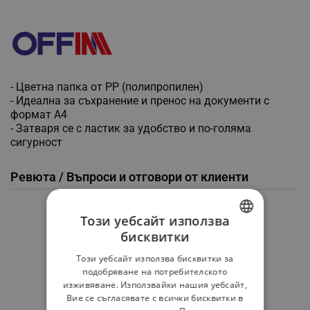
- Цветна папка от PP (полипропилен)
- Идеална за съхранение и пренос на документи с
формат A4
- Затваря се с ластик за удобство и по-голяма
сигурност
Ревюта / Въпроси и отговори от клиенти
Средна оценка
Този уебсайт използва
0.0
бисквитки
BULGARIAN
Този уебсайт използва бисквитки за
ROMANIAN
подобряване на потребителското
★
★
★
★
★
изживяване. Използвайки нашия уебсайт,
Вие се съгласявате с всички бисквитки в
0 Ревю