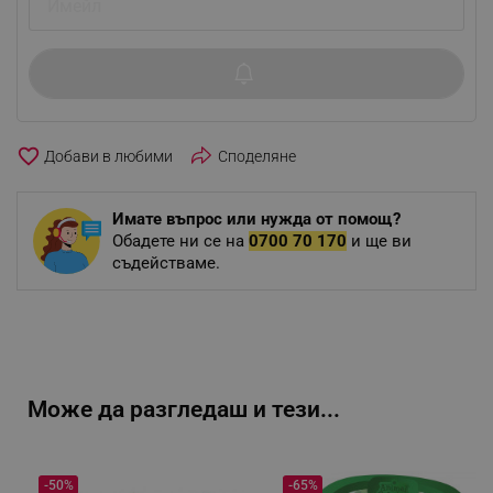
favorite_border
Споделяне
Имате въпрос или нужда от помощ?
Обадете ни се на
0700 70 170
и ще ви
съдействаме.
Може да разгледаш и тези...
-50%
-65%