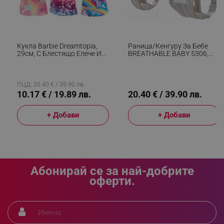
_sgf_push_permission_asked
.alleop.bg
Кукла Barbie Dreamtopia,
Раница/кенгуру За Бебе
Google Privacy Policy
29см, С Блестящо Елече И
BREATHABLE BABY 5306,
Цветна Пола, Многоцветен
Ергономична, Регулируеми
Презрамки, Мрежеста
Вентилаци, Сив
_sgf_test_mode
.alleop.bg
ПЦД: 20.40 € / 39.90 лв.
10.17 € / 19.89 лв.
20.40 € / 39.90 лв.
+ Добави
+ Добави
_sgf_tracking
.alleop.bg
Абонирай се за най-добрите
оферти.
_sgf_delayed_actions,
.alleop.bg