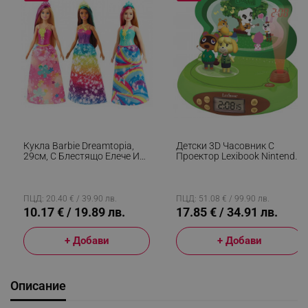
Кукла Barbie Dreamtopia,
Детски 3D Часовник С
29см, С Блестящо Елече И
Проектор Lexibook Nintendo
Цветна Пола, Многоцветен
Animal Crossing RP500AC,
Аларма, 4 Ефекта, Зелен/
Кафяв
ПЦД: 20.40 € / 39.90 лв.
ПЦД: 51.08 € / 99.90 лв.
10.17 € / 19.89 лв.
17.85 € / 34.91 лв.
+ Добави
+ Добави
Описание