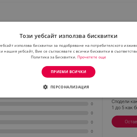
Този уебсайт използва бисквитки
уебсайт използва бисквитки за подобряване на потребителското изжив
и нашия уебсайт, Вие се съгласявате с всички бисквитки в съответств
Политика за Бисквитки.
Прочетете още
ПРИЕМИ ВСИЧКИ
ПЕРСОНАЛИЗАЦИЯ
Остави р
0
ДИМО
ЕФЕКТИВНОСТ
ТАРГЕТИРАНЕ
ФУНКЦИО
Сподели как
0
1 до 5 как б
АНИ
0
Оста
0
0