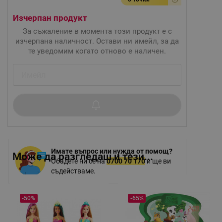
Изчерпан продукт
За съжаление в момента този продукт е с
изчерпана наличност. Остави ни имейл, за да
те уведомим когато отново е наличен.
Имате въпрос или нужда от помощ?
Може да разгледаш и тези...
Обадете ни се на
0700 70 170
и ще ви
съдействаме.
-50%
-65%