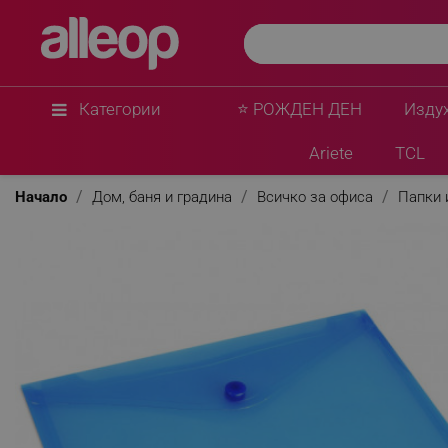
Категории
⭐ РОЖДЕН ДЕН
Изду
Ariete
TCL
Начало
Дом, баня и градина
Всичко за офиса
Папки 