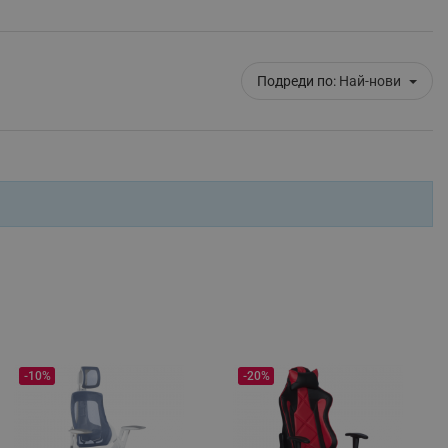
ифицирани
изане и управление на
Подреди по:
Най-нови
fying visitors. The lifetime
ifying visitor sessions
itor is asked for web push
-10%
-20%
tor is a test user and can
tor disabled tracking,