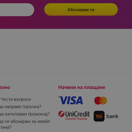
езно
Начини на плащане
| Чести въпроси
да направя поръчка?
да използвам промокод?
да се абонирам за имейл
тина?