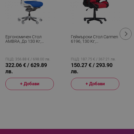
y related cookies and local
aign specific data for
aign specific data for
Ергономичен Стол
Геймърски Стол Carmen
r events stored to be sent
AMBRA, До 130 Кг,
6196, 130 Кг,
Дишаща Мрежа,
Регулиране На
Негорима Дамаска,
Люлеенето, Антишок
ferent banners clicked by the
Заключваща В
Функция, Червен/черен
Различни Позиции
ПЦД: 356.88 € / 698.00 лв.
ПЦД: 187.75 € / 367.21 лв.
Облегалка, Плавно
322.06 € / 629.89
150.27 € / 293.90
r events which is cancelled
Регулиране, Кралско
ent to Segmentify servers
лв.
лв.
Син
 visitor installed
+ Добави
+ Добави
 visitor’s data including
rship status and