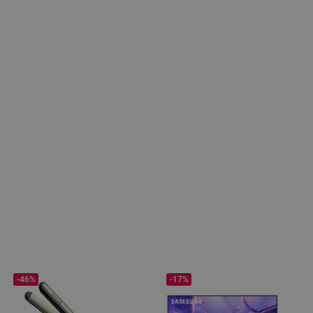
-46%
-17%