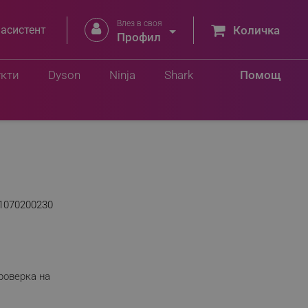
Влез в своя


 асистент
Количка
Профил
укти
Dyson
Ninja
Shark
Помощ
1070200230
роверка на