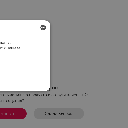
яване.
BULGARIAN
ие с нашата
ROMANIAN
евю или задай въпрос.
НАЛНОСТ
во мислиш за продукта и с други клиенти. От
и го оценил?
Задай въпрос
ви ревю