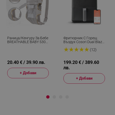
Раница/кенгуру За Бебе
Фритюрник С Горещ
BREATHABLE BABY 5306,
Въздух Cosori Dual Blaze
Ергономична,
CAF-P681S, 1700 W, 6.4
★
★
★
★
★
Регулируеми
Л, 12 Програми, 360
(12)
Презрамки, Мрежеста
ThermoIQ, Двойни
Вентилаци, Сив
Нагреватели, Черен
20.40 € / 39.90 лв.
199.20 € / 389.60
лв.
+ Добави
+ Добави