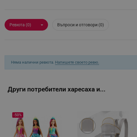
Строго н
Строго необходимите биск
акаунта. Уебсайтът не мо
Ревюта (0)
Въпроси и отговори (0)
Име
click_code_ps
_nzm_nosubscribe_92166-
_nzm_idnl_92166-7699
Няма налични ревюта.
Напишете своето ревю.
_nzm_noid_92166-7699
_nzm_id_92166-7699
_sgf_user_id
Други потребители харесаха и...
_sgf_session_id
_sgf_push_permission_as
-50%
_sgf_test_mode
_sgf_tracking