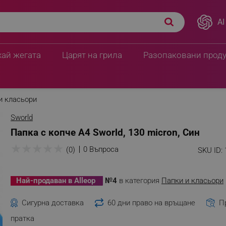
AI
хай жегата
Царят на грила
Разопаковани прод
и класьори
Sworld
Папка с копче A4 Sworld, 130 micron, Син
★
★
★
★
★
0 Въпроса
(0)
SKU ID:
Най-продаван в Alleop
№4
в категория
Папки и класьори
Сигурна доставка
60 дни право на връщане
П
пратка