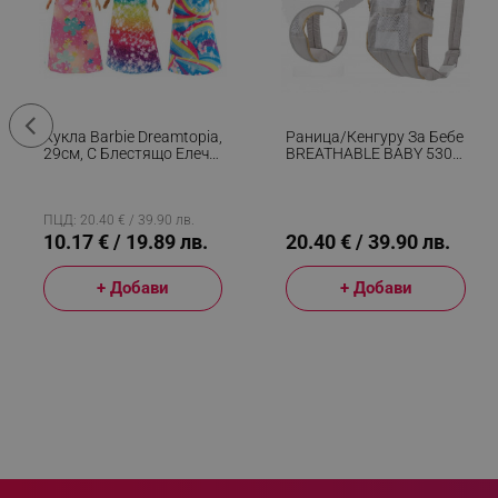
_sgf_delayed_actions,
_sgf_delayed_campaigns
Кукла Barbie Dreamtopia,
Раница/кенгуру За Бебе
_sgf_npq
29см, С Блестящо Елече
BREATHABLE BABY 5306,
И Цветна Пола,
Ергономична,
Многоцветен
Регулируеми
_sgf_clicked_banners
Презрамки, Мрежеста
Вентилаци, Сив
ПЦД: 20.40 € / 39.90 лв.
10.17 € / 19.89 лв.
20.40 € / 39.90 лв.
_sgf_rq
+ Добави
+ Добави
segmentifyExtension
sgfUserUpdateData
rlv_h_fbp
rlv_
rlv_mode