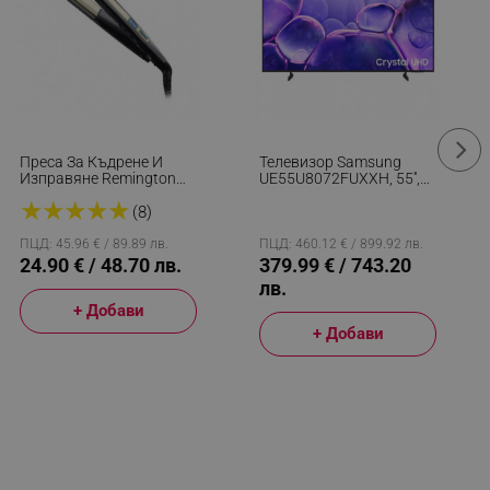
Преса За Къдрене И
Телевизор Samsung
Изправяне Remington
UE55U8072FUXXH, 55'',
S6500 Sleek And Curl,
138 См, 3840x2160 UHD
★
★
★
★
★
Керамика, Загряване:
4K, Клас G, Smart TV,
(8)
15 Секунди, 150-230C,
HDR, Bluetooth, Wi-Fi,
Златист/черен
Tizen, Черен
ПЦД: 45.96 € / 89.89 лв.
ПЦД: 460.12 € / 899.92 лв.
24.90 € / 48.70 лв.
379.99 € / 743.20
лв.
+ Добави
+ Добави