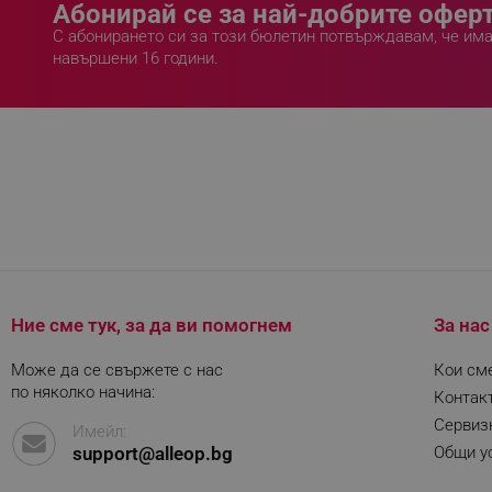
Абонирай се за най-добрите оферт
rlv_p
С абонирането си за този бюлетин потвърждавам, че им
rlv_g
навършени 16 години.
rlv_s
rlv_iv
rlv_e_pt
rlv_e
rlv_h_profile
rlv_h_cart
rlv_h_wish
rlv_impersonate_p
Ние сме тук, за да ви помогнем
За нас
rlv_endpoint
rlv_hashes
Може да се свържете с нас
Кои см
по няколко начина:
Контак
rlv_first_session
Сервиз
Имейл:
rlv_rid
support@alleop.bg
Общи ус
rlv_rpid