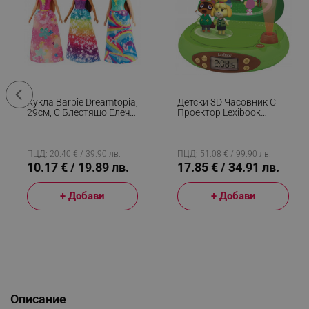
Кукла Barbie Dreamtopia,
Детски 3D Часовник С
29см, С Блестящо Елече
Проектор Lexibook
И Цветна Пола,
Nintendo Animal Crossing
Многоцветен
RP500AC, Аларма, 4
Ефекта, Зелен/кафяв
ПЦД: 20.40 € / 39.90 лв.
ПЦД: 51.08 € / 99.90 лв.
10.17 € / 19.89 лв.
17.85 € / 34.91 лв.
+ Добави
+ Добави
Описание