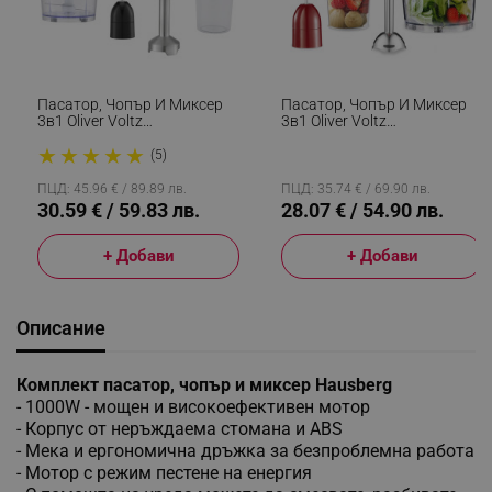
Пасатор, Чопър И Миксер
Пасатор, Чопър И Миксер
3в1 Oliver Voltz
3в1 Oliver Voltz
OV51112JSC, 1500W,
OV51112KSC, 800W, 700 Ml,
★
★
★
★
★
Корпус И Приставка От
Стоманена Приставка, 2
(5)
Инокс, 2 Скорости,
Скорости, Червен
Сребрист
ПЦД: 45.96 € / 89.89 лв.
ПЦД: 35.74 € / 69.90 лв.
30.59 € / 59.83 лв.
28.07 € / 54.90 лв.
+ Добави
+ Добави
Описание
Комплект пасатор, чопър и миксер Hausberg
- 1000W - мощен и високоефективен мотор
- Корпус от неръждаема стомана и ABS
- Мека и ергономична дръжка за безпроблемна работа
- Мотор с режим пестене на енергия