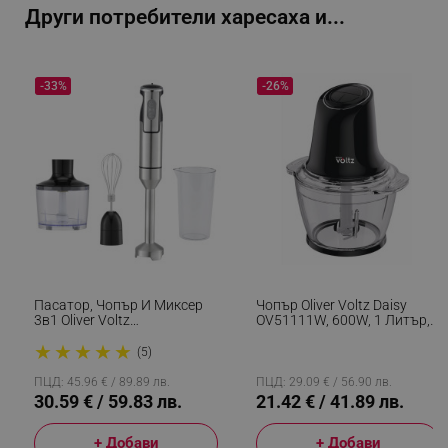
Други потребители харесаха и...
-33%
-26%
segmentifyExtension
.alleop.bg
sgfUserUpdateData
.alleop.bg
Пасатор, Чопър И Миксер
Чопър Oliver Voltz Daisy
3в1 Oliver Voltz
OV51111W, 600W, 1 Литър,
OV51112JSC, 1500W,
Двоен Стоманен Нож,
★
★
★
★
★
Корпус И Приставка От
Стъклена Купа, Черен
(5)
Инокс, 2 Скорости,
rlv_h_fbp
.alleop.bg
Сребрист
ПЦД: 45.96 € / 89.89 лв.
ПЦД: 29.09 € / 56.90 лв.
30.59 € / 59.83 лв.
21.42 € / 41.89 лв.
rlv_
.alleop.bg
rlv_mode
.alleop.bg
+ Добави
+ Добави