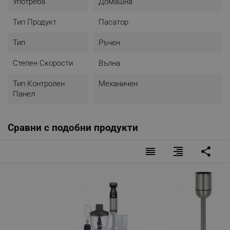
Употреба
Домашна
Тип Продукт
Пасатор
Тип
Ръчен
Степен Скорости
Вълна
Тип Контролен
Механичен
Панел
Сравни с подобни продукти
reorder
format_align_right
share