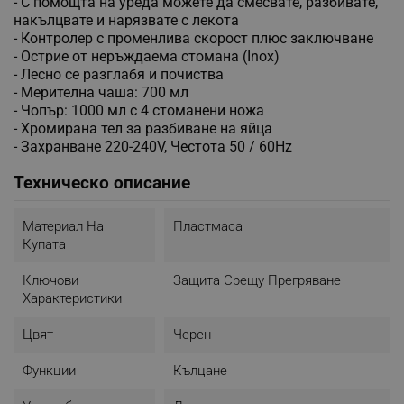
- С помощта на уреда можете да смесвате, разбивате,
накълцвате и нарязвате с лекота
- Контролер с променлива скорост плюс заключване
- Острие от неръждаема стомана (Inox)
- Лесно се разглабя и почиства
- Мерителна чаша: 700 мл
- Чопър: 1000 мл с 4 стоманени ножа
- Хромирана тел за разбиване на яйца
- Захранване 220-240V, Честота 50 / 60Hz
Техническо описание
Материал На
Пластмаса
Купата
Ключови
Защита Срещу Прегряване
Характеристики
Цвят
Черен
Функции
Кълцане