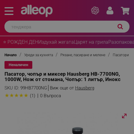
⭐ РОЖДЕН ДЕН
Издухай жегата
Царят на грила
Разопакова
Начало
Уреди за кухнята
Рязане, пасиране и мелене
Пасатори
Неналичен
Пасатор, чопър и миксер Hausberg HB-7700NG,
1000W, Нож от стомана, Чопър: 1 литър, Инокс
SKU ID:
99HB7700NG
Виж още от
Hausberg
★
★
★
★
★
(1)
0 Въпроса