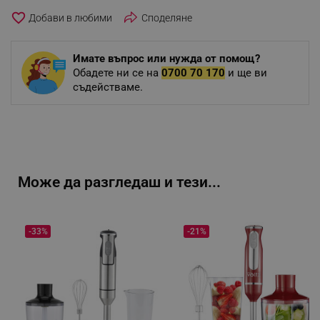
favorite_border
Споделяне
Имате въпрос или нужда от помощ?
Обадете ни се на
0700 70 170
и ще ви
съдействаме.
Може да разгледаш и тези...
-33%
-21%