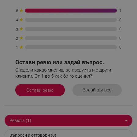
★
1
5
★
0
4
★
0
_sgf_session_id
.alleop.bg
3
★
0
2
★
0
1
_sgf_push_permission_asked
.alleop.bg
Остави ревю или задай въпрос.
Google Privacy Policy
Сподели какво мислиш за продукта и с други
клиенти. От 1 до 5 как би го оценил?
_sgf_test_mode
.alleop.bg
Задай въпрос
Остави ревю
_sgf_tracking
.alleop.bg
Ревюта (1)
Въпроси и отговори (0)