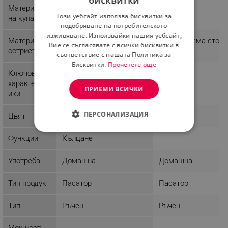
бисквитки
BULGARIAN
Материал
Пластмаса
Метал
Този уебсайт използва бисквитки за
на купата
ROMANIAN
подобряване на потребителското
изживяване. Използвайки нашия уебсайт,
Материал
Неръждаема стом
Вие се съгласявате с всички бисквитки в
остриета
съответствие с нашата Политика за
Бисквитки.
Прочетете още
Ключови
Защита срещу
характерист
прегряване
ПРИЕМИ ВСИЧКИ
ики
ПЕРСОНАЛИЗАЦИЯ
Цвят
Черен
Сребрист
СТРОГО НЕОБХОДИМО
Функции
Кълцане
ЕФЕКТИВНОСТ
Употреба
Домашна
Домашна
ТАРГЕТИРАНЕ
Тип продукт
Пасатор
Пасатор
ФУНКЦИОНАЛНОСТ
Тип
Ръчен
Ръчен
НЕКЛАСИФИЦИРАНИ
Мощност