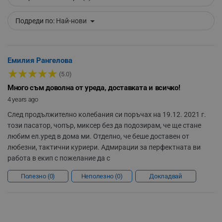
Подреди по:
Най-нови
_sgf_delayed_actions,
.alleop.bg
Емилия Рангелова
★
★
★
★
★
(5.0)
_sgf_delayed_campaigns
.alleop.bg
Много съм доволна от уреда, доставката и всичко!
4 years ago
След продължително колебания си поръчах на 19.12. 2021 г.
този пасатор, чопър, миксер без да подозирам, че ще стане
_sgf_npq
.alleop.bg
любим ел.уред в дома ми. Отделно, че беше доставен от
любезни, тактични куриери. Адмирации за перфектната ви
работа в екип с пожелание да с
_sgf_clicked_banners
.alleop.bg
Полезно
0
Неполезно
0
Докладвай
_sgf_rq
.alleop.bg