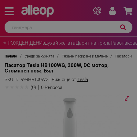
⭐ РОЖДЕН ДЕН
Издухай жегата
Царят на грила
Разопакова
Начало
Уреди за кухнята
Рязане, пасиране и мелене
Пасатори
Пасатор Tesla HB100WG, 200W, DC мотор,
Стоманен нож, Бял
SKU ID:
999HB100WG
Виж още от
Tesla
★
★
★
★
★
(0)
0 Въпроса