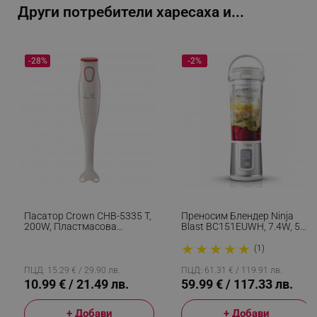
Други потребители харесаха и...
-28%
-2%
segmentifyExtension
.alleop.bg
sgfUserUpdateData
.alleop.bg
Пасатор Crown CHB-5335 T,
Преносим Блендер Ninja
200W, Пластмасова
Blast BC151EUWH, 7.4W, 530
Приставка, Стоманен Нож,
Мл, Стоманен Нож С 6
★
★
★
★
★
Бял/Оранжев
Остриета, Трошене На Лед,
(1)
До 10 Цикъла, Без BPA, USB-
rlv_h_fbp
.alleop.bg
C, Бял
ПЦД: 15.29 € / 29.90 лв.
ПЦД: 61.31 € / 119.91 лв.
10.99 € / 21.49 лв.
59.99 € / 117.33 лв.
rlv_
.alleop.bg
rlv_mode
.alleop.bg
+ Добави
+ Добави