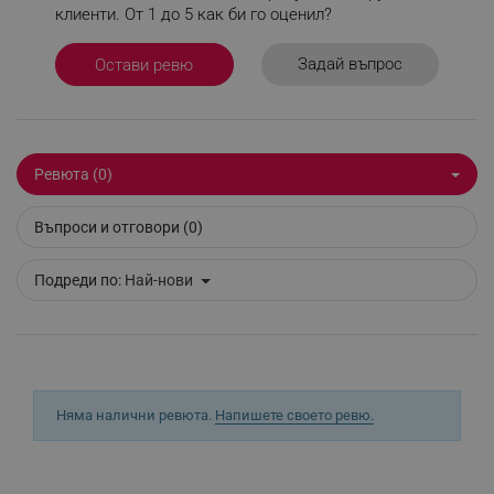
клиенти. От 1 до 5 как би го оценил?
_sgf_delayed_actions,
.alleop.bg
Задай въпрос
Остави ревю
_sgf_delayed_campaigns
.alleop.bg
Ревюта (0)
Въпроси и отговори (0)
Подреди по:
Най-нови
_sgf_npq
.alleop.bg
_sgf_clicked_banners
.alleop.bg
Няма налични ревюта.
Напишете своето ревю.
_sgf_rq
.alleop.bg