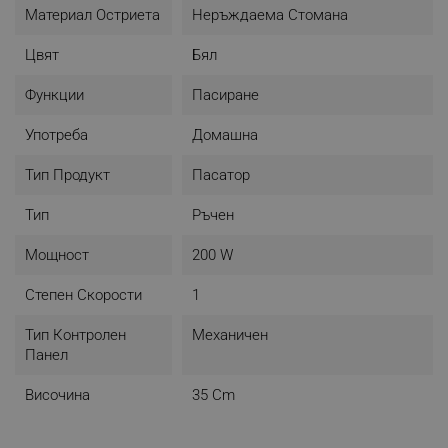
Материал Остриета
Неръждаема Стомана
отстранете приставката на блендера и го измийте с
вода. Това прави устройството доста лесно за
Цвят
Бял
почистване и може да спести място за съхранение.
Функции
Пасиране
Употреба
Домашна
Тип Продукт
Пасатор
Тип
Ръчен
Мощност
200 W
Степен Скорости
1
Тип Контролен
Механичен
Панел
Височина
35 Cm