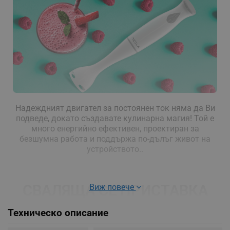
Надеждният двигател за постоянен ток няма да Ви
подведе, докато създавате кулинарна магия! Той е
много енергийно ефективен, проектиран за
безшумна работа и поддържа по-дълъг живот на
устройството..
СВАЛЯЩА СЕ ПРИСТАВКА
Виж повече
ЗА БЛЕНДЕР
Техническо описание
След като приключите с готвенето, просто