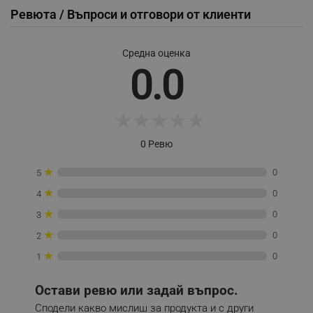
Ревюта / Въпроси и отговори от клиенти
Средна оценка
0.0
_sgf_session_id
.alleop.bg
★
★
★
★
★
_sgf_push_permission_asked
.alleop.bg
Google Privacy Policy
0 Ревю
★
0
5
_sgf_test_mode
.alleop.bg
★
0
4
★
0
3
★
0
2
★
_sgf_tracking
.alleop.bg
0
1
Остави ревю или задай въпрос.
Сподели какво мислиш за продукта и с други