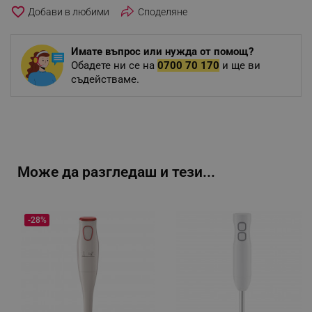
favorite_border
Споделяне
Имате въпрос или нужда от помощ?
Обадете ни се на
0700 70 170
и ще ви
съдействаме.
Може да разгледаш и тези...
-28%