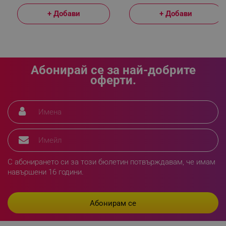
sgfUserUpdateData
.alleop.bg
+ Добави
+ Добави
Абонирай се за най-добрите
оферти.
rlv_h_fbp
.alleop.bg
rlv_
.alleop.bg
rlv_mode
.alleop.bg
rlv_p
.alleop.bg
rlv_g
.alleop.bg
rlv_s
.alleop.bg
С абонирането си за този бюлетин потвърждавам, че имам
rlv_iv
.alleop.bg
навършени 16 години.
rlv_e_pt
.alleop.bg
rlv_e
.alleop.bg
rlv_h_profile
.alleop.bg