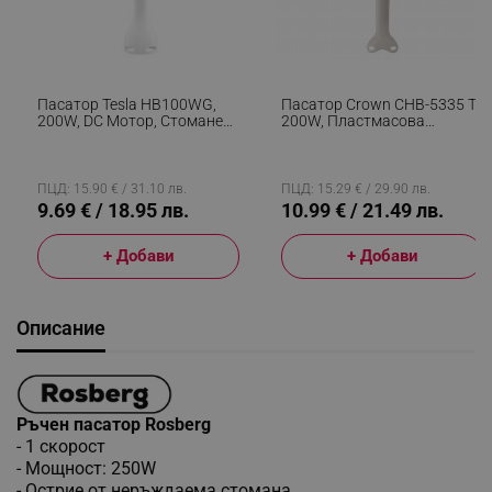
Пасатор Tesla HB100WG,
Пасатор Crown CHB-5335 T,
200W, DC Мотор, Стоманен
200W, Пластмасова
Нож, Бял
Приставка, Стоманен Нож,
Бял/Оранжев
ПЦД: 15.90 € / 31.10 лв.
ПЦД: 15.29 € / 29.90 лв.
9.69 € / 18.95 лв.
10.99 € / 21.49 лв.
+ Добави
+ Добави
Описание
Ръчен пасатор Rosberg
- 1 скорост
- Мощност: 250W
- Острие от неръждаема стомана