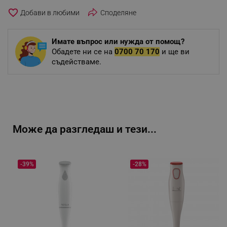
favorite_border
Споделяне
Имате въпрос или нужда от помощ?
Обадете ни се на
0700 70 170
и ще ви
съдействаме.
Може да разгледаш и тези...
-39%
-28%