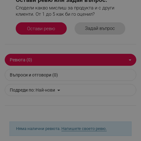
Сподели какво мислиш за продукта и с други
клиенти. От 1 до 5 как би го оценил?
_sgf_test_mode
.alleop.bg
Задай въпрос
Остави ревю
_sgf_tracking
.alleop.bg
Ревюта (0)
Въпроси и отговори (0)
Подреди по:
Най-нови
_sgf_delayed_actions,
.alleop.bg
_sgf_delayed_campaigns
.alleop.bg
Няма налични ревюта.
Напишете своето ревю.