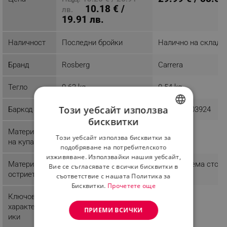
10.18 € /
лв.
19.91 лв.
Наличност
Последни бройки
Налично на склад
Бранд
Rosberg
Carrera
Тегло
0.63 kg
0.54 kg
Този уебсайт използва
Баркод
3800235300800
4250812803924
бисквитки
BULGARIAN
Материал
Метал
Този уебсайт използва бисквитки за
на купата
ROMANIAN
подобряване на потребителското
изживяване. Използвайки нашия уебсайт,
Материал
Неръждаема стом
Вие се съгласявате с всички бисквитки в
остриета
съответствие с нашата Политика за
Бисквитки.
Прочетете още
Ключови
Защита срещу
характерист
прегряване
ПРИЕМИ ВСИЧКИ
ики