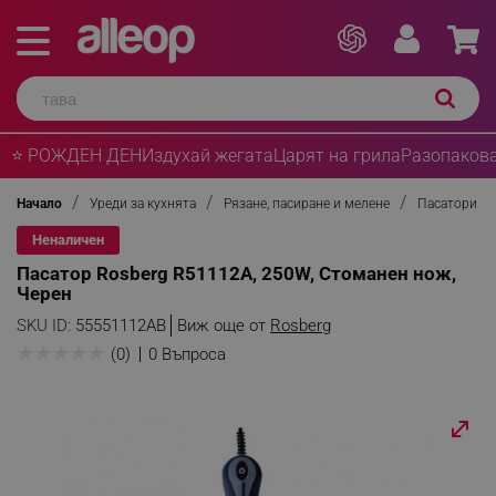
⭐ РОЖДЕН ДЕН
Издухай жегата
Царят на грила
Разопакова
Начало
Уреди за кухнята
Рязане, пасиране и мелене
Пасатори
Неналичен
Пасатор Rosberg R51112A, 250W, Стоманен нож,
Черен
SKU ID:
55551112AB
Виж още от
Rosberg
★
★
★
★
★
(0)
0 Въпроса