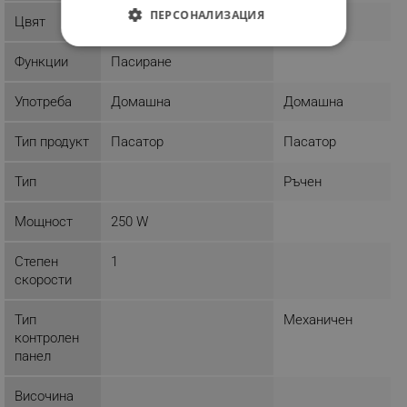
ПЕРСОНАЛИЗАЦИЯ
Цвят
Черен
Сребрист
СТРОГО НЕОБХОДИМО
Функции
Пасиране
ЕФЕКТИВНОСТ
Употреба
Домашна
Домашна
ТАРГЕТИРАНЕ
Тип продукт
Пасатор
Пасатор
ФУНКЦИОНАЛНОСТ
Тип
Ръчен
НЕКЛАСИФИЦИРАНИ
Мощност
250 W
Степен
1
скорости
Строго необходимо
Ефективност
Таргетиране
Функционалност
Тип
Механичен
Некласифицирани
контролен
панел
Строго необходимите бисквитки позволяват
основната функционалност на уебсайта, като
потребителско влизане и управление на
Височина
акаунта. Уебсайтът не може да се използва