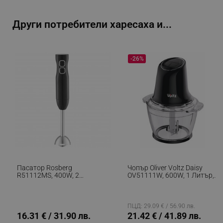
Други потребители харесаха и...
_sgf_npq
.alleop.bg
-26%
_sgf_clicked_banners
.alleop.bg
_sgf_rq
.alleop.bg
Пасатор Rosberg
Чопър Oliver Voltz Daisy
R51112MS, 400W, 2
OV51111W, 600W, 1 Литър,
Скорости, Стоманен
Двоен Стоманен Нож,
Накрайник, Черен
Стъклена Купа, Черен
segmentifyExtension
.alleop.bg
ПЦД: 29.09 € / 56.90 лв.
16.31 € / 31.90 лв.
21.42 € / 41.89 лв.