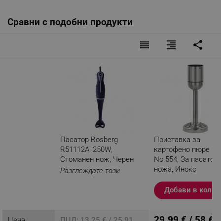
Сравни с подобни продукти
reorder
format_align_right
share
Пасатор Rosberg
Приставка за
R51112A, 250W,
картофено пюре Ca
Стоманен нож, Черен
No.554, За пасатор,
ножа, Инокс
Разглеждате този
продукт
Добави в колич
29.99 € / 58.66
Цена
ПЦД: 13.25 € / 25.91