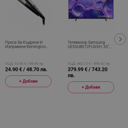
Преса За Къдрене И
Телевизор Samsung
Изправяне Remington
UE55U8072FUXXH, 55'',
S6500 Sleek And Curl,
138 См, 3840x2160 UHD
Керамика, Загряване:
4K, Клас G, Smart TV,
15 Секунди, 150-230C,
HDR, Bluetooth, Wi-Fi,
Златист/черен
Tizen, Черен
ПЦД: 45.96 € / 89.89 лв.
ПЦД: 460.12 € / 899.92 лв.
24.90 € / 48.70 лв.
379.99 € / 743.20
лв.
+ Добави
+ Добави