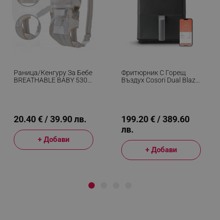
Раница/кенгуру За Бебе
Фритюрник С Горещ
BREATHABLE BABY 5306,
Въздух Cosori Dual Blaze
Ергономична,
CAF-P681S, 1700 W, 6.4
Регулируеми
Л, 12 Програми, 360
Презрамки, Мрежеста
ThermoIQ, Двойни
Вентилаци, Сив
Нагреватели, Черен
20.40 € / 39.90 лв.
199.20 € / 389.60
лв.
+ Добави
+ Добави