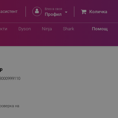
Влез в своя


 асистент
Количка
Профил
укти
Dyson
Ninja
Shark
Помощ
бр
3000999110
роверка на