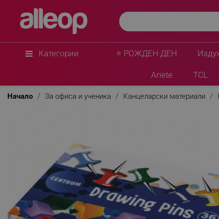
Категории
⭐ РОЖДЕН ДЕН
Изду
Ariete
TCL
Начало
За офиса и ученика
Канцеларски материали