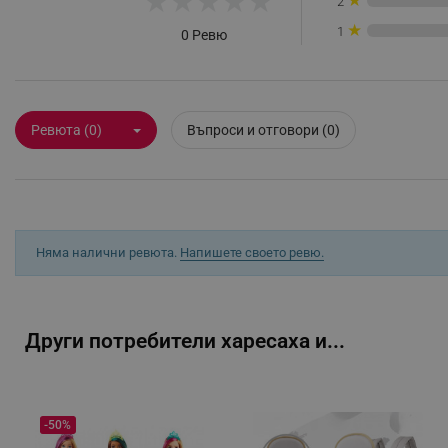
★
★
★
★
★
2
★
Строго н
1
0 Ревю
Строго необходимите биск
акаунта. Уебсайтът не мо
Име
Ревюта (0)
Въпроси и отговори (0)
click_code_ps
_nzm_nosubscribe_92166-
_nzm_idnl_92166-7699
_nzm_noid_92166-7699
Няма налични ревюта.
Напишете своето ревю.
_nzm_id_92166-7699
_sgf_user_id
Други потребители харесаха и...
_sgf_session_id
_sgf_push_permission_as
_sgf_test_mode
-50%