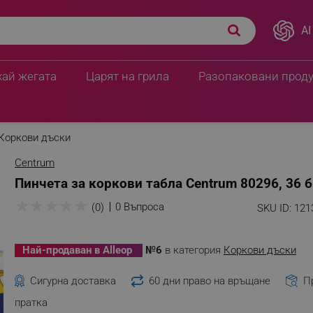
AI
хай жегата
Царят на грила
Разопаковани прод
Коркови дъски
Centrum
Пинчета за коркови табла Centrum 80296, 36 
★
★
★
★
★
0 Въпроса
(0)
SKU ID:
121
Най-продаван в Alleop
№6
в категория
Коркови дъски
Сигурна доставка
60 дни право на връщане
П
пратка