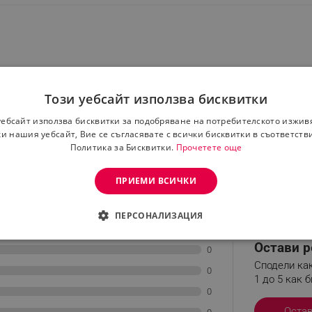
Този уебсайт използва бисквитки
уебсайт използва бисквитки за подобряване на потребителското изжив
и нашия уебсайт, Вие се съгласявате с всички бисквитки в съответств
Политика за Бисквитки.
Прочетете още
ПРИЕМИ ВСИЧКИ
ПЕРСОНАЛИЗАЦИЯ
ДИМО
ЕФЕКТИВНОСТ
ТАРГЕТИРАНЕ
ФУНКЦИО
Остави р
0
Сподели как
АНИ
0
1 до 5 как б
0
Оста