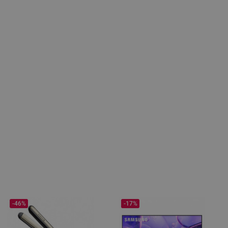
-46%
-17%