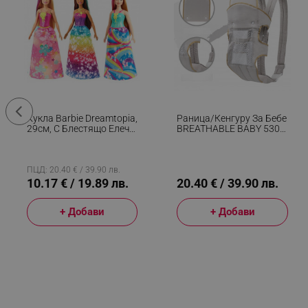
_sgf_tracking
_sgf_delayed_actions,
_sgf_delayed_campaigns
_sgf_npq
Кукла Barbie Dreamtopia,
Раница/кенгуру За Бебе
29см, С Блестящо Елече
BREATHABLE BABY 5306,
_sgf_clicked_banners
И Цветна Пола,
Ергономична,
Многоцветен
Регулируеми
Презрамки, Мрежеста
_sgf_rq
Вентилаци, Сив
ПЦД: 20.40 € / 39.90 лв.
10.17 € / 19.89 лв.
20.40 € / 39.90 лв.
segmentifyExtension
+ Добави
+ Добави
sgfUserUpdateData
rlv_h_fbp
rlv_