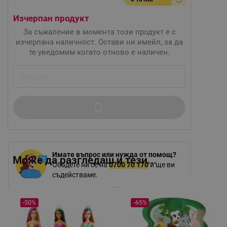
Изчерпан продукт
За съжаление в момента този продукт е с
изчерпана наличност. Остави ни имейл, за да
те уведомим когато отново е наличен.
Имате въпрос или нужда от помощ?
Може да разгледаш и тези...
Обадете ни се на
0700 70 170
и ще ви
съдействаме.
-50%
-65%