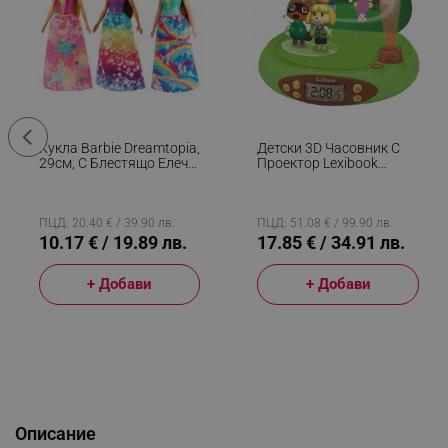
Кукла Barbie Dreamtopia,
Детски 3D Часовник С
29см, С Блестящо Елече
Проектор Lexibook
И Цветна Пола,
Nintendo Animal Crossing
Многоцветен
RP500AC, Аларма, 4
Ефекта, Зелен/кафяв
ПЦД: 20.40 € / 39.90 лв.
ПЦД: 51.08 € / 99.90 лв.
10.17 € / 19.89 лв.
17.85 € / 34.91 лв.
+ Добави
+ Добави
Описание