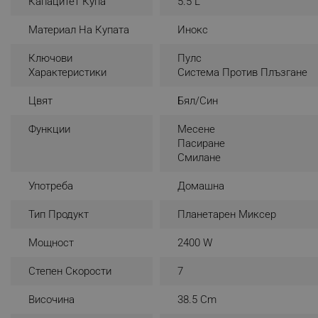
Капацитет Купа
5.5 L
Със своята купа от неръждаема стомана с
вместимост 
_nzm_noid_92166-7699
производителност благодарение на 2400-ватовия си мот
Материал На Купата
Инокс
_nzm_id_92166-7699
искате да приготвит
Ключови
Пулс
_sgf_user_id
Характеристики
Система Против Плъзгане
_sgf_session_id
Цвят
Бял/Син
_sgf_push_permission_as
Функции
Месене
_sgf_test_mode
Пасиране
Смилане
_sgf_tracking
Употреба
Домашна
_sgf_delayed_actions,
Тип Продукт
Планетарен Миксер
Мощност
2400 W
_sgf_delayed_campaigns
Степен Скорости
7
_sgf_npq
Височина
38.5 Cm
_sgf_clicked_banners