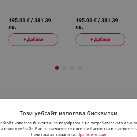
250W, 9 Скорости,
250W, 9 Скорости,
Турбо, Скрит LED
Турбо, Скрит LED
Дисплей, Таймер,
Дисплей, Таймер,
Аксесоари, Син
Аксесоари, Бял
195.00 € / 381.39
195.00 € / 381.39
лв.
лв.
+ Добави
+ Добави
Този уебсайт използва бисквитки
уебсайт използва бисквитки за подобряване на потребителското изжив
и нашия уебсайт, Вие се съгласявате с всички бисквитки в съответств
Политика за Бисквитки.
Прочетете още