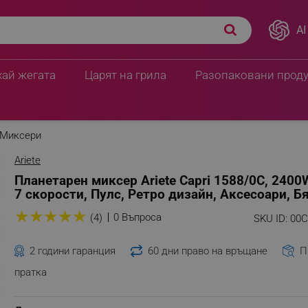
AI
 5.5 л, 7 скорости, Пулс,
ПЦД:
284.74 € / 556.90
199.40 € / 389.9
хай жегата
Царят на грила
Разопаковани прод
Миксери
Ariete
Планетарен миксер Ariete Capri 1588/0C, 2400W
7 скорости, Пулс, Ретро дизайн, Аксесоари, Б
★
★
★
★
★
0 Въпроса
(4)
SKU ID:
00C
2 години гаранция
60 дни право на връщане
П
пратка