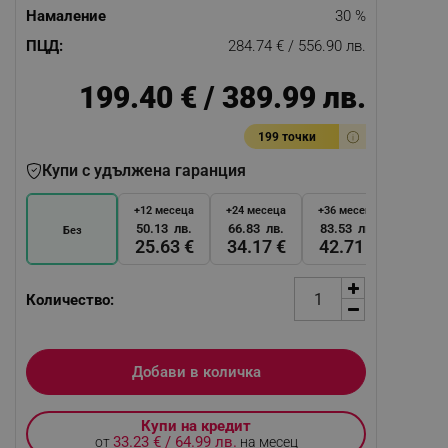
Намаление
30 %
ПЦД:
284.74 € / 556.90 лв.
199.40 € / 389.99 лв.
199 точки
Купи с удължена гаранция
+12 месеца
+24 месеца
+36 месеца
50.13 лв.
66.83 лв.
83.53 лв.
Без
25.63 €
34.17 €
42.71 €
Количество:
Добави в количка
Купи на кредит
33.23 € / 64.99 лв.
от
на месец