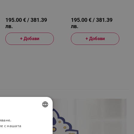
250W, 9 Скорости,
250W, 9 Скорости,
Турбо, Скрит LED
Турбо, Скрит LED
Дисплей, Таймер,
Дисплей, Таймер,
Аксесоари, Черен
Аксесоари, Кремав
195.00 € / 381.39
195.00 € / 381.39
лв.
лв.
+ Добави
+ Добави
яване.
BULGARIAN
ие с нашата
ROMANIAN