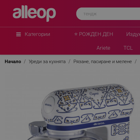
Ariete
Планетарен миксер Ariete Capri 1588/0C, 2400W,
Ретро дизайн, Аксесоари, Бял/Син
★
★
★
★
★
0 Въпроса
(4)
Категории
⭐ РОЖДЕН ДЕН
Изду
Ariete
TCL
Начало
Уреди за кухнята
Рязане, пасиране и мелене