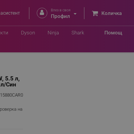
Влез в своя


 асистент
Количка
 лв.
Профил
Добави в количка
9 лв.
укти
Dyson
Ninja
Shark
Помощ
, 5.5 л,
ял/Син
15880CAR0
роверка на