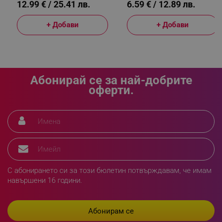
12.99 € / 25.41 лв.
6.59 € / 12.89 лв.
+ Добави
+ Добави
_sgf_npq
.alleop.bg
Абонирай се за най-добрите
_sgf_clicked_banners
.alleop.bg
оферти.
_sgf_rq
.alleop.bg
С абонирането си за този бюлетин потвърждавам, че имам
навършени 16 години.
segmentifyExtension
.alleop.bg