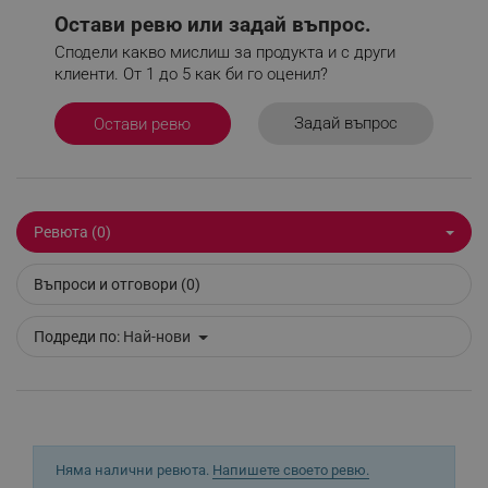
акаунта. Уебсайтът не може да се използва
Остави ревю или задай въпрос.
правилно без строго необходими бисквитки.
Сподели какво мислиш за продукта и с други
Provider /
Име
клиенти. От 1 до 5 как би го оценил?
Домейн
click_code_ps
.alleop.bg
Задай въпрос
Остави ревю
_nzm_nosubscribe_92166-7699
.alleop.bg
_nzm_idnl_92166-7699
.alleop.bg
_nzm_noid_92166-7699
.alleop.bg
Ревюта (0)
_nzm_id_92166-7699
.alleop.bg
_sgf_user_id
.alleop.bg
Въпроси и отговори (0)
Подреди по:
Най-нови
_sgf_session_id
.alleop.bg
_sgf_push_permission_asked
.alleop.bg
Няма налични ревюта.
Напишете своето ревю.