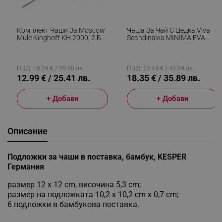
Комплект Чаши За Moscow
Чаша За Чай С Цедка Viva
Mule Kinghoff KH 2000, 2 Бр,
Scandinavia MINIMA EVA
500мл, 2 Сламки,
1006987, 400 Мл, Стъкло,
Неръждаема Стомана,
Бамбук, Прозрачен/кафяв
Меден Цвят
ПЦД: 15.29 € / 29.90 лв.
ПЦД: 22.44 € / 43.89 лв.
12.99 € / 25.41 лв.
18.35 € / 35.89 лв.
+ Добави
+ Добави
Описание
Подложки за чаши в поставка, бамбук, KESPER
Германия
размер 12 x 12 cm, височина 5,3 cm;
размер на подложката 10,2 x 10,2 cm х 0,7 cm;
6 подложки в бамбукова поставка.