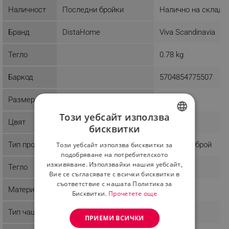
Наличност
Последни бройки
Налично на склад
Бранд
DistaHome
Viva Scandinavia
Тегло
0.78 kg
Баркод
5704854775507
Размер
Голям
Този уебсайт използва
Цвят
Розов
бисквитки
BULGARIAN
Тип продукт
Единичен брой
Този уебсайт използва бисквитки за
ROMANIAN
подобряване на потребителското
изживяване. Използвайки нашия уебсайт,
Тегло
0.78 Kg
Вие се съгласявате с всички бисквитки в
съответствие с нашата Политика за
Материал
Порцелан
Бисквитки.
Прочетете още
Тип чаша
Чай
ПРИЕМИ ВСИЧКИ