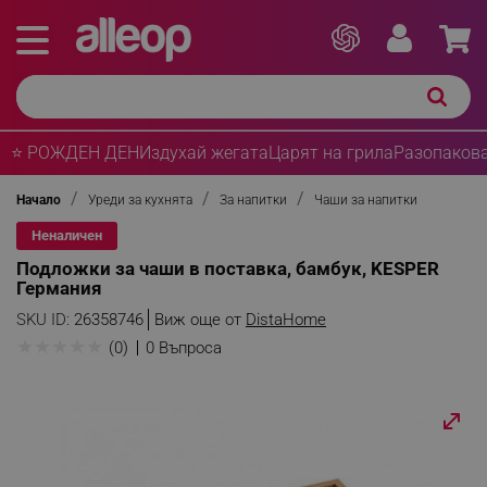
⭐ РОЖДЕН ДЕН
Издухай жегата
Царят на грила
Разопакова
Начало
Уреди за кухнята
За напитки
Чаши за напитки
Неналичен
Подложки за чаши в поставка, бамбук, KESPER
Германия
SKU ID:
26358746
Виж още от
DistaHome
★
★
★
★
★
(0)
0 Въпроса