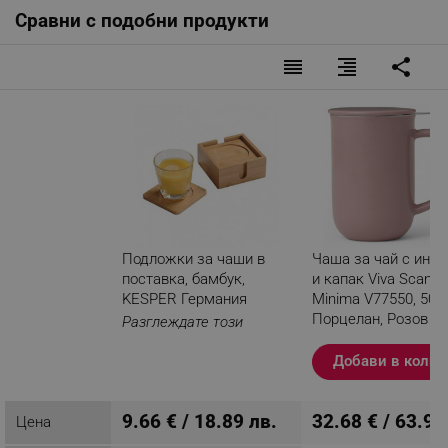
Сравни с подобни продукти
reorder
format_align_right
share
Подложки за чаши в
Чаша за чай с инф
поставка, бамбук,
и капак Viva Scandi
KESPER Германия
Minima V77550, 500
Порцелан, Розов
Разглеждате този
продукт
Добави в колич
9.66 € / 18.89 лв.
32.68 € / 63.92
Цена