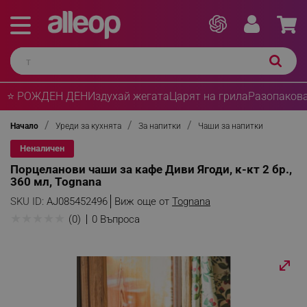
⭐ РОЖДЕН ДЕН
Издухай жегата
Царят на грила
Разопакова
Начало
Уреди за кухнята
За напитки
Чаши за напитки
Неналичен
Порцеланови чаши за кафе Диви Ягоди, к-кт 2 бр.,
360 мл, Tognana
SKU ID:
AJ085452496
Виж още от
Tognana
★
★
★
★
★
(0)
0 Въпроса