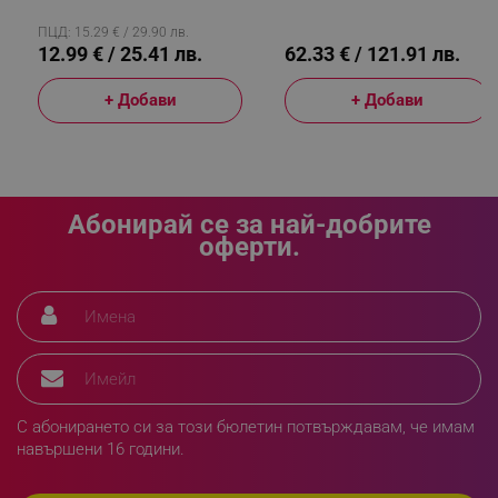
Меден Цвят
Водата, Бял
ПЦД: 15.29 € / 29.90 лв.
12.99 € / 25.41 лв.
62.33 € / 121.91 лв.
_sgf_npq
.alleop.bg
+ Добави
+ Добави
_sgf_clicked_banners
.alleop.bg
Абонирай се за най-добрите
оферти.
_sgf_rq
.alleop.bg
С абонирането си за този бюлетин потвърждавам, че имам
навършени 16 години.
segmentifyExtension
.alleop.bg