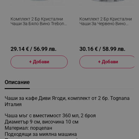
Комплект 2 Бр Кристални
Комплект 2 Бр Кристални
Чаши За Бяло Вино Trebonn
Чаши За Червено Вино
SplitGlass 2025120, 280 Мл,
Trebonn SplitGlass 2025110,
Ø7.3x9 См, Модулна
450 Мл, Ø9.2x10.5 См,
Система, Черен
Модулна Система, Черен
29.14 € / 56.99 лв.
30.16 € / 58.99 лв.
+ Добави
+ Добави
Описание
Чаши за кафе Диви Ягоди, комплект от 2 бр. Tognana
Италия
Чаша мъг с вместимост 360 мл, 2 броя
Диаметър 9 см, височина 10 см
Материал: порцелан
Подходящи за миялна машина