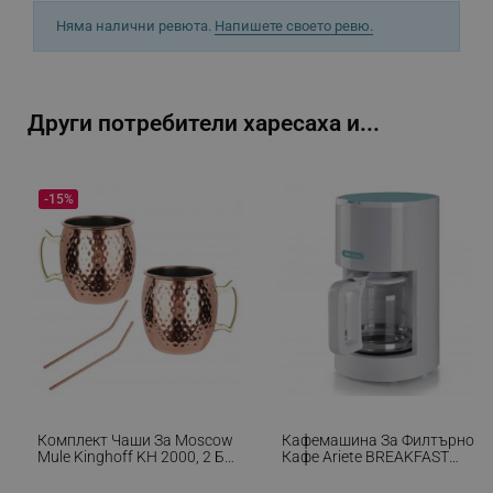
Няма налични ревюта.
Напишете своето ревю.
Google Privacy Policy
_sgf_test_mode
.alleop.bg
Други потребители харесаха и...
-15%
_sgf_tracking
.alleop.bg
_sgf_delayed_actions,
.alleop.bg
Комплект Чаши За Moscow
Кафемашина За Филтърно
Mule Kinghoff KH 2000, 2 Бр,
Кафе Ariete BREAKFAST
_sgf_delayed_campaigns
.alleop.bg
500мл, 2 Сламки,
1394/01, 12 Чаши, 0.600л,
Неръждаема Стомана,
Прозорец За Нивото На