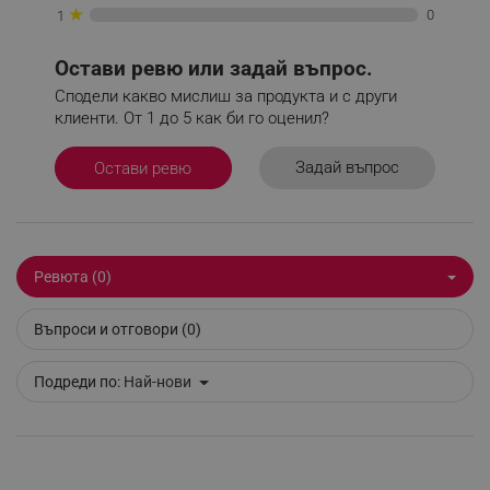
★
0
1
потребителско влизане и управление на
акаунта. Уебсайтът не може да се използва
правилно без строго необходими бисквитки.
Остави ревю или задай въпрос.
Provider /
Име
Сподели какво мислиш за продукта и с други
Домейн
клиенти. От 1 до 5 как би го оценил?
click_code_ps
.alleop.bg
_nzm_nosubscribe_92166-7699
.alleop.bg
Задай въпрос
Остави ревю
_nzm_idnl_92166-7699
.alleop.bg
_nzm_noid_92166-7699
.alleop.bg
_nzm_id_92166-7699
.alleop.bg
Ревюта (0)
_sgf_user_id
.alleop.bg
Въпроси и отговори (0)
Подреди по:
Най-нови
_sgf_session_id
.alleop.bg
_sgf_push_permission_asked
.alleop.bg