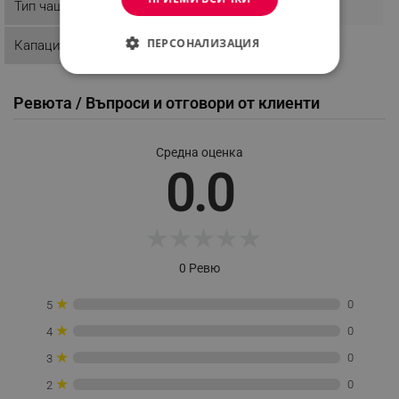
Тип чаша
Чай
ПЕРСОНАЛИЗАЦИЯ
Капацитет
0.500 l
СТРОГО НЕОБХОДИМО
Ревюта / Въпроси и отговори от клиенти
ЕФЕКТИВНОСТ
ТАРГЕТИРАНЕ
Средна оценка
0.0
ФУНКЦИОНАЛНОСТ
НЕКЛАСИФИЦИРАНИ
★
★
★
★
★
0 Ревю
Строго необходимо
Ефективност
★
0
5
Таргетиране
Функционалност
★
0
4
Некласифицирани
★
0
3
★
Строго необходимите бисквитки позволяват
0
2
основната функционалност на уебсайта, като