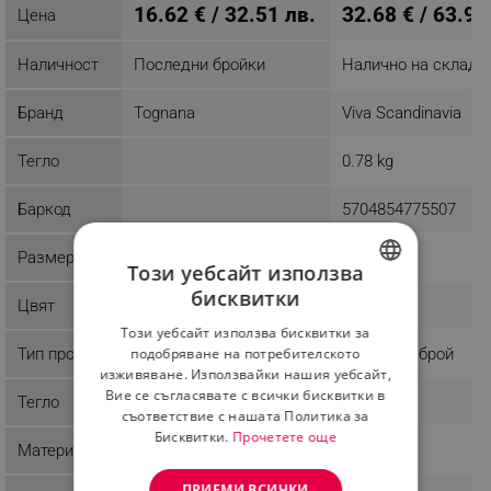
16.62 € / 32.51 лв.
32.68 € / 63.92
Цена
Наличност
Последни бройки
Налично на склад
Бранд
Tognana
Viva Scandinavia
Тегло
0.78 kg
Баркод
5704854775507
Размер
Голям
Този уебсайт използва
бисквитки
Цвят
Розов
BULGARIAN
Този уебсайт използва бисквитки за
ROMANIAN
подобряване на потребителското
Тип продукт
Единичен брой
изживяване. Използвайки нашия уебсайт,
Вие се съгласявате с всички бисквитки в
Тегло
0.78 Kg
съответствие с нашата Политика за
Бисквитки.
Прочетете още
Материал
Порцелан
ПРИЕМИ ВСИЧКИ