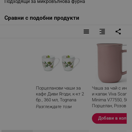
Подходящи за микровълнова фурна
Сравни с подобни продукти
reorder
format_align_right
share
Порцеланови чаши за
Чаша за чай с инф
кафе Диви Ягоди, к-кт 2
и капак Viva Scandi
бр., 360 мл, Tognana
Minima V77550, 500
Порцелан, Розов
Разглеждате този
продукт
Добави в колич