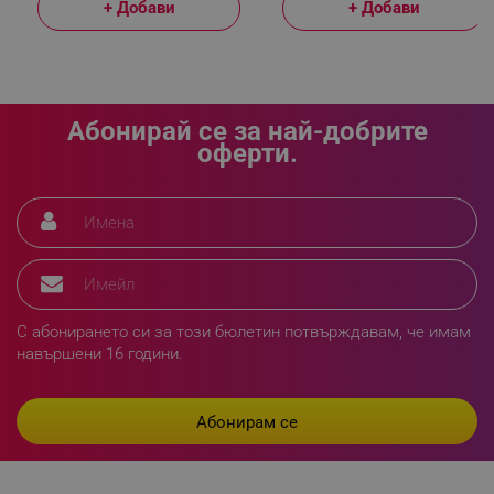
+ Добави
+ Добави
Абонирай се за най-добрите
оферти.
segmentifyExtension
.alleop.bg
sgfUserUpdateData
.alleop.bg
С абонирането си за този бюлетин потвърждавам, че имам
навършени 16 години.
rlv_h_fbp
.alleop.bg
rlv_
.alleop.bg
rlv_mode
.alleop.bg