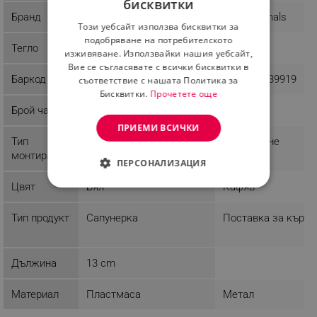
бисквитки
BULGARIAN
Бранд
Fackelmann
Evila Originals
Този уебсайт използва бисквитки за
ROMANIAN
подобряване на потребителското
Тегло
0.04 kg
0.2 kg
изживяване. Използвайки нашия уебсайт,
Вие се съгласявате с всички бисквитки в
Баркод
4008033445719
8681875639919
съответствие с нашата Политика за
Бисквитки.
Прочетете още
Брой части
1
ПРИЕМИ ВСИЧКИ
Тип
Самостоящ
Завинтване
монтиране
ПЕРСОНАЛИЗАЦИЯ
Цвят
Бял
Кафяв
СТРОГО НЕОБХОДИМО
Тип продукт
Сапунерка
Поставка за кърпи
ЕФЕКТИВНОСТ
ТАРГЕТИРАНЕ
Дължина
13 cm
ФУНКЦИОНАЛНОСТ
Материал
Пластмаса
Метал
НЕКЛАСИФИЦИРАНИ