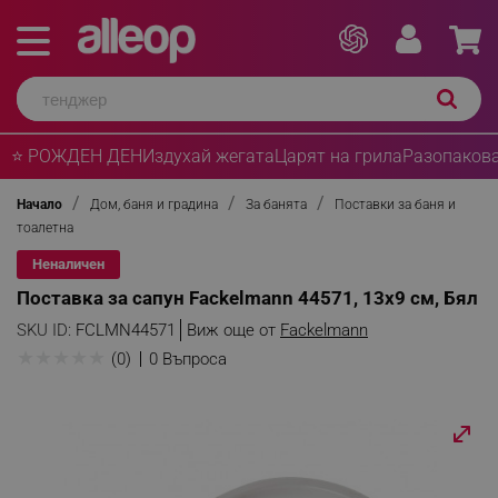
⭐ РОЖДЕН ДЕН
Издухай жегата
Царят на грила
Разопакова
Начало
Дом, баня и градина
За банята
Поставки за баня и
тоалетна
Неналичен
Поставка за сапун Fackelmann 44571, 13x9 см, Бял
SKU ID:
FCLMN44571
Виж още от
Fackelmann
★
★
★
★
★
(0)
0 Въпроса