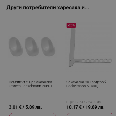
Други потребители харесаха и...
_sgf_delayed_actions,
.alleop.bg
-20%
_sgf_delayed_campaigns
.alleop.bg
_sgf_npq
.alleop.bg
Комплект 3 Бр Закачалки
Закачалка За Гардероб
Стикер Fackelmann 20601
Fackelmann 61490,
Tecno, 4.2 См, Бял
Сгъваема, 24 См, Алуминий,
_sgf_clicked_banners
.alleop.bg
Сребрист
ПЦД: 12.73 € / 24.90 лв.
3.01 € / 5.89 лв.
10.17 € / 19.89 лв.
_sgf_rq
.alleop.bg