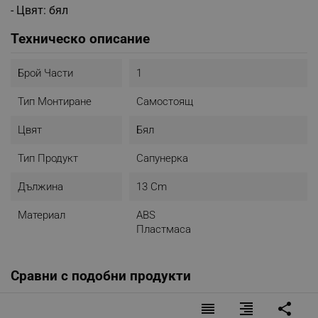
- Цвят: бял
Техническо описание
Брой Части
1
Тип Монтиране
Самостоящ
Цвят
Бял
Тип Продукт
Сапунерка
Дължина
13 Cm
Материал
ABS
Пластмаса
Сравни с подобни продукти
reorder
format_align_right
share