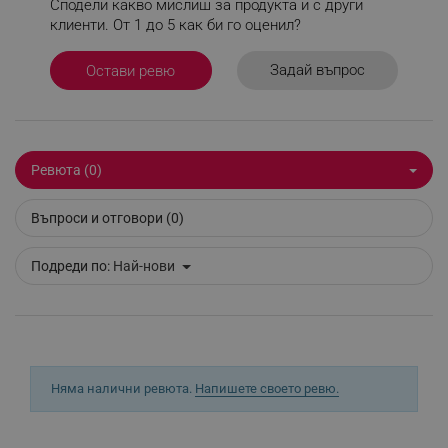
_sgf_user_id
.alleop.bg
Сподели какво мислиш за продукта и с други
клиенти. От 1 до 5 как би го оценил?
Задай въпрос
Остави ревю
_sgf_session_id
.alleop.bg
Ревюта (0)
_sgf_push_permission_asked
.alleop.bg
Google Privacy Policy
Въпроси и отговори (0)
Подреди по:
Най-нови
_sgf_test_mode
.alleop.bg
_sgf_tracking
.alleop.bg
Няма налични ревюта.
Напишете своето ревю.