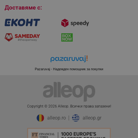
Доставяме с:
XSRF-TOKEN
promo.alleop.bg
Pazaruvaj - Надежден помощник за покупки
PHPSESSID
PHP.net
www.alleop.bg
Copyright © 2026 Alleop. Bcичĸи пpaвa зaпaзeни!
alleop.ro
alleop.gr