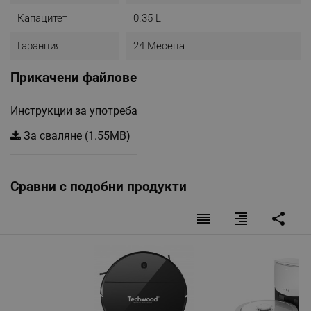
Капацитет
0.35 L
Гаранция
24 Месеца
Прикачени файлове
Инструкции за употреба
За сваляне (1.55MB)
Сравни с подобни продукти
reorder
format_align_right
share