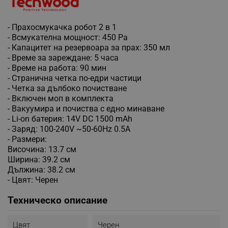
- Прахосмукачка робот 2 в 1
- Всмукателна мощност: 450 Pa
- Капацитет на резервоара за прах: 350 мл
- Време за зареждане: 5 часа
- Време на работа: 90 мин
- Странична четка по-едри частици
- Четка за дълбоко почистване
- Включен моп в комплекта
- Вакуумира и почиства с едно минаване
- Li-on батерия: 14V DC 1500 mAh
- Заряд: 100-240V ~50-60Hz 0.5A
- Размери:
Височина: 13.7 см
Ширина: 39.2 см
Дължина: 38.2 см
- Цвят: Черен
Техническо описание
Цвят
Черен