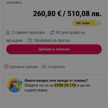
опаковка
260,80 € / 510,08 лв.
306 точки
2 години гаранция
60 дни право на
връщане
Проверка на пратка
Добави в количка
favorite_border
Споделяне
Имате въпрос или нужда от помощ?
Обадете ни се на
0700 70 170
и ще ви
съдействаме.