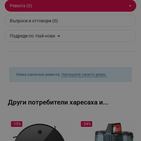
Ревюта (0)
Въпроси и отговори (0)
segmentifyExtension
.alleop.bg
Подреди по:
Най-нови
sgfUserUpdateData
.alleop.bg
Няма налични ревюта.
Напишете своето ревю.
rlv_h_fbp
.alleop.bg
Други потребители харесаха и...
rlv_
.alleop.bg
rlv_mode
.alleop.bg
-15%
-24%
rlv_p
.alleop.bg
rlv_g
.alleop.bg