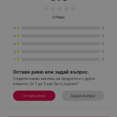
★
★
★
★
★
0 Ревю
_sgf_delayed_campaigns
.alleop.bg
★
0
5
★
0
4
★
0
3
★
_sgf_npq
.alleop.bg
0
2
★
0
1
Остави ревю или задай въпрос.
_sgf_clicked_banners
.alleop.bg
Сподели какво мислиш за продукта и с други
клиенти. От 1 до 5 как би го оценил?
Задай въпрос
Остави ревю
_sgf_rq
.alleop.bg