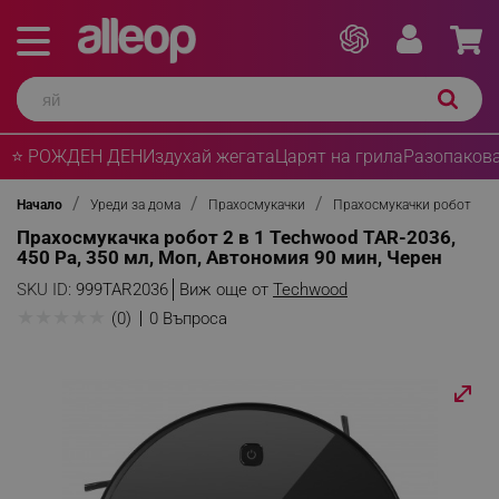
⭐ РОЖДЕН ДЕН
Издухай жегата
Царят на грила
Разопакова
Начало
Уреди за дома
Прахосмукачки
Прахосмукачки робот
Прахосмукачка робот 2 в 1 Techwood TAR-2036,
450 Pa, 350 мл, Моп, Автономия 90 мин, Черен
SKU ID:
999TAR2036
Виж още от
Techwood
★
★
★
★
★
(0)
0 Въпроса