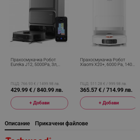
Прахосмукачка Робот
Прахосмукачка Робот
Eureka J12, 5000Pa, 3л,
Xiaomi X20+, 6000 Pa, 140
300м2, Автономия До 150
Мин, 0.35/4 Л, Функция Моп,
Мин, LiDAR, DuoDetect AI 3D,
Самоизпразваща Станция,
Гласов Контрол, HEPA 11,
LDS Навигация, Избягване
Черен
На Предмети, Мобилно
ПЦД: 766.93 € / 1499.98 лв.
ПЦД: 511.28 € / 999.98 лв.
Приложение, Бял
429.99 € / 840.99 лв.
365.57 € / 714.99 лв.
+ Добави
+ Добави
Описание
Прикачени файлове