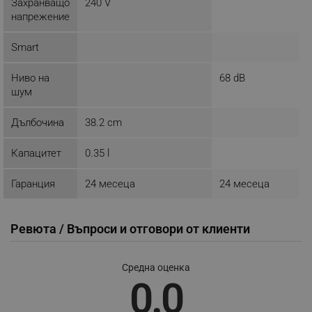
Захранващо
240 V
напрежение
_sgf_session_id
.alleop.bg
Smart
_sgf_push_permission_asked
.alleop.bg
Ниво на
68 dB
шум
Google Privacy Policy
Дълбочина
38.2 cm
_sgf_test_mode
.alleop.bg
Капацитет
0.35 l
Гаранция
24 месеца
24 месеца
_sgf_tracking
.alleop.bg
Ревюта / Въпроси и отговори от клиенти
Средна оценка
0.0
_sgf_delayed_actions,
.alleop.bg