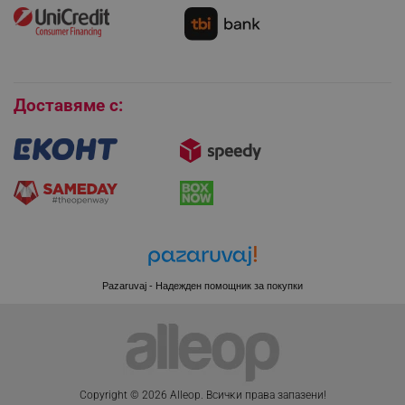
Как да се абонирам за имейл бюлетина?
editor.alleop.bg
Условия за връщане
Покупки на изплащане
Бисквитки
Доставяме с:
Pazaruvaj - Надежден помощник за покупки
CookieScriptConsent
CookieScript
.alleop.bg
Copyright © 2026 Alleop. Bcичĸи пpaвa зaпaзeни!