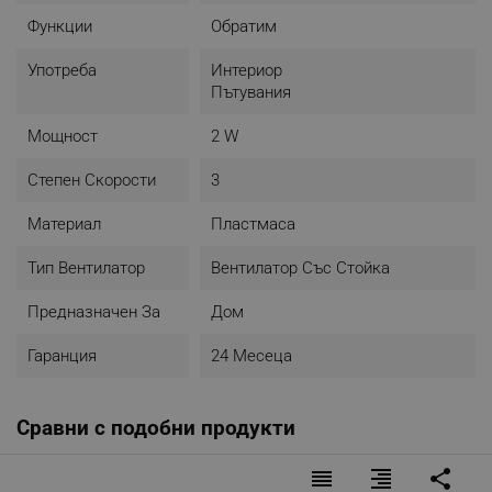
Функции
Oбратим
Употреба
Интериор
Пътувания
Мощност
2 W
Степен Скорости
3
Материал
Пластмаса
Тип Вентилатор
Вентилатор Със Стойка
Предназначен За
Дом
Гаранция
24 Месеца
Сравни с подобни продукти
reorder
format_align_right
share