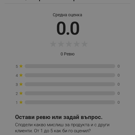
Средна оценка
0.0
_sgf_session_id
.alleop.bg
★
★
★
★
★
_sgf_push_permission_asked
.alleop.bg
0 Ревю
Google Privacy Policy
★
0
5
★
0
4
_sgf_test_mode
.alleop.bg
★
0
3
★
0
2
★
0
1
_sgf_tracking
.alleop.bg
Остави ревю или задай въпрос.
Сподели какво мислиш за продукта и с други
клиенти. От 1 до 5 как би го оценил?