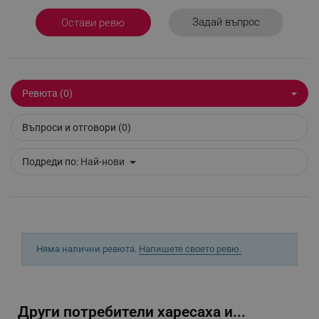
Задай въпрос
Остави ревю
_sgf_delayed_actions,
.alleop.bg
Ревюта (0)
_sgf_delayed_campaigns
.alleop.bg
Въпроси и отговори (0)
Подреди по:
Най-нови
_sgf_npq
.alleop.bg
_sgf_clicked_banners
.alleop.bg
Няма налични ревюта.
Напишете своето ревю.
_sgf_rq
.alleop.bg
Други потребители харесаха и...