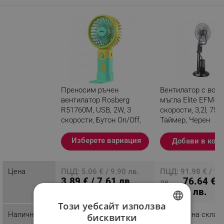
Преносим ръчен
Вентилатор с водн
вентилатор Rosberg
мъгла Elite EFM-13
R51760M, USB, 2W, 3
скорости, 3,2l, 75W
скорости, Бутон On/Off,
Таймер, Черен
Син/Жълт
Изберете вариация
Добави в кол
Разглеждате този
продукт
Цена
ПЦД: 5.06 € / 9.90 лв.
ПЦД: 91.98 € / 17
3.89 € / 7.61 лв.
76.64 € /
лв.
149.89 лв.
Този уебсайт използва
Наличност
Налично на склад
Налично на склад
бисквитки
BULGARIAN