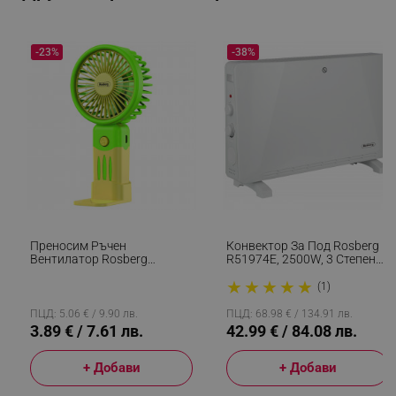
-23%
-38%
segmentifyExtension
.alleop.bg
sgfUserUpdateData
.alleop.bg
Преносим Ръчен
Конвектор За Под Rosberg
Вентилатор Rosberg
R51974E, 2500W, 3 Степени,
R51760M, USB, 2W, 3
Термостат, Авто.
★
★
★
★
★
Скорости, Бутон On/Off,
Изключване, Бял
(1)
Жълт/Зелен
ПЦД: 5.06 € / 9.90 лв.
ПЦД: 68.98 € / 134.91 лв.
rlv_h_fbp
.alleop.bg
3.89 € / 7.61 лв.
42.99 € / 84.08 лв.
rlv_
.alleop.bg
+ Добави
+ Добави
rlv_mode
.alleop.bg
rlv_p
.alleop.bg