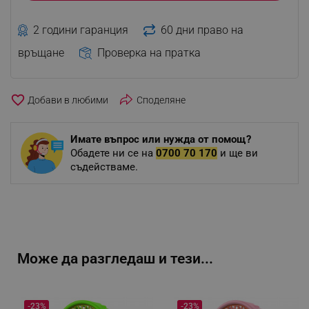
2 години гаранция
60 дни право на
връщане
Проверка на пратка
favorite_border
Споделяне
Имате въпрос или нужда от помощ?
Обадете ни се на
0700 70 170
и ще ви
съдействаме.
Може да разгледаш и тези...
-23%
-23%