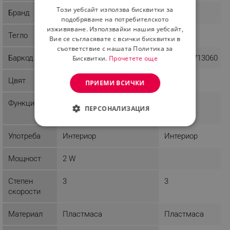
Този уебсайт използва бисквитки за
Бранд
Rosberg
Elite
ROMANIAN
подобряване на потребителското
изживяване. Използвайки нашия уебсайт,
Тегло
0.12 kg
8.31 kg
Вие се съгласявате с всички бисквитки в
съответствие с нашата Политика за
Баркод
3800237048212
9003898713060
Бисквитки.
Прочетете още
Цвят
Жълт
Черен
ПРИЕМИ ВСИЧКИ
Функции
Oбратим
Таймер
ПЕРСОНАЛИЗАЦИЯ
СТРОГО НЕОБХОДИМО
Употреба
Интериор
Интериор
ЕФЕКТИВНОСТ
Мощност
2 W
ТАРГЕТИРАНЕ
Степен
3
3
ФУНКЦИОНАЛНОСТ
скорости
НЕКЛАСИФИЦИРАНИ
Материал
Пластмаса
Пластмаса