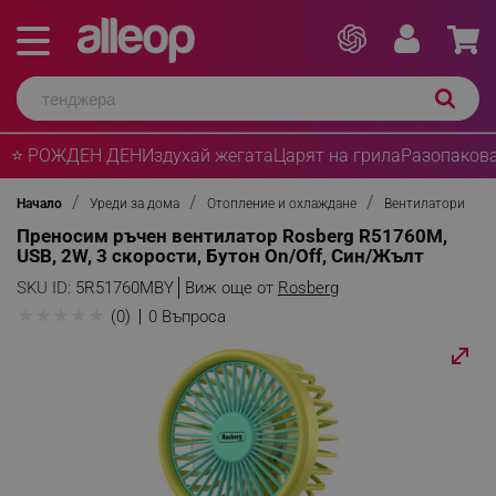
⭐ РОЖДЕН ДЕН
Издухай жегата
Царят на грила
Разопакова
Начало
Уреди за дома
Отопление и охлаждане
Вентилатори
Преносим ръчен вентилатор Rosberg R51760M,
USB, 2W, 3 скорости, Бутон On/Off, Син/Жълт
SKU ID:
5R51760MBY
Виж още от
Rosberg
★
★
★
★
★
(0)
0 Въпроса