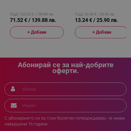
72 Части, За 12 Човека,
5 Части, Бук И Найлон, Сив
Куфар, Неръждаема
Стомана, Сребрист
_sgf_rq
.alleop.bg
ПЦД: 102.20 € / 199.89 лв.
ПЦД: 20.40 € / 39.90 лв.
71.52 € / 139.88 лв.
13.24 € / 25.90 лв.
+ Добави
+ Добави
segmentifyExtension
.alleop.bg
Абонирай се за най-добрите
оферти.
sgfUserUpdateData
.alleop.bg
С абонирането си за този бюлетин потвърждавам, че имам
навършени 16 години.
rlv_h_fbp
.alleop.bg