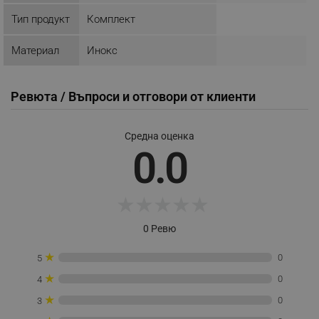
Тип продукт
Комплект
НЕКЛАСИФИЦИРАНИ
Материал
Инокс
Строго необходимо
Ефективност
Ревюта / Въпроси и отговори от клиенти
Таргетиране
Функционалност
Некласифицирани
Средна оценка
0.0
Строго необходимите бисквитки позволяват
основната функционалност на уебсайта, като
потребителско влизане и управление на
акаунта. Уебсайтът не може да се използва
★
★
★
★
★
правилно без строго необходими бисквитки.
Provider /
Име
0 Ревю
Домейн
click_code_ps
.alleop.bg
★
0
5
_nzm_nosubscribe_92166-7699
.alleop.bg
★
0
4
_nzm_idnl_92166-7699
.alleop.bg
★
0
3
_nzm_noid_92166-7699
.alleop.bg