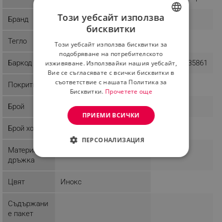
Този уебсайт използва
Бранд
Hausberg
Kinghoff
бисквитки
BULGARIAN
Тегло
0.82 kg
0.23 kg
Този уебсайт използва бисквитки за
ROMANIAN
подобряване на потребителското
Баркод
6423808028634
5908287235861
изживяване. Използвайки нашия уебсайт,
Вие се съгласявате с всички бисквитки в
съответствие с нашата Политика за
Покритие
Бисквитки.
Прочетете още
Брой
16
ПРИЕМИ ВСИЧКИ
Брой хора
4
ПЕРСОНАЛИЗАЦИЯ
Материал
Инокс
СТРОГО НЕОБХОДИМО
дръжка
ЕФЕКТИВНОСТ
Цвят
Инокс
ТАРГЕТИРАНЕ
Съдържани
е пакет
ФУНКЦИОНАЛНОСТ