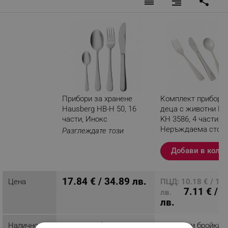
reorder
format_align_right
share
Прибори за хранене
Комплект прибори 
Hausberg HB-H 50, 16
деца с животни Kin
части, Инокс
KH 3586, 4 части, Г
Неръждаема стом
Разглеждате този
продукт
Добави в коли
17.84 € / 34.89 лв.
Цена
ПЦД: 10.18 € / 19.
7.11 € / 1
лв.
лв.
Наличност
Последни бройки
Последни бройки