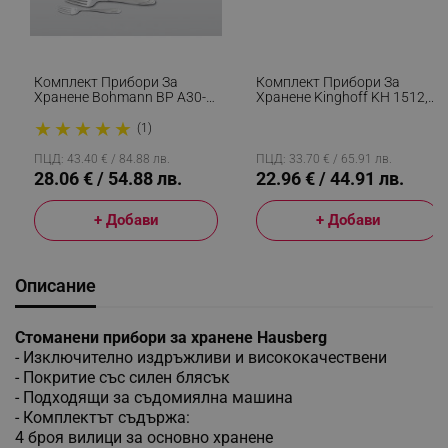
Комплект Прибори За
Комплект Прибори За
Хранене Bohmann BP A30-
Хранене Kinghoff KH 1512,
SM, Кутия, 30 Бр, Инокс
24 Части, За 6 Човека,
★
★
★
★
★
Неръждаема Стомана,
(1)
Сребрист
ПЦД: 43.40 € / 84.88 лв.
ПЦД: 33.70 € / 65.91 лв.
28.06 € / 54.88 лв.
22.96 € / 44.91 лв.
+ Добави
+ Добави
Описание
Стоманени прибори за хранене Hausberg
- Изключително издръжливи и висококачествени
- Покритие със силен блясък
- Подходящи за съдомиялна машина
-
Комплектът съдържа:
4 броя вилици за основно хранене