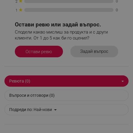
★
0
2
_nzm_id_92166-7699
.alleop.bg
★
0
1
_sgf_user_id
.alleop.bg
Остави ревю или задай въпрос.
Сподели какво мислиш за продукта и с други
клиенти. От 1 до 5 как би го оценил?
_sgf_session_id
.alleop.bg
Задай въпрос
Остави ревю
_sgf_push_permission_asked
.alleop.bg
Google Privacy Policy
Ревюта (0)
Въпроси и отговори (0)
_sgf_test_mode
.alleop.bg
Подреди по:
Най-нови
_sgf_tracking
.alleop.bg