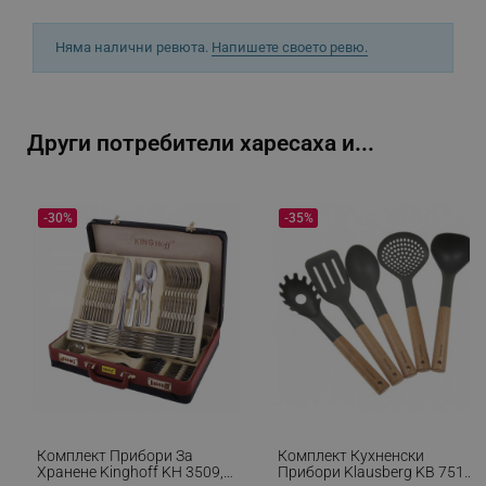
Няма налични ревюта.
Напишете своето ревю.
_sgf_delayed_actions,
.alleop.bg
Други потребители харесаха и...
-30%
-35%
_sgf_delayed_campaigns
.alleop.bg
_sgf_npq
.alleop.bg
_sgf_clicked_banners
.alleop.bg
Комплект Прибори За
Комплект Кухненски
Хранене Kinghoff KH 3509,
Прибори Klausberg KB 7511,