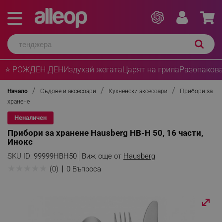
⭐ РОЖДЕН ДЕН
Издухай жегата
Царят на грила
Разопакова
Начало
Съдове и аксесоари
Кухненски аксесоари
Прибори за
хранене
Неналичен
Прибори за хранене Hausberg HB-H 50, 16 части,
Инокс
SKU ID:
99999HBH50
Виж още от
Hausberg
★
★
★
★
★
(0)
0 Въпроса