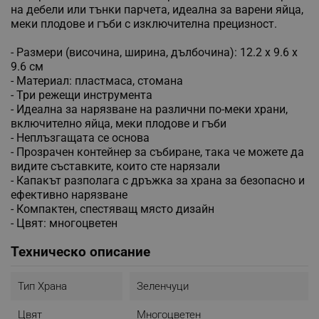
на дебели или тънки парчета, идеална за варени яйца,
меки плодове и гъби с изключителна прецизност.
- Размери (височина, ширина, дълбочина): 12.2 х 9.6 х
9.6 см
- Материал: пластмаса, стомана
- Три режещи инструмента
- Идеална за нарязване на различни по-меки храни,
включително яйца, меки плодове и гъби
- Неплъзгащата се основа
- Прозрачен контейнер за събиране, така че можете да
видите съставките, които сте нарязали
- Капакът разполага с дръжка за храна за безопасно и
ефективно нарязване
- Компактен, спестяващ място дизайн
- Цвят: многоцветен
Техническо описание
Тип Храна
Зеленчуци
Цвят
Многоцветен