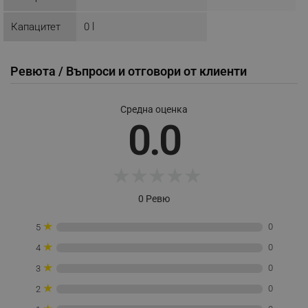
потребителско влизане и управление на
акаунта. Уебсайтът не може да се използва
Капацитет
0 l
правилно без строго необходими бисквитки.
Provider /
Име
Домейн
Ревюта / Въпроси и отговори от клиенти
click_code_ps
.alleop.bg
_nzm_nosubscribe_92166-7699
.alleop.bg
Средна оценка
_nzm_idnl_92166-7699
.alleop.bg
0.0
_nzm_noid_92166-7699
.alleop.bg
_nzm_id_92166-7699
.alleop.bg
★
★
★
★
★
_sgf_user_id
.alleop.bg
0 Ревю
★
0
5
★
0
_sgf_session_id
.alleop.bg
4
★
0
3
★
0
2
_sgf_push_permission_asked
.alleop.bg