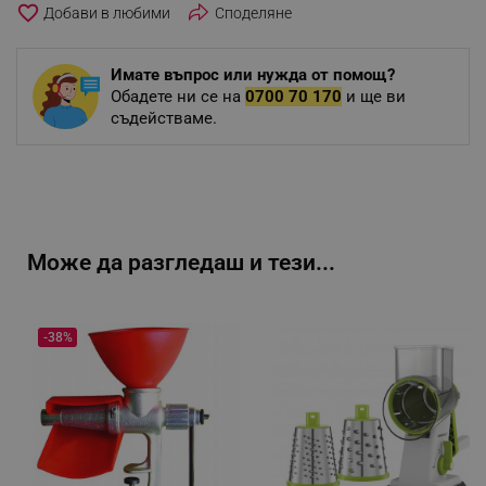
favorite_border
Споделяне
Имате въпрос или нужда от помощ?
Обадете ни се на
0700 70 170
и ще ви
съдействаме.
Може да разгледаш и тези...
-38%