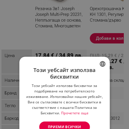
Резачка 3в1 Joseph
Орехотрошачка Kin
Joseph Multi-Prep 20231,
KH 1301, Регулируе
Неплъзгаща се основа,
Стомана/дърво
Стомана, Многоцветен
Разглеждате този
Добави в колич
продукт
17.84 € / 34.89 лв.
Цена
ПЦД: 15.29 € / 29.
14.27 € /
лв.
27.91 лв.
Този уебсайт използва
бисквитки
BULGARIAN
Наличност
Последни бройки
Налично на склад
Този уебсайт използва бисквитки за
ROMANIAN
подобряване на потребителското
Бранд
Joseph Joseph
Kinghoff
изживяване. Използвайки нашия уебсайт,
Вие се съгласявате с всички бисквитки в
Тегло
0.28 kg
0.69 kg
съответствие с нашата Политика за
Бисквитки.
Прочетете още
Баркод
5028420009910
5908287213012
ПРИЕМИ ВСИЧКИ