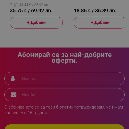
Многоцветен
Сив/зелен
ПЦД: 44.44 € / 86.92 лв.
35.75 € / 69.92 лв.
18.86 € / 36.89 лв.
sgfUserUpdateData
.alleop.bg
+ Добави
+ Добави
Абонирай се за най-добрите
rlv_h_fbp
.alleop.bg
оферти.
rlv_
.alleop.bg
rlv_mode
.alleop.bg
rlv_p
.alleop.bg
rlv_g
.alleop.bg
rlv_s
.alleop.bg
rlv_iv
.alleop.bg
С абонирането си за този бюлетин потвърждавам, че имам
навършени 16 години.
rlv_e_pt
.alleop.bg
rlv_e
.alleop.bg