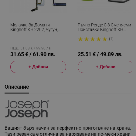
Мелачка За Домати
Ръчно Ренде С 3 Сменяеми
Kinghoff KH 2202, Чугун,
Приставки Kinghoff KH
Широк Фланец, Семенен
1960, Неръждаема
★
★
★
★
★
Сепаратор, Сребрист/
Стомана, Бял/Зелен
(1)
Оранжев
ПЦД: 51.08 € / 99.90 лв.
31.65 € / 61.90 лв.
25.51 € / 49.89 лв.
+ Добави
+ Добави
Описание
Вашият бърз начин за перфектно приготвяне на храна.
Тази резачка е отлична за нарязване на по-меки храни