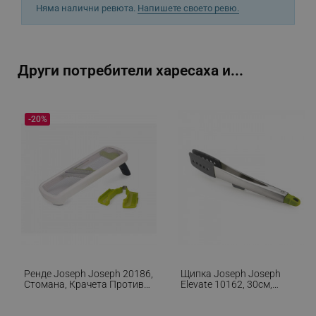
Няма налични ревюта.
Напишете своето ревю.
_sgf_npq
.alleop.bg
Други потребители харесаха и...
-20%
_sgf_clicked_banners
.alleop.bg
_sgf_rq
.alleop.bg
Ренде Joseph Joseph 20186,
Щипка Joseph Joseph
Стомана, Крачета Против
Elevate 10162, 30см,
segmentifyExtension
.alleop.bg
Пързаляне, Стомана, 3
Неръждаема Стомана,
Нива На Рязане,
Термоустойчива До 270C,