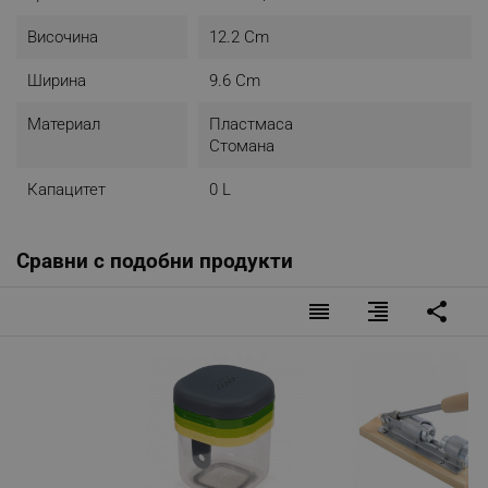
Височина
12.2 Cm
Ширина
9.6 Cm
Материал
Пластмаса
Стомана
Капацитет
0 L
Сравни с подобни продукти
reorder
format_align_right
share