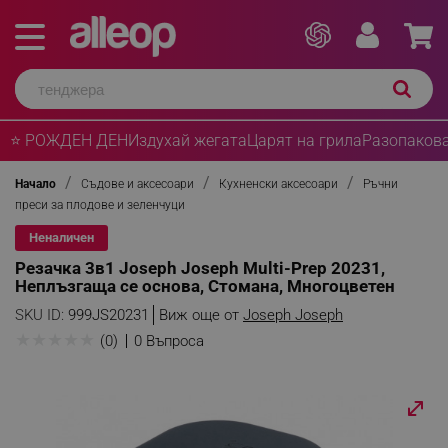
⭐ РОЖДЕН ДЕН
Издухай жегата
Царят на грила
Разопакова
Начало
Съдове и аксесоари
Кухненски аксесоари
Ръчни
преси за плодове и зеленчуци
Неналичен
Резачка 3в1 Joseph Joseph Multi-Prep 20231,
Неплъзгаща се основа, Стомана, Многоцветен
SKU ID:
999JS20231
Виж още от
Joseph Joseph
★
★
★
★
★
(0)
0 Въпроса