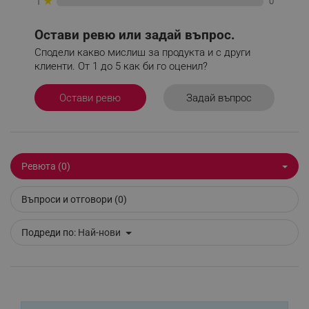
★
0
1
Google Privacy Policy
Остави ревю или задай въпрос.
Сподели какво мислиш за продукта и с други
_sgf_test_mode
.alleop.bg
клиенти. От 1 до 5 как би го оценил?
Задай въпрос
Остави ревю
_sgf_tracking
.alleop.bg
Ревюта (0)
Въпроси и отговори (0)
_sgf_delayed_actions,
.alleop.bg
Подреди по:
Най-нови
_sgf_delayed_campaigns
.alleop.bg