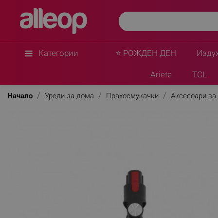
Категории
⭐ РОЖДЕН ДЕН
Изду
Ariete
TCL
Начало
Уреди за дома
Прахосмукачки
Аксесоари за