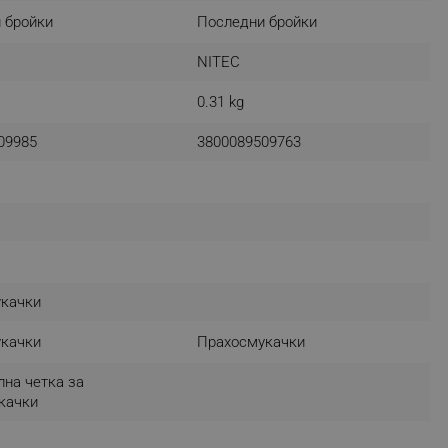
 бройки
Последни бройки
NITEC
fying visitors. The lifetime
0.31 kg
ifying visitor sessions
09985
3800089509763
itor is asked for web push
tor is a test user and can
tor disabled tracking,
y related cookies and local
aign specific data for
качки
качки
Прахосмукачки
aign specific data for
лна четка за
r events stored to be sent
качки
ferent banners clicked by the