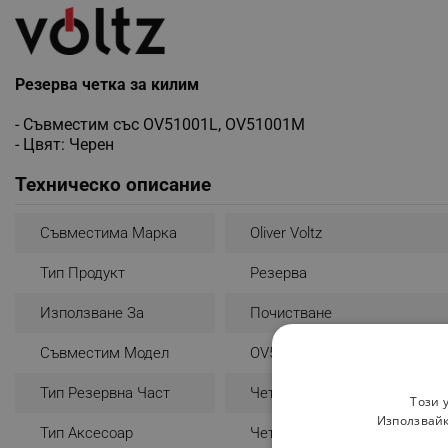
Резерва четка за килим
- Съвместим със OV51001L, OV51001M
- Цвят: Черен
Техническо описание
Съвместима Марка
Oliver Voltz
Тип Продукт
Резерва
Използване За
Почистване
Съвместим Модел
OV51001L, OV51001M
Тип Резервна Част
Четка За Килим
Този 
Използвайк
Тип Аксесоар
Четка