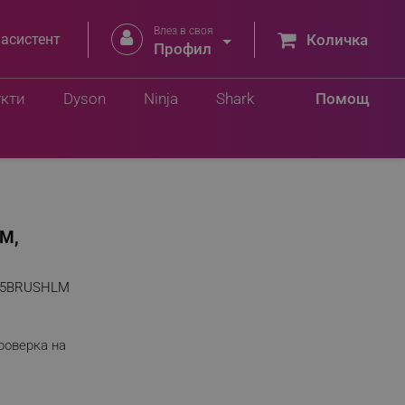
Влез в своя


 асистент
Количка
Профил
укти
Dyson
Ninja
Shark
Помощ
1M,
55BRUSHLM
роверка на