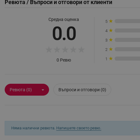
Ревюта / Въпроси и отговори от клиенти
_sgf_rq
Средна оценка
★
5
0.0
segmentifyExtension
★
4
sgfUserUpdateData
★
3
★
★
★
★
★
★
2
rlv_h_fbp
★
1
0 Ревю
rlv_
rlv_mode
rlv_p
Ревюта (0)
Въпроси и отговори (0)
rlv_g
rlv_s
rlv_iv
rlv_e_pt
Няма налични ревюта.
Напишете своето ревю.
rlv_e
rlv_h_profile