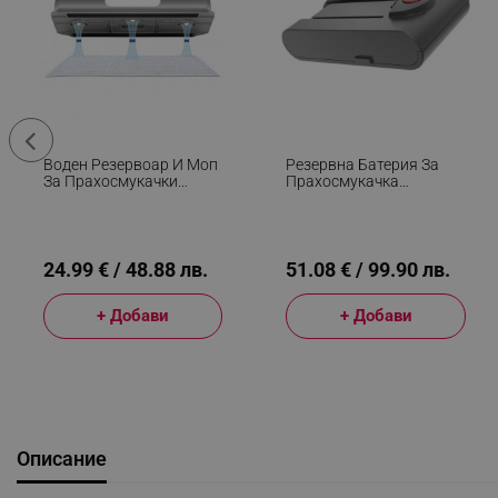
Воден Резервоар И Моп
Резервна Батерия За
За Прахосмукачки
Прахосмукачка
Jimmy B0C62960003R,
OV51001L, 25.9 V, 2500
Съвместими С Jimmy H8
MAh, Сив
Flex / H9 Flex / H10 Flex,
Сив
24.99 € / 48.88 лв.
51.08 € / 99.90 лв.
+ Добави
+ Добави
Описание