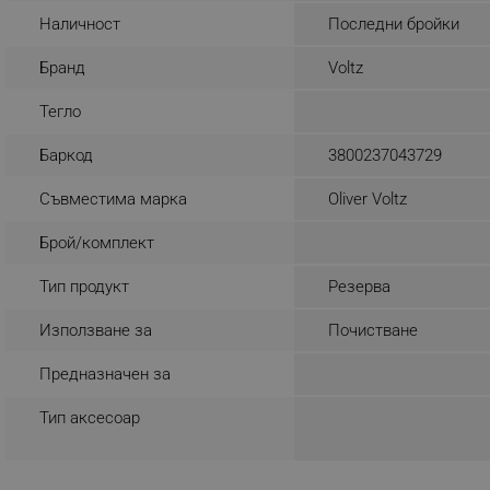
Наличност
Последни бройки
_nzm_noid_92166-7699
_nzm_id_92166-7699
Бранд
Voltz
_sgf_user_id
Тегло
_sgf_session_id
Баркод
3800237043729
_sgf_push_permission_as
Съвместима марка
Oliver Voltz
_sgf_test_mode
Брой/комплект
_sgf_tracking
Тип продукт
Резерва
_sgf_delayed_actions,
Използване за
Почистване
Предназначен за
_sgf_delayed_campaigns
Тип аксесоар
_sgf_npq
_sgf_clicked_banners