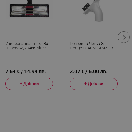
Универсална Четка За
Резервна Четка За
Прахосмукачки Nitec
Процепи AENO ASMGB2,
M81, Без Колелца,
Съвместима Със SM2,
Подходяща За Тръби С
Бял
Диаметър От 28 Mm До
38 Mm, Черен
7.64 € / 14.94 лв.
3.07 € / 6.00 лв.
+ Добави
+ Добави