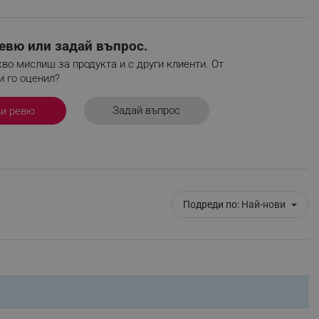
r events which is cancelled
ent to Segmentify servers
евю или задай въпрос.
 visitor installed
во мислиш за продукта и с други клиенти. От
и го оценил?
 visitor’s data including
rship status and
Задай въпрос
ви ревю
Подреди по:
Най-нови