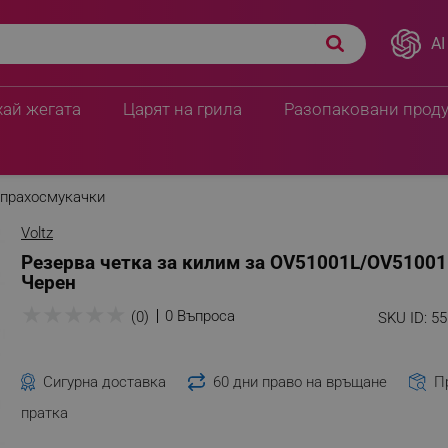
AI
хай жегата
Царят на грила
Разопаковани прод
 прахосмукачки
Voltz
Резерва четка за килим за OV51001L/OV5100
Черен
★
★
★
★
★
0 Въпроса
(0)
SKU ID:
5
Сигурна доставка
60 дни право на връщане
П
пратка