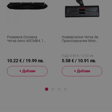
Резервна Основна
Универсална Четка За
Четка Aeno ARCMB4, 1
Прахосмукачки Nitec
Бр, Черен
M88, Без Колелца,
Чупещо Се Рамо,
Подходяща За Тръби С
Диаметър От 28 Mm До
ПЦД: 6.40 € / 12.52 лв.
38 Mm, Черен
10.22 € / 19.99 лв.
5.58 € / 10.91 лв.
+ Добави
+ Добави