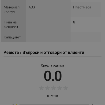
_nzm_idnl_92166-7699
.alleop.bg
Материал
ABS
Пластмаса
_nzm_noid_92166-7699
.alleop.bg
корпус
_nzm_id_92166-7699
.alleop.bg
Нива на
8
_sgf_user_id
.alleop.bg
мощност
Капацитет
_sgf_session_id
.alleop.bg
Ревюта / Въпроси и отговори от клиенти
_sgf_push_permission_asked
.alleop.bg
Средна оценка
0.0
Google Privacy Policy
★
★
★
★
★
_sgf_test_mode
.alleop.bg
0 Ревю