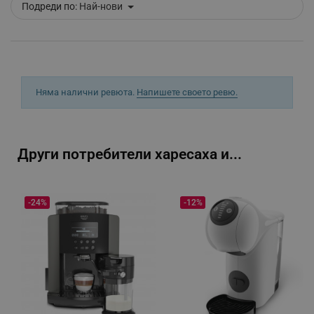
_sgf_clicked_banners
.alleop.bg
Подреди по:
Най-нови
_sgf_rq
.alleop.bg
Няма налични ревюта.
Напишете своето ревю.
Други потребители харесаха и...
segmentifyExtension
.alleop.bg
-24%
-12%
sgfUserUpdateData
.alleop.bg