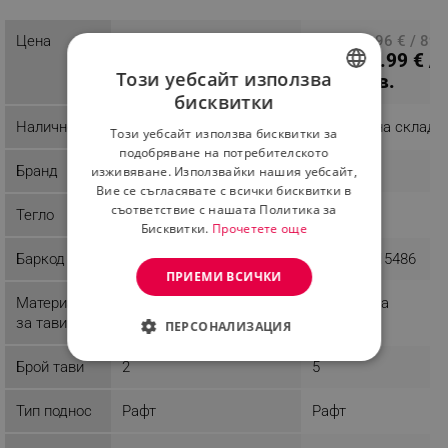
10.18 € / 19.91 лв.
Цена
ПЦД: 45.96 € / 89.
31.99 € /
лв.
Този уебсайт използва
62.57 лв.
бисквитки
BULGARIAN
Наличност
Последни бройки
Налично на склад
Този уебсайт използва бисквитки за
ROMANIAN
подобряване на потребителското
Бранд
InnovaGoods
Esperanza
изживяване. Използвайки нашия уебсайт,
Вие се съгласявате с всички бисквитки в
съответствие с нашата Политика за
Тегло
0.2 kg
2.14 kg
Бисквитки.
Прочетете още
Баркод
8435527814038
5901299915486
ПРИЕМИ ВСИЧКИ
Материали
Пластмаса
Пластмаса
за тави
ПЕРСОНАЛИЗАЦИЯ
СТРОГО НЕОБХОДИМО
Брой тави
2
5
ЕФЕКТИВНОСТ
Тип поднос
Рафт
Рафт
ТАРГЕТИРАНЕ