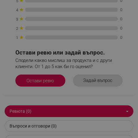
★
0
5
_sgf_tracking
.alleop.bg
★
0
4
★
0
3
★
0
2
★
0
1
_sgf_delayed_actions,
.alleop.bg
Остави ревю или задай въпрос.
Сподели какво мислиш за продукта и с други
клиенти. От 1 до 5 как би го оценил?
_sgf_delayed_campaigns
.alleop.bg
Задай въпрос
Остави ревю
_sgf_npq
.alleop.bg
Ревюта (0)
Въпроси и отговори (0)