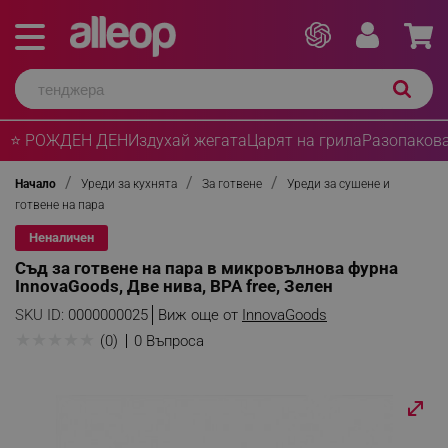
⭐ РОЖДЕН ДЕН
Издухай жегата
Царят на грила
Разопакова
Начало
Уреди за кухнята
За готвене
Уреди за сушене и
готвене на пара
Неналичен
Съд за готвене на пара в микровълнова фурна
InnovaGoods, Две нива, BPA free, Зелен
SKU ID:
0000000025
Виж още от
InnovaGoods
★
★
★
★
★
(0)
0 Въпроса