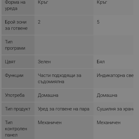
Форма на
Кръг
Кръг
уреда
ФУНКЦИОНАЛНОСТ
Брой зони
2
5
НЕКЛАСИФИЦИРАНИ
за готвене
Тип
програми
Строго необходимо
Ефективност
Таргетиране
Функционалност
Цвят
Зелен
Бял
Некласифицирани
Функции
Части подходящи за
Индикаторна светл
Строго необходимите бисквитки позволяват
съдомиялна
основната функционалност на уебсайта, като
потребителско влизане и управление на
Употреба
Домашна
Домашна
акаунта. Уебсайтът не може да се използва
правилно без строго необходими бисквитки.
Тип продукт
Уред за готвене на пара
Сушилня за храна
Provider /
Име
Домейн
Тип
Механичен
Механичен
click_code_ps
.alleop.bg
контролен
_nzm_nosubscribe_92166-7699
.alleop.bg
панел