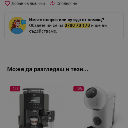
favorite_border
Споделяне
Имате въпрос или нужда от помощ?
Обадете ни се на
0700 70 170
и ще ви
съдействаме.
Може да разгледаш и тези...
-24%
-12%