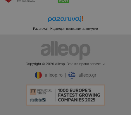
CookieScriptConsent
CookieScript
.alleop.bg
Pazaruvaj - Надежден помощник за покупки
Copyright © 2026 Alleop. Bcичĸи пpaвa зaпaзeни!
alleop.ro
alleop.gr
XSRF-TOKEN
promo.alleop.bg
PHPSESSID
PHP.net