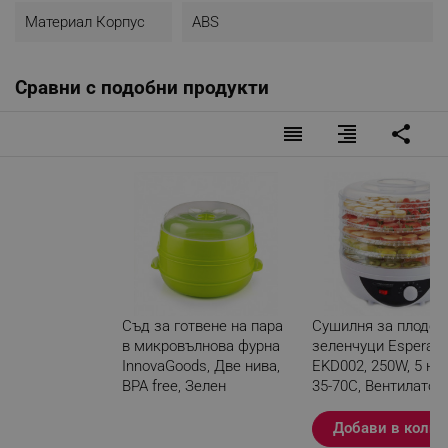
Материал Корпус
ABS
Сравни с подобни продукти
reorder
format_align_right
share
Съд за готвене на пара
Сушилня за плодов
в микровълнова фурна
зеленчуци Esperan
InnovaGoods, Две нива,
EKD002, 250W, 5 нив
BPA free, Зелен
35-70C, Вентилатор,
Термостат, Бял
Разглеждате този
Добави в колич
продукт