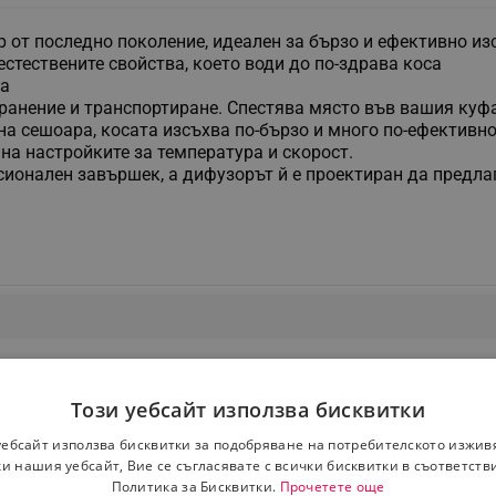
от последно поколение, идеален за бързо и ефективно из
естествените свойства, което води до по-здрава коса
та
ранение и транспортиране. Спестява място във вашия куф
 сешоара, косата изсъхва по-бързо и много по-ефективно, 
на настройките за температура и скорост.
ионален завършек, а дифузорът й е проектиран да предла
Този уебсайт използва бисквитки
уебсайт използва бисквитки за подобряване на потребителското изжив
и нашия уебсайт, Вие се съгласявате с всички бисквитки в съответств
Политика за Бисквитки.
Прочетете още