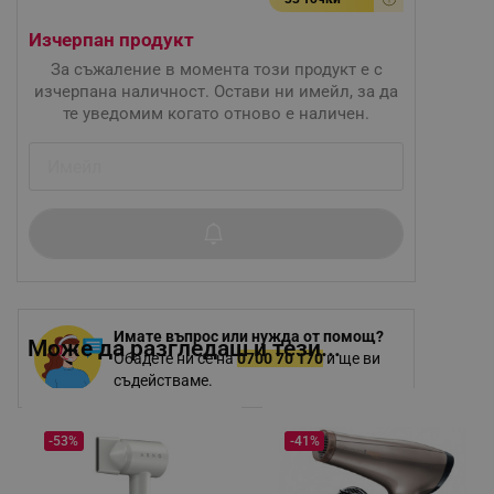
Изчерпан продукт
За съжаление в момента този продукт е с
изчерпана наличност. Остави ни имейл, за да
те уведомим когато отново е наличен.
Имате въпрос или нужда от помощ?
Може да разгледаш и тези...
Обадете ни се на
0700 70 170
и ще ви
съдействаме.
-53%
-41%