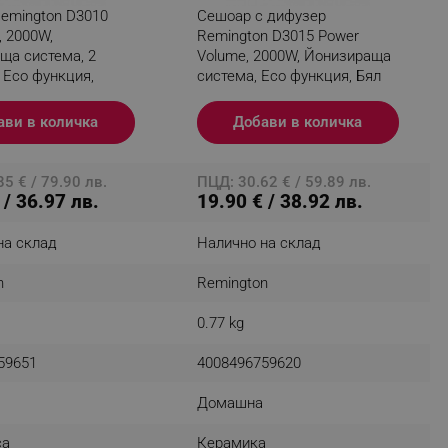
emington D3010
Сешоар с дифузер
, 2000W,
Remington D3015 Power
ща система, 2
Volume, 2000W, Йонизираща
 Eco функция,
система, Eco функция, Бял
fying visitors. The lifetime
ави в количка
Добави в количка
ifying visitor sessions
itor is asked for web push
5 € / 79.90 лв.
ПЦД: 30.62 € / 59.89 лв.
 / 36.97 лв.
19.90 € / 38.92 лв.
tor is a test user and can
на склад
Налично на склад
tor disabled tracking,
y related cookies and local
n
Remington
aign specific data for
0.77 kg
aign specific data for
59651
4008496759620
r events stored to be sent
Домашна
ferent banners clicked by the
са
Керамика