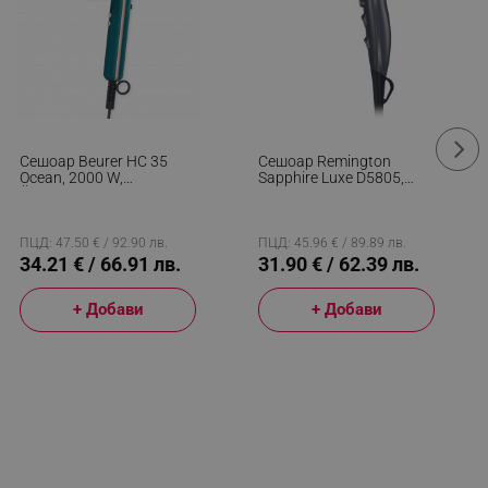
Сешоар Beurer HC 35
Сешоар Remington
Ocean, 2000 W,
Sapphire Luxe D5805,
Йонизация, 3
2200 W, 2 Скорости, 3
Температурни
Температурни
Настройки, 3 Скорости,
Настройки, Тъмносин
Студен Въздух, Tюркоаз
ПЦД: 47.50 € / 92.90 лв.
ПЦД: 45.96 € / 89.89 лв.
34.21 € / 66.91 лв.
31.90 € / 62.39 лв.
+ Добави
+ Добави