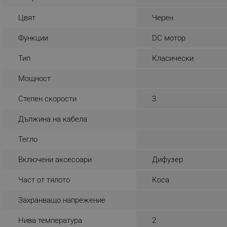
_sgf_rq
Цвят
Черен
Функции
DC мотор
segmentifyExtension
Тип
Класически
sgfUserUpdateData
Мощност
rlv_h_fbp
Степен скорости
3
rlv_
Дължина на кабела
rlv_mode
rlv_p
Тегло
rlv_g
Включени аксесоари
Дифузер
rlv_s
Част от тялото
Коса
rlv_iv
rlv_e_pt
Захранващо напрежение
rlv_e
Нива температура
2
rlv_h_profile