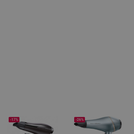
-17%
-26%