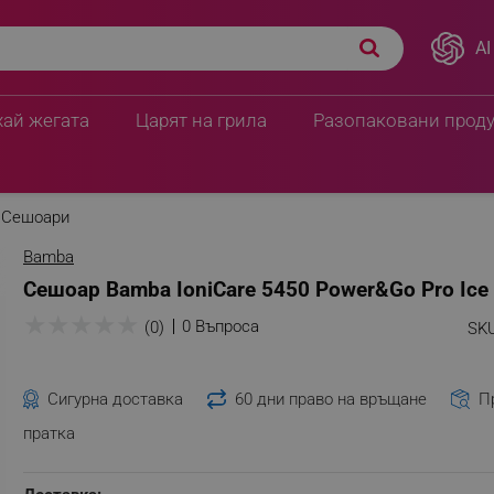
AI
хай жегата
Царят на грила
Разопаковани прод
Сешоари
Bamba
Сешоар Bamba IoniCare 5450 Power&Go Pro Ice
★
★
★
★
★
0 Въпроса
(0)
SKU
Сигурна доставка
60 дни право на връщане
П
пратка