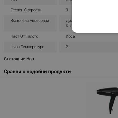
Степен Скорости
3
Включени Аксесоари
Дифузер
Концентратор
СТРОГО НЕОБХО
Част От Тялото
Коса
НЕКЛАСИФИЦИР
Нива Температура
2
Състояние
Нов
Строго н
Сравни с подобни продукти
Строго необходимите биск
акаунта. Уебсайтът не мо
Име
click_code_ps
_nzm_nosubscribe_92166-
_nzm_idnl_92166-7699