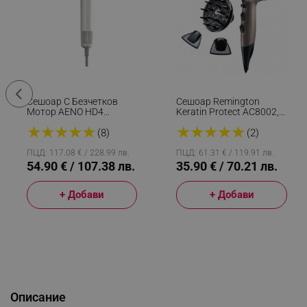
Сешоар С Безчетков
Сешоар Remington
Мотор AENO HD4
Keratin Protect AC8002,
AHD0004, 1500W, 3
2200W, 3 Степени На
★
★
★
★
★
★
★
★
★
★
Скорости, 5 Нива, 68 DB,
Температурата, 2
(8)
(2)
LED Дисплей, Бял
Скорости, Cool Shot,
Бронз
ПЦД: 117.08 € / 228.99 лв.
ПЦД: 61.31 € / 119.91 лв.
54.90 € / 107.38 лв.
35.90 € / 70.21 лв.
+ Добави
+ Добави
Описание