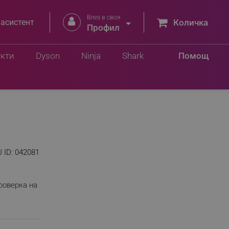
Влез в своя


 асистент
Количка
Профил
укти
Dyson
Ninja
Shark
Помощ
 ID:
042081
роверка на