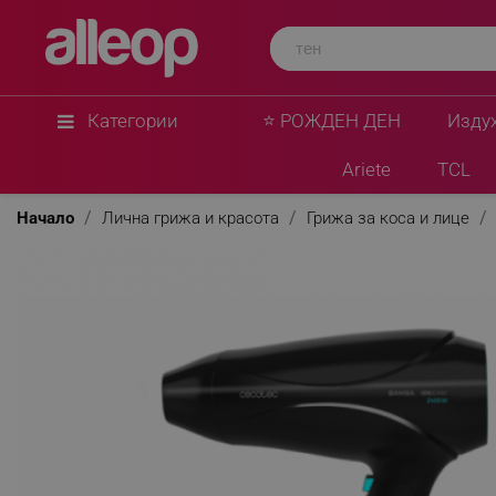
Категории
⭐ РОЖДЕН ДЕН
Изду
Ariete
TCL
Начало
Лична грижа и красота
Грижа за коса и лице