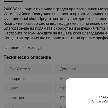
2400-W сешоарът включва вграден професионален мотор 
Истински йони. Осигуряват на косата яркост и засилват 
Функция Cool-shot. Предотвратява увреждането на коса
Компактен сешоар със сгъваема дръжка за по-лесно съх
Благодарение на голямата скорост на въздушния поток на
Настройте го към нуждите на вашата коса благодарение 
Концентраторът му ще направи косата ви права с профес
Гаранция: 24 месеца
Техническо описание
Тип Употреба
Домашна
Покритие
Метал
Цвят
Черен
Този 
Функции
DC Мотор
Използвайк
Тип
Класически