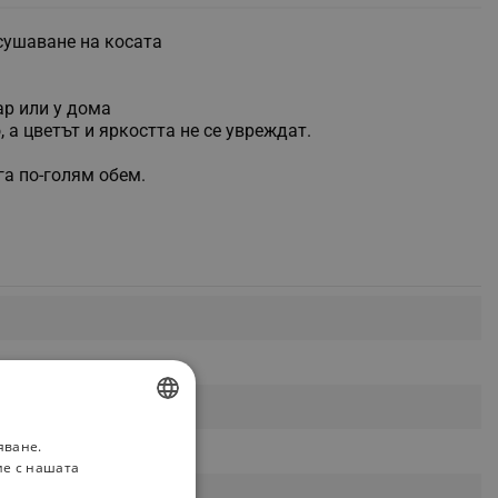
сушаване на косата
ар или у дома
а цветът и яркостта не се увреждат.
га по-голям обем.
яване.
BULGARIAN
ие с нашата
ROMANIAN