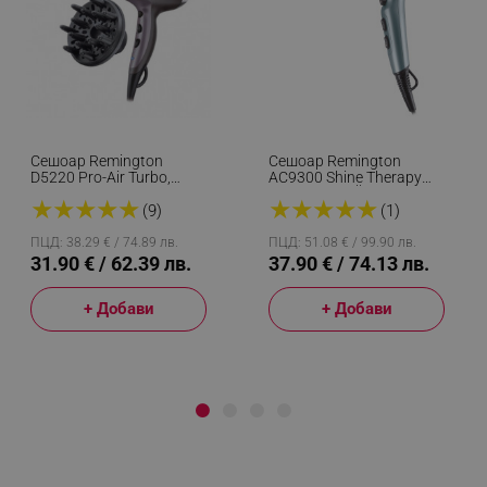
Сешоар Remington
Сешоар Remington
D5220 Pro-Air Turbo,
AC9300 Shine Therapy
2400W, Турбо - 90 Km/h,
Pro, 2200W, Йонизация,
★
★
★
★
★
★
★
★
★
★
Дифузер, Йонизиране,
AC Мотор, Cool Shot, Син
(9)
(1)
Черен
ПЦД: 38.29 € / 74.89 лв.
ПЦД: 51.08 € / 99.90 лв.
31.90 € / 62.39 лв.
37.90 € / 74.13 лв.
+ Добави
+ Добави