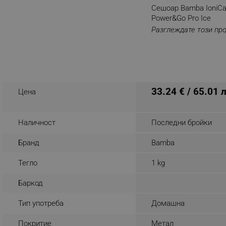
Сешоар Bamba IoniCa
_nzm_noid_92166-7699
Power&Go Pro Ice
_nzm_id_92166-7699
Разглеждате този пр
_sgf_user_id
_sgf_session_id
_sgf_push_permission_as
33.24 € / 65.01 
Цена
_sgf_test_mode
Наличност
Последни бройки
_sgf_tracking
Бранд
Bamba
_sgf_delayed_actions,
Тегло
1 kg
_sgf_delayed_campaigns
Баркод
_sgf_npq
Тип употреба
Домашна
_sgf_clicked_banners
Покритие
Метал