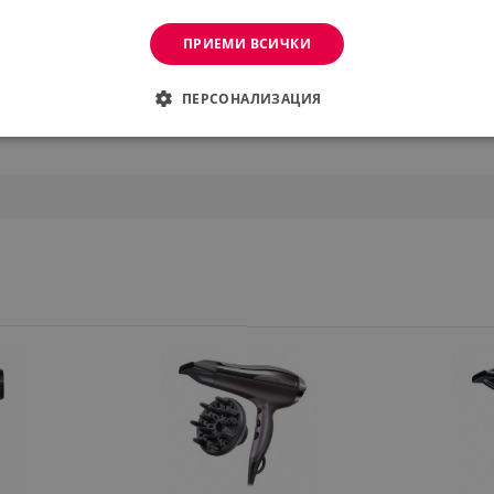
ПРИЕМИ ВСИЧКИ
ПЕРСОНАЛИЗАЦИЯ
ДИМО
ЕФЕКТИВНОСТ
ТАРГЕТИРАНЕ
ФУНКЦИО
АНИ
еобходимо
Ефективност
Таргетиране
Функционалност
Неклас
витки позволяват основната функционалност на уебсайта, като потребителско вл
же да се използва правилно без строго необходими бисквитки.
Provider /
Валиден
Описание
Домейн
до
.alleop.bg
1 месец
Profitshare
7699
.alleop.bg
1 месец
newsman
.alleop.bg
1 месец
Newsman