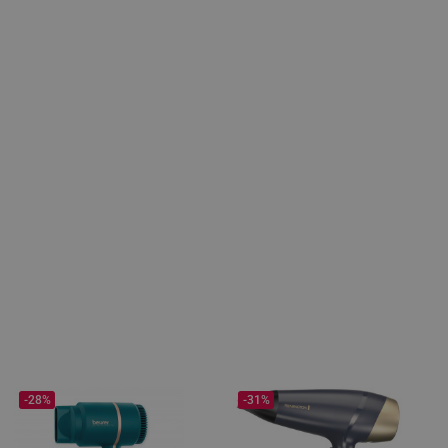
-28%
-31%