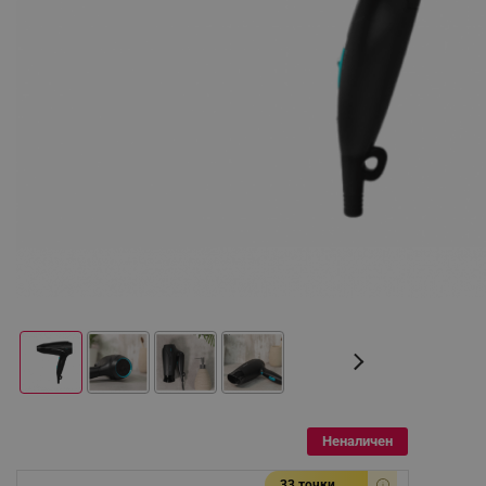
Неналичен
33 точки