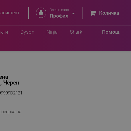
Влез в своя


 асистент
Количка
Профил
укти
Dyson
Ninja
Shark
Помощ
ена
, Черен
99999D2121
роверка на