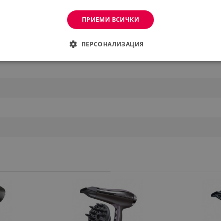
ПРИЕМИ ВСИЧКИ
е
ПЕРСОНАЛИЗАЦИЯ
ДИМО
ЕФЕКТИВНОСТ
ТАРГЕТИРАНЕ
ФУНКЦИО
АНИ
еобходимо
Ефективност
Таргетиране
Функционалност
Неклас
витки позволяват основната функционалност на уебсайта, като потребителско вл
же да се използва правилно без строго необходими бисквитки.
Provider /
Валиден
Описание
Домейн
до
.alleop.bg
1 месец
Profitshare
7699
.alleop.bg
1 месец
newsman
.alleop.bg
1 месец
Newsman