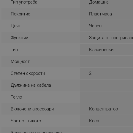
Тип употреба
Домашна
_sgf_rq
Покритие
Пластмаса
segmentifyExtension
Цвят
Черен
sgfUserUpdateData
Функции
Защита от прегряван
Тип
Класически
rlv_h_fbp
Мощност
rlv_
rlv_mode
Степен скорости
2
rlv_p
Дължина на кабела
rlv_g
rlv_s
Тегло
rlv_iv
Включени аксесоари
Концентратор
rlv_e_pt
Част от тялото
Коса
rlv_e
rlv_h_profile
Захранващо напрежение