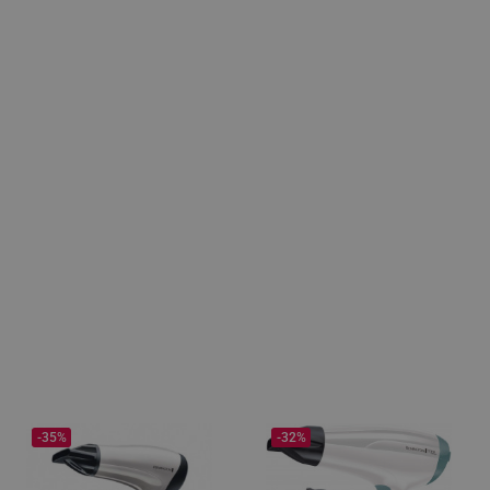
-35%
-32%