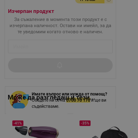
Изчерпан продукт
За съжаление в момента този продукт е с
изчерпана наличност. Остави ни имейл, за да
те уведомим когато отново е наличен.
Имате въпрос или нужда от помощ?
Може да разгледаш и тези...
Обадете ни се на
0700 70 170
и ще ви
съдействаме.
-41%
-35%