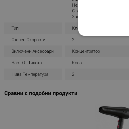
Нехлъзгаща Се Дръжка
Студен Въздух
Халка За Удобно Съхранени
Тип
Класически
СТРОГО НЕОБХО
Степен Скорости
2
НЕКЛАСИФИЦИР
Включени Аксесоари
Концентратор
Част От Тялото
Коса
Нива Температура
2
Строго н
Строго необходимите биск
акаунта. Уебсайтът не мо
Сравни с подобни продукти
Име
click_code_ps
_nzm_nosubscribe_92166-
_nzm_idnl_92166-7699