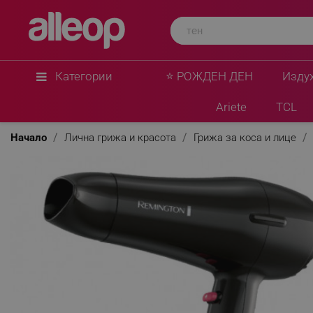
Категории
⭐ РОЖДЕН ДЕН
Изду
Ariete
TCL
Начало
Лична грижа и красота
Грижа за коса и лице