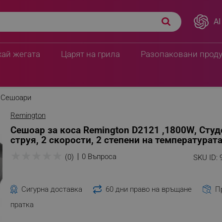
AI
хай жегата
Царят на грила
Разопаковани прод
Сешоари
Remington
Сешоар за коса Remington D2121 ,1800W, Студ
струя, 2 скорости, 2 степени на температурата
★
★
★
★
★
0 Въпроса
(0)
SKU ID:
Сигурна доставка
60 дни право на връщане
П
пратка