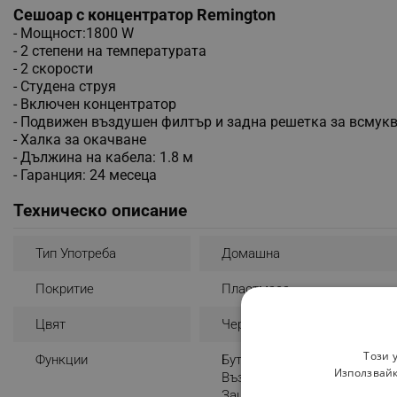
Сешоар с концентратор Remington
- Мощност:1800 W
- 2 степени на температурата
- 2 скорости
- Студена струя
- Включен концентратор
- Подвижен въздушен филтър и задна решетка за всмукв
- Халка за окачване
- Дължина на кабела: 1.8 м
- Гаранция: 24 месеца
Техническо описание
Тип Употреба
Домашна
Покритие
Пластмаса
Цвят
Черен
Този 
Функции
Бутон За Охлаждане
Използвайк
Въздушен Концентратор
Защита От Прегряване