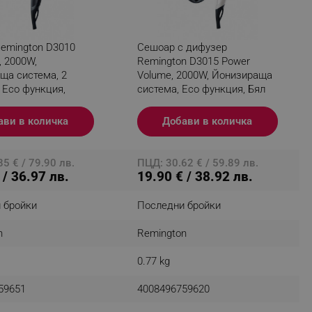
emington D3010
Сешоар с дифузер
fying visitors. The lifetime
, 2000W,
Remington D3015 Power
ща система, 2
Volume, 2000W, Йонизираща
 Eco функция,
система, Eco функция, Бял
ifying visitor sessions
itor is asked for web push
ави в количка
Добави в количка
tor is a test user and can
5 € / 79.90 лв.
ПЦД: 30.62 € / 59.89 лв.
tor disabled tracking,
 / 36.97 лв.
19.90 € / 38.92 лв.
y related cookies and local
 бройки
Последни бройки
aign specific data for
n
Remington
aign specific data for
0.77 kg
r events stored to be sent
59651
4008496759620
ferent banners clicked by the