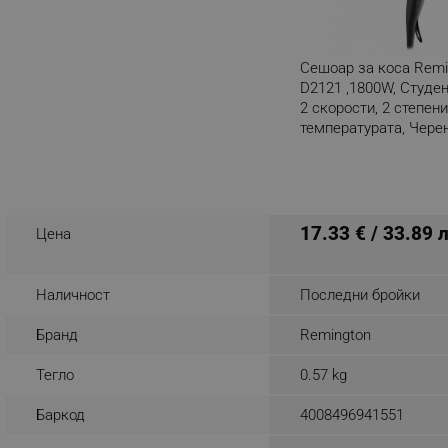
_nzm_noid_92166-7699
_nzm_id_92166-7699
Сешоар за коса Remi
_sgf_user_id
D2121 ,1800W, Студен
2 скорости, 2 степени
температурата, Чере
_sgf_session_id
Разглеждате този пр
_sgf_push_permission_as
_sgf_test_mode
17.33 € / 33.89 
Цена
_sgf_tracking
Наличност
Последни бройки
_sgf_delayed_actions,
Бранд
Remington
_sgf_delayed_campaigns
Тегло
0.57 kg
_sgf_npq
Баркод
4008496941551
_sgf_clicked_banners