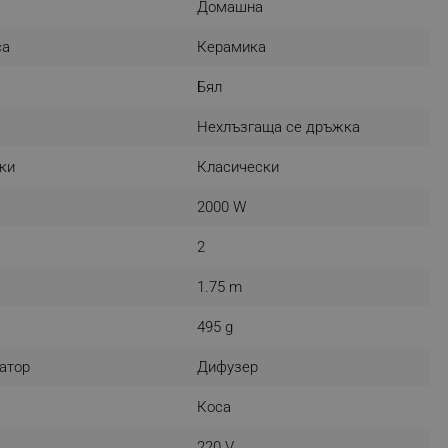
Домашна
r events which is cancelled
ent to Segmentify servers
са
Керамика
 visitor installed
Бял
 visitor’s data including
Нехлъзгаща се дръжка
rship status and
ки
Класически
2000 W
2
1.75 m
495 g
атор
Дифузер
Коса
220 V