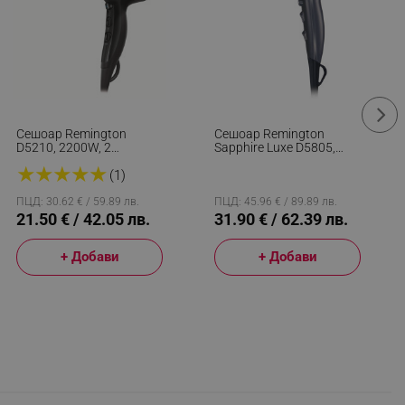
Сешоар Remington
Сешоар Remington
D5210, 2200W, 2
Sapphire Luxe D5805,
Скорости, 3
2200 W, 2 Скорости, 3
★
★
★
★
★
Температурни
Температурни
(1)
Настройки, Йонизация,
Настройки, Тъмносин
Cool Shot, Черен
ПЦД: 30.62 € / 59.89 лв.
ПЦД: 45.96 € / 89.89 лв.
21.50 € / 42.05 лв.
31.90 € / 62.39 лв.
+ Добави
+ Добави