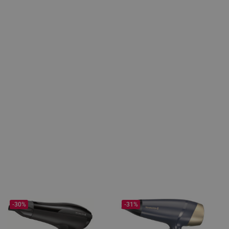
-30%
-31%