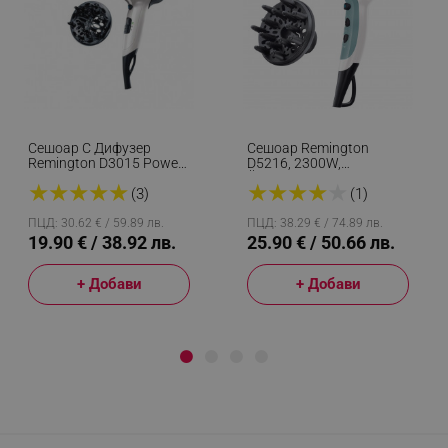
Сешоар С Дифузер
Сешоар Remington
Remington D3015 Power
D5216, 2300W,
Volume, 2000W,
Йонизираща Функция, 2
★
★
★
★
★
★
★
★
★
★
Йонизираща Система,
Скорости, 3 Темп,
(3)
(1)
Eco Функция, Бял
Дифузер/концентратор,
Бял
ПЦД: 30.62 € / 59.89 лв.
ПЦД: 38.29 € / 74.89 лв.
19.90 € / 38.92 лв.
25.90 € / 50.66 лв.
+ Добави
+ Добави