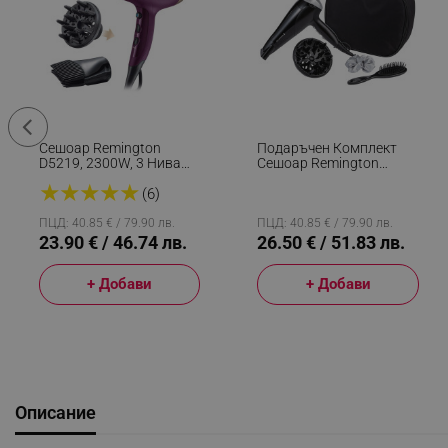
Сешоар Remington
Подаръчен Комплект
D5219, 2300W, 3 Нива
Сешоар Remington
Темп, 2 Скорости, 3
D3171GP, 2 Скорости, 3
★
★
★
★
★
Приставки, Защита От
Температурни
(6)
Прегряване, Лилав
Настройки, Cool Shot,
Аксесоари, Черен
ПЦД: 40.85 € / 79.90 лв.
ПЦД: 40.85 € / 79.90 лв.
23.90 € / 46.74 лв.
26.50 € / 51.83 лв.
+ Добави
+ Добави
Описание