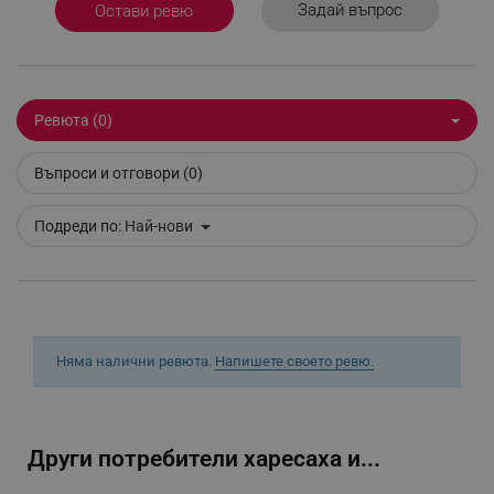
Задай въпрос
Остави ревю
_sgf_delayed_actions,
.alleop.bg
Ревюта (0)
_sgf_delayed_campaigns
.alleop.bg
Въпроси и отговори (0)
Подреди по:
Най-нови
_sgf_npq
.alleop.bg
Няма налични ревюта.
Напишете своето ревю.
_sgf_clicked_banners
.alleop.bg
Други потребители харесаха и...
_sgf_rq
.alleop.bg