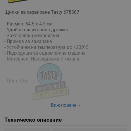
Щипки за сервиране Tasty 678387
- Размер: 34.5 x 4.5 см
- Удобна силиконова дръжка
- Заключващ механизъм
- Примка за закачане
- Устойчиви на температура до +230°C
- Подходящи за съдомиялна машина
- Материал: Неръждаема стомана
- Цвят: Син
Виж повече
Щипки за сервиране Tasty 678387
Техническо описание
- Размер: 34.5 x 4.5 см
- Удобна силиконова дръжка