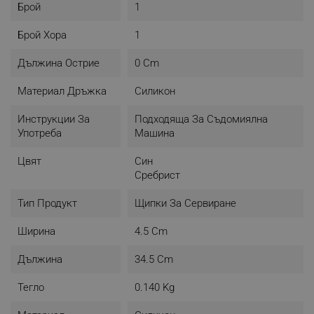
- Заключващ механизъм
Брой
1
- Примка за закачане
- Устойчиви на температура до +230°C
Брой Хора
1
- Подходящи за съдомиялна машина
- Материал: Неръждаема стомана
Дължина Острие
0 Cm
- Цвят: Син
Материал Дръжка
Силикон
Инструкции За
Подходяща За Съдомиялна
Употреба
Машина
Цвят
Син
Сребрист
Тип Продукт
Щипки За Сервиране
Ширина
4.5 Cm
Дължина
34.5 Cm
Тегло
0.140 Kg