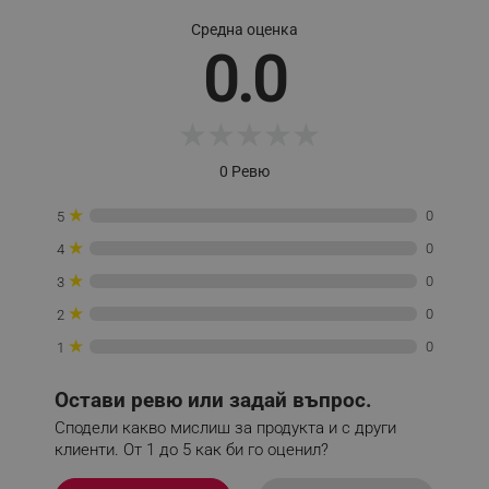
Средна оценка
0.0
_sgf_session_id
.alleop.bg
★
★
★
★
★
_sgf_push_permission_asked
.alleop.bg
0 Ревю
Google Privacy Policy
★
0
5
★
0
4
_sgf_test_mode
.alleop.bg
★
0
3
★
0
2
★
0
1
_sgf_tracking
.alleop.bg
Остави ревю или задай въпрос.
Сподели какво мислиш за продукта и с други
клиенти. От 1 до 5 как би го оценил?