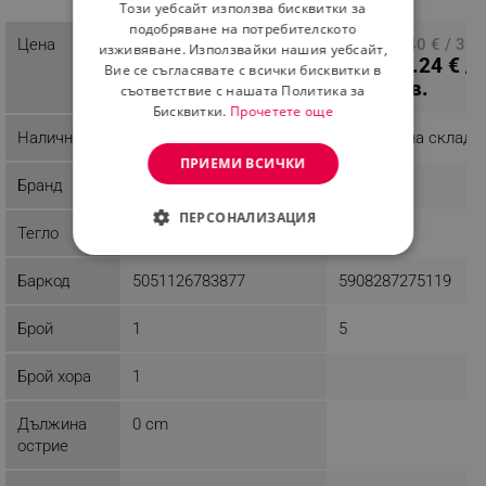
продукт
Този уебсайт използва бисквитки за
ROMANIAN
подобряване на потребителското
11.20 € / 21.91 лв.
Цена
ПЦД: 20.40 € / 39.
изживяване. Използвайки нашия уебсайт,
13.24 € /
лв.
Вие се съгласявате с всички бисквитки в
25.90 лв.
съответствие с нашата Политика за
Бисквитки.
Прочетете още
Наличност
Последни бройки
Налично на склад
ПРИЕМИ ВСИЧКИ
Бранд
Tasty
Klausberg
ПЕРСОНАЛИЗАЦИЯ
Тегло
0.14 kg
0.56 kg
СТРОГО НЕОБХОДИМО
Баркод
5051126783877
5908287275119
ЕФЕКТИВНОСТ
Брой
1
5
ТАРГЕТИРАНЕ
Брой хора
1
ФУНКЦИОНАЛНОСТ
Дължина
0 cm
НЕКЛАСИФИЦИРАНИ
острие