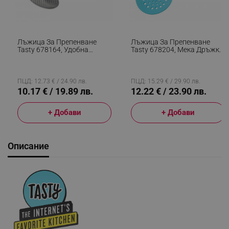
Лъжица За Препенване
Лъжица За Препенване
Tasty 678164, Удобна
Tasty 678204, Мека Дръжка,
Модерна Дръжка, 31см,
25 См, Силикон, Син
Неръждаема Стомана,
Сребрист
ПЦД: 12.73 € / 24.90 лв.
ПЦД: 15.29 € / 29.90 лв.
10.17 € / 19.89 лв.
12.22 € / 23.90 лв.
+ Добави
+ Добави
Описание