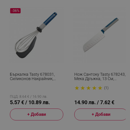
-36%
segmentifyExtension
.alleop.bg
sgfUserUpdateData
.alleop.bg
Бъркалка Tasty 678031,
Нож Сантоку Tasty 678243,
Силиконов Накрайник,
Мека Дръжка, 13 См,
Мека Дръжка, 31.5 См,
Неръждаема Стомана, Син
★
★
★
★
★
Неръждаема Стомана, Син
(1)
ПЦД: 8.64 € / 16.90 лв.
rlv_h_fbp
.alleop.bg
5.57 € / 10.89 лв.
14.90 лв. / 7.62 €
rlv_
.alleop.bg
+ Добави
+ Добави
rlv_mode
.alleop.bg
rlv_p
.alleop.bg