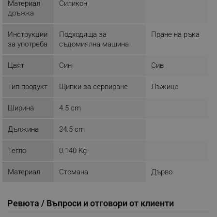
Материал
Силикон
дръжка
Строго необходимо
Ефективност
Инструкции
Подходяща за
Пране на ръка
Таргетиране
Функционалност
за употреба
съдомиялна машина
Некласифицирани
Цвят
Син
Сив
Строго необходимите бисквитки позволяват
основната функционалност на уебсайта, като
потребителско влизане и управление на
Тип продукт
Щипки за сервиране
Лъжица
акаунта. Уебсайтът не може да се използва
правилно без строго необходими бисквитки.
Ширина
4.5 cm
Provider /
Име
Домейн
Дължина
34.5 cm
click_code_ps
.alleop.bg
_nzm_nosubscribe_92166-7699
.alleop.bg
Тегло
0.140 Kg
_nzm_idnl_92166-7699
.alleop.bg
Материал
Стомана
Дърво
_nzm_noid_92166-7699
.alleop.bg
_nzm_id_92166-7699
.alleop.bg
Ревюта / Въпроси и отговори от клиенти
_sgf_user_id
.alleop.bg