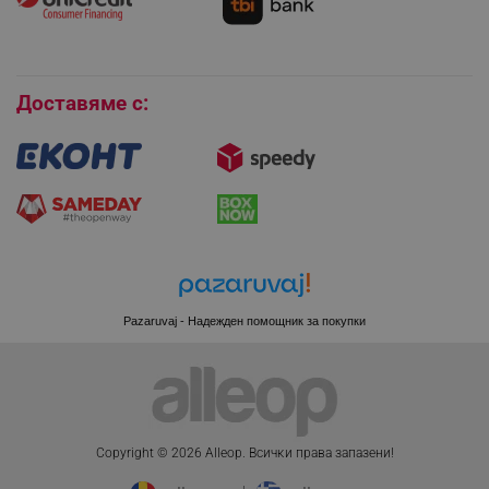
Покупки на изплащане
Бисквитки
Доставяме с:
Pazaruvaj - Надежден помощник за покупки
CookieScriptConsent
CookieScript
.alleop.bg
Copyright © 2026 Alleop. Bcичĸи пpaвa зaпaзeни!