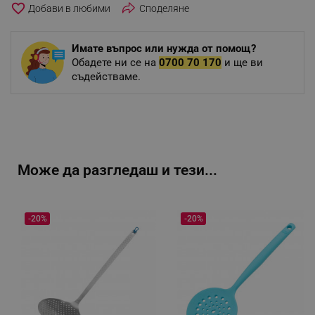
favorite_border
Споделяне
Имате въпрос или нужда от помощ?
Обадете ни се на
0700 70 170
и ще ви
съдействаме.
Може да разгледаш и тези...
-20%
-20%