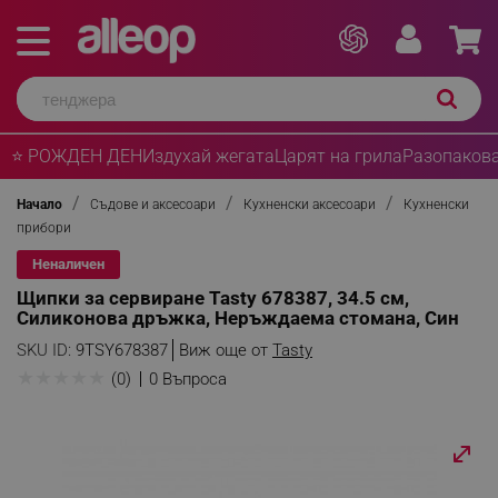
⭐ РОЖДЕН ДЕН
Издухай жегата
Царят на грила
Разопакова
Начало
Съдове и аксесоари
Кухненски аксесоари
Кухненски
прибори
Неналичен
Щипки за сервиране Tasty 678387, 34.5 см,
Силиконова дръжка, Неръждаема стомана, Син
SKU ID:
9TSY678387
Виж още от
Tasty
★
★
★
★
★
(0)
0 Въпроса