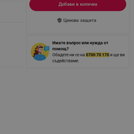
Добави в количка
Ценова защита
Имате въпрос или нужда от
помощ?
Обадете ни се на
0700 70 170
и ще ви
съдействаме.