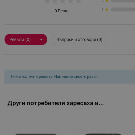
★
★
★
★
★
★
2
_sgf_rq
★
1
0 Ревю
segmentifyExtension
sgfUserUpdateData
Ревюта (0)
Въпроси и отговори (0)
rlv_h_fbp
rlv_
rlv_mode
Няма налични ревюта.
Напишете своето ревю.
rlv_p
rlv_g
rlv_s
Други потребители харесаха и...
rlv_iv
rlv_e_pt
rlv_e
rlv_h_profile