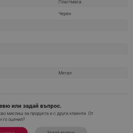
Пластмаса
Черен
fying visitors. The lifetime
ifying visitor sessions
itor is asked for web push
tor is a test user and can
tor disabled tracking,
Метал
y related cookies and local
aign specific data for
aign specific data for
евю или задай въпрос.
во мислиш за продукта и с други клиенти. От
r events stored to be sent
и го оценил?
ferent banners clicked by the
Задай въпрос
ви ревю