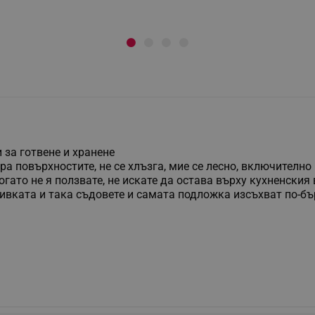
 за готвене и хранене
ра повърхностите, не се хлъзга, мие се лесно, включително
огато не я ползвате, не искате да остава върху кухненския 
мивката и така съдовете и самата подложка изсъхват по-бър