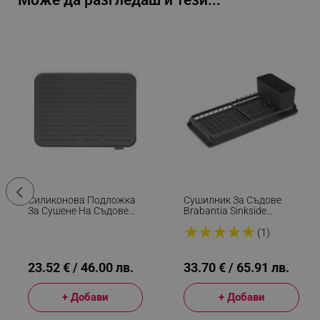
Може да разгледаш и тези...
Силиконова Подложка
Сушилник За Съдове
За Сушене На Съдове
Brabantia Sinkside
Brabantia SinkSide
1000202, Тава За
★
★
★
★
★
1000206, 43.5x32.5 См,
Отцеждане, Поставка За
(1)
Сгъваема, Тъмносив
Прибори, Тъмносив
23.52 € / 46.00 лв.
33.70 € / 65.91 лв.
+ Добави
+ Добави