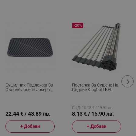
-20%
Сушилник-Подложка За
Постелка За Сушене На
Съдове Joseph Joseph
Съдове Kinghoff KH
Flume Large 85089,
1903, 45х32 См,
43.5х31.5, Гума, Сив
Устойчива На Корозия,
Силиконви Краища,
Неплъзгаща Се,
ПЦД: 10.18 € / 19.91 лв.
Сгъваема, Инокс/сив
22.44 € / 43.89 лв.
8.13 € / 15.90 лв.
+ Добави
+ Добави