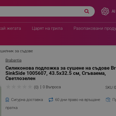
AI
bantia SinkSide
20.40 € / 39.90 лв.
23.47 € / 45.90 
хай жегата
Царят на грила
Разопаковани прод
шилник за съдове
Brabantia
Силиконова подложка за сушене на съдове Br
SinkSide 1005607, 43.5x32.5 см, Сгъваема,
Светлозелен
★
★
★
★
★
0 Въпроса
(0)
SKU I
Сигурна доставка
60 дни право на връщане
П
пратка