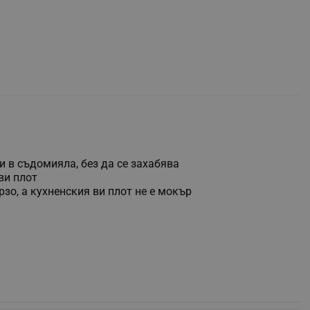
 и в съдомияла, без да се захабява
ви плот
зо, а кухненския ви плот не е мокър