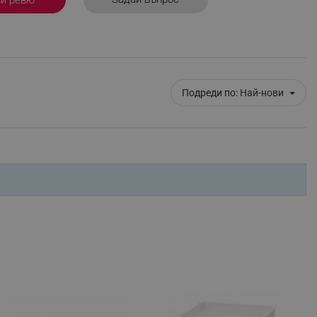
r events which is cancelled
ent to Segmentify servers
 visitor installed
 visitor’s data including
Подреди по:
Най-нови
rship status and