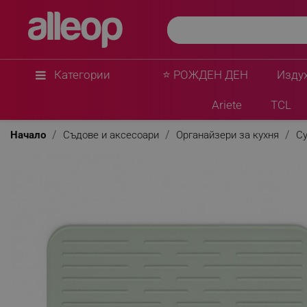
Brabantia
Силиконова подложка за сушене на съдове Bra
1005607, 43.5x32.5 см, Сгъваема, Светлозелен
★
★
★
★
★
0 Въпроса
(0)
Категории
⭐ РОЖДЕН ДЕН
Изду
Ariete
TCL
Начало
Съдове и аксесоари
Органайзери за кухня
Су