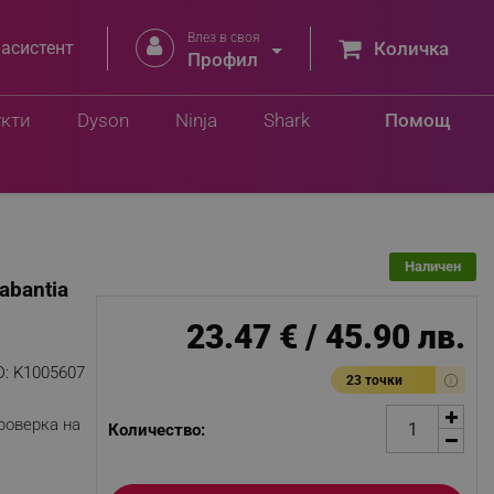
Влез в своя


 асистент
Количка
Профил
Добави в количка
лв.
укти
Dyson
Ninja
Shark
Помощ
Наличен
abantia
23.47 € / 45.90 лв.
D:
K1005607
23 точки
роверка на
Количество: