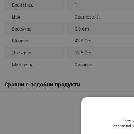
Брой Нива
1
Цвят
Светлозелен
Височина
0.9 Cm
Ширина
43.8 Cm
Дължина
32.5 Cm
Материал
Силикон
Сравни с подобни продукти
Този 
Използвайк