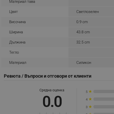
Материал тава
_nzm_noid_92166-7699
Цвят
Светлозелен
_nzm_id_92166-7699
Височина
0.9 cm
_sgf_user_id
Ширина
43.8 cm
_sgf_session_id
_sgf_push_permission_as
Дължина
32.5 cm
_sgf_test_mode
Тегло
_sgf_tracking
Материал
Силикон
Ревюта / Въпроси и отговори от клиенти
_sgf_delayed_actions,
_sgf_delayed_campaigns
Средна оценка
★
5
0.0
_sgf_npq
★
4
★
3
_sgf_clicked_banners