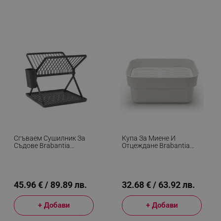
Сгъваем Сушилник За
Купа За Миене И
Съдове Brabantia
Отцеждане Brabantia
SinkSide 1004153,
1003316, 16.1 Х 37.4 Х
Поставка За Прибори,
34.4 См, Безопасна За
Устойчив На Корозия,
Съдове С Незалепващо
Тъмносив
Покритие, Светлосив
45.96 € / 89.89 лв.
32.68 € / 63.92 лв.
+ Добави
+ Добави